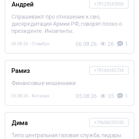
Андрей
+79129243500
Спрашивают про отношение к сво,
дискредитация Армии РФ, говорят плохо о
президенте. Иноагенты.
06.08.26
26
1
06.08.26 - Стамбул
Рамиз
+79104342734
Финансовые мошенники
05.08.26
35
1
05.08.26 - Анталия
Дима
+79608235930
Типо центральная газовая служба, пидары