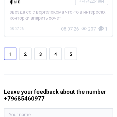
фыв
+74742261884
звезда со с вортелекома что-то в интересах
конторки впарить хочет
08.07.26
207
1
08.07.26
1
2
3
4
5
Leave your feedback about the number
+79685460977