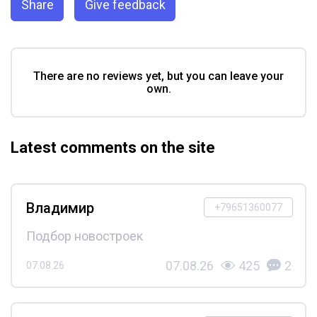
Share
Give feedback
There are no reviews yet, but you can leave your
own.
Latest comments on the site
Владимир
+79651360077
Подбор новостроек
07.08.26
425
2
07.08.26