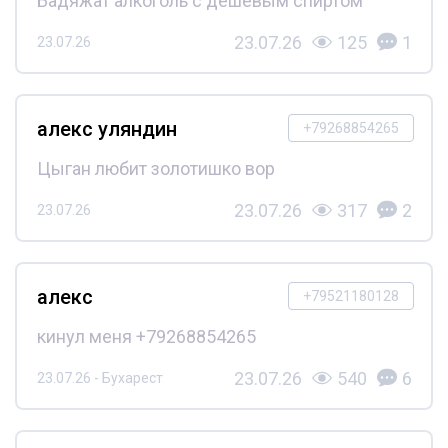
Бадяжат алкоголь с дешёвым спиртом
23.07.26
125
1
23.07.26
алекс уляндин
+79268854265
Цыган любит золотишко вор
23.07.26
317
2
23.07.26
алекс
+79521180128
кинул меня +79268854265
23.07.26
540
6
23.07.26 - Бухарест