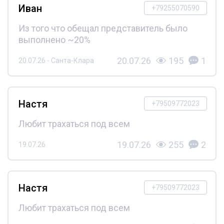
Иван
+79255070590
Из того что обещал представитель было
выполнено ~20%
20.07.26
195
1
20.07.26 - Санта-Клара
Настя
+79509772023
Любит трахаться под всем
19.07.26
255
2
19.07.26
Настя
+79509772023
Любит трахаться под всем