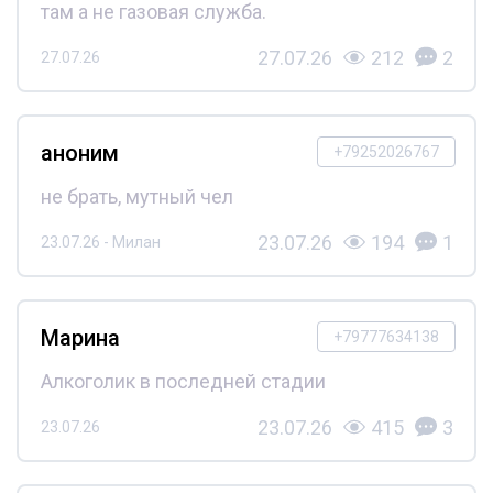
там а не газовая служба.
27.07.26
212
2
27.07.26
аноним
+79252026767
не брать, мутный чел
23.07.26
194
1
23.07.26 - Милан
Марина
+79777634138
Алкоголик в последней стадии
23.07.26
415
3
23.07.26