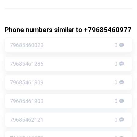
Phone numbers similar to +79685460977
79685460023
0
79685461286
0
79685461309
0
79685461903
0
79685462121
0