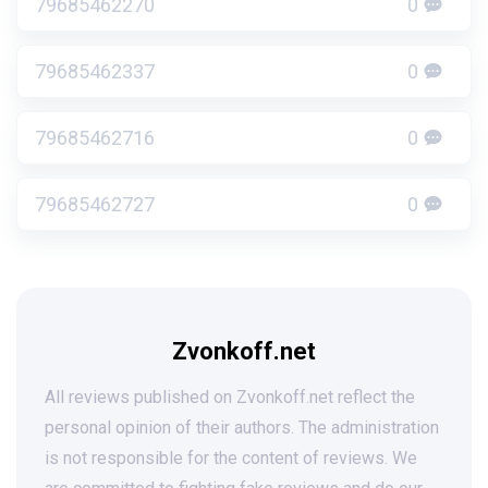
79685462270
0
79685462337
0
79685462716
0
79685462727
0
Zvonkoff.net
All reviews published on Zvonkoff.net reflect the
personal opinion of their authors. The administration
is not responsible for the content of reviews. We