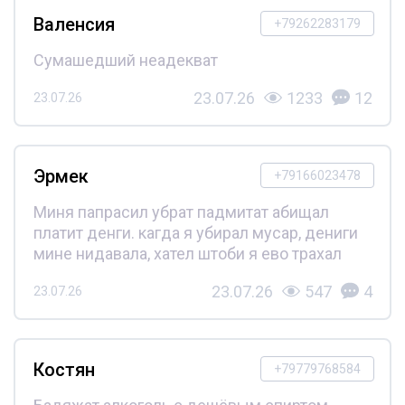
Валенсия
+79262283179
Сумашедший неадекват
23.07.26
1233
12
23.07.26
Эрмек
+79166023478
Миня папрасил убрат падмитат абищал
платит денги. кагда я убирал мусар, дениги
мине нидавала, хател штоби я ево трахал
23.07.26
547
4
23.07.26
Костян
+79779768584