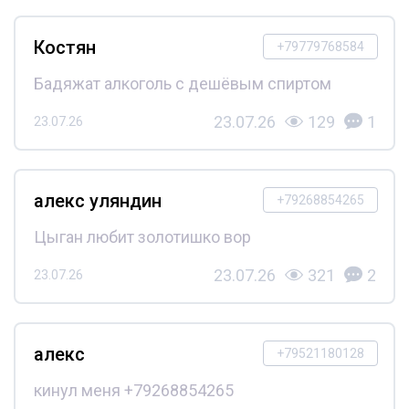
Костян
+79779768584
Бадяжат алкоголь с дешёвым спиртом
23.07.26
129
1
23.07.26
алекс уляндин
+79268854265
Цыган любит золотишко вор
23.07.26
321
2
23.07.26
алекс
+79521180128
кинул меня +79268854265