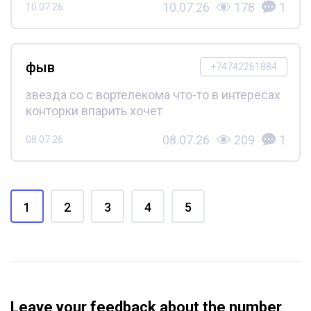
10.07.26
178
1
10.07.26
фыв
+74742261884
звезда со с вортелекома что-то в интересах
конторки впарить хочет
08.07.26
209
1
08.07.26
1
2
3
4
5
Leave your feedback about the number