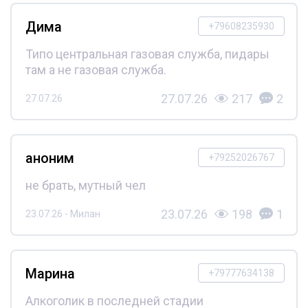
Дима
+79608235930
Типо центральная газовая служба, пидары
там а не газовая служба.
27.07.26
217
2
27.07.26
аноним
+79252026767
не брать, мутный чел
23.07.26
198
1
23.07.26 - Милан
Марина
+79777634138
Алкоголик в последней стадии