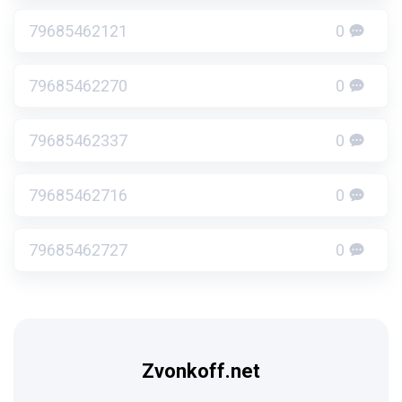
79685462121
0
79685462270
0
79685462337
0
79685462716
0
79685462727
0
Zvonkoff.net