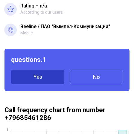
Rating – n/a
According to our users
Beeline
ПАО "Вымпел-Коммуникации"
Mobile
questions.1
Yes
No
Call frequency chart from number
+79685461286