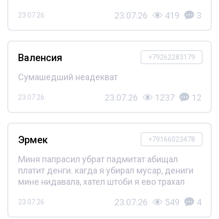
23.07.26
419
3
23.07.26
Валенсия
+79262283179
Сумашедший неадекват
23.07.26
1237
12
23.07.26
Эрмек
+79166023478
Миня папрасил убрат падмитат абищал
платит денги. кагда я убирал мусар, дениги
мине нидавала, хател штоби я ево трахал
23.07.26
549
4
23.07.26