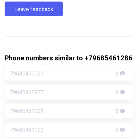
Leave feedback
Phone numbers similar to +79685461286
79685460023
0
79685460977
0
79685461309
0
79685461903
0