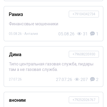
Рамиз
+79104342734
Финансовые мошенники
05.08.26
31
1
05.08.26 - Анталия
Дима
+79608235930
Типо центральная газовая служба, пидары
там а не газовая служба.
27.07.26
207
2
27.07.26
аноним
+79252026767