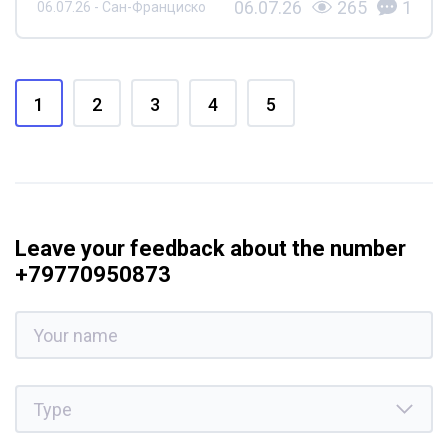
06.07.26
265
1
06.07.26 - Сан-Франциско
1
2
3
4
5
Leave your feedback about the number
+79770950873