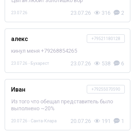
Цыган любит золотишко вор
23.07.26
316
2
23.07.26
алекс
+79521180128
кинул меня +79268854265
23.07.26
538
6
23.07.26 - Бухарест
Иван
+79255070590
Из того что обещал представитель было
выполнено ~20%
20.07.26
191
1
20.07.26 - Санта-Клара