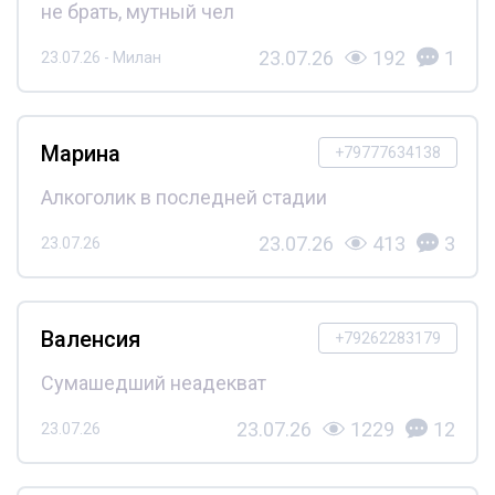
не брать, мутный чел
23.07.26
192
1
23.07.26 - Милан
Марина
+79777634138
Алкоголик в последней стадии
23.07.26
413
3
23.07.26
Валенсия
+79262283179
Сумашедший неадекват
23.07.26
1229
12
23.07.26