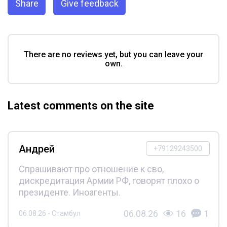
Share
Give feedback
There are no reviews yet, but you can leave your
own.
Latest comments on the site
Андрей
+79129243500
Спрашивают про отношение к сво,
дискредитация Армии РФ, говорят плохо о
президенте. Иноагенты.
06.08.26
16
1
06.08.26 - Стамбул