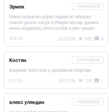
Эрмек
+79166023478
Миня папрасил убрат падмитат абищал
платит денги. кагда я убирал мусар, дениги
мине нидавала, хател штоби я ево трахал
23.07.26
545
4
23.07.26
Костян
+79779768584
Бадяжат алкоголь с дешёвым спиртом
23.07.26
124
1
23.07.26
алекс уляндин
+79268854265