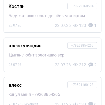
Костян
+79779768584
Бадяжат алкоголь с дешёвым спиртом
23.07.26
120
1
23.07.26
алекс уляндин
+79268854265
Цыган любит золотишко вор
23.07.26
312
2
23.07.26
алекс
+79521180128
кинул меня +79268854265
23.07.26
533
6
23.07.26 - Бухарест