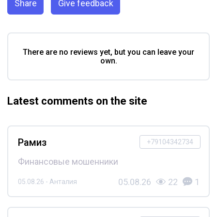
Share
Give feedback
There are no reviews yet, but you can leave your
own.
Latest comments on the site
Рамиз
+79104342734
Финансовые мошенники
05.08.26
22
1
05.08.26 - Анталия