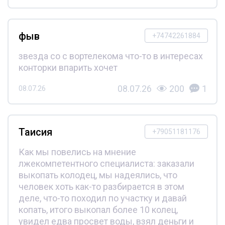
фыв
+74742261884
звезда со с вортелекома что-то в интересах
конторки впарить хочет
08.07.26
200
1
08.07.26
Таисия
+79051181176
Как мы повелись на мнение
лжекомпетентного специалиста: заказали
выкопать колодец, мы надеялись, что
человек хоть как-то разбирается в этом
деле, что-то походил по участку и давай
копать, итого выкопал более 10 колец,
увидел едва просвет воды, взял деньги и