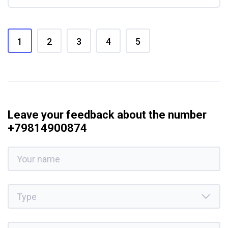
1
2
3
4
5
Leave your feedback about the number
+79814900874