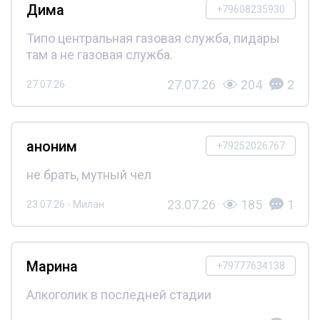
Дима
+79608235930
Типо центральная газовая служба, пидары
там а не газовая служба.
27.07.26
204
2
27.07.26
аноним
+79252026767
не брать, мутный чел
23.07.26
185
1
23.07.26 - Милан
Марина
+79777634138
Алкоголик в последней стадии