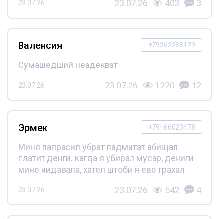
23.07.26
403
3
23.07.26
Валенсия
+79262283179
Сумашедший неадекват
23.07.26
1220
12
23.07.26
Эрмек
+79166023478
Миня папрасил убрат падмитат абищал
платит денги. кагда я убирал мусар, дениги
мине нидавала, хател штоби я ево трахал
23.07.26
542
4
23.07.26