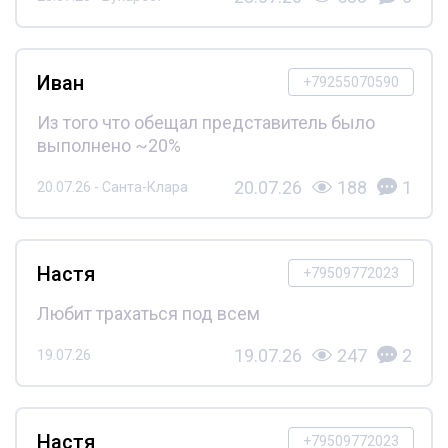
Иван
+79255070590
Из того что обещал представитель было
выполнено ~20%
20.07.26
188
1
20.07.26 - Санта-Клара
Настя
+79509772023
Любит трахаться под всем
19.07.26
247
2
19.07.26
Настя
+79509772023