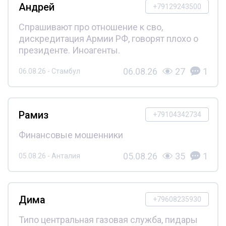
Андрей
+79129243500
Спрашивают про отношение к сво,
дискредитация Армии РФ, говорят плохо о
президенте. Иноагенты.
06.08.26
27
1
06.08.26 - Стамбул
Рамиз
+79104342734
Финансовые мошенники
05.08.26
35
1
05.08.26 - Анталия
Дима
+79608235930
Типо центральная газовая служба, пидары