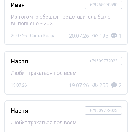
Иван
+79255070590
Из того что обещал представитель было
выполнено ~20%
20.07.26
195
1
20.07.26 - Санта-Клара
Настя
+79509772023
Любит трахаться под всем
19.07.26
255
2
19.07.26
Настя
+79509772023
Любит трахаться под всем