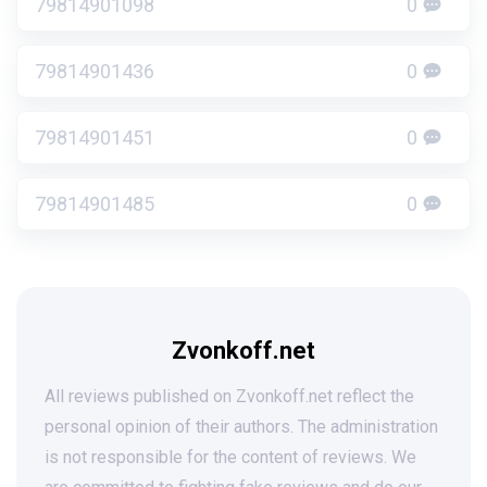
79814901098
0
79814901436
0
79814901451
0
79814901485
0
Zvonkoff.net
All reviews published on Zvonkoff.net reflect the
personal opinion of their authors. The administration
is not responsible for the content of reviews. We