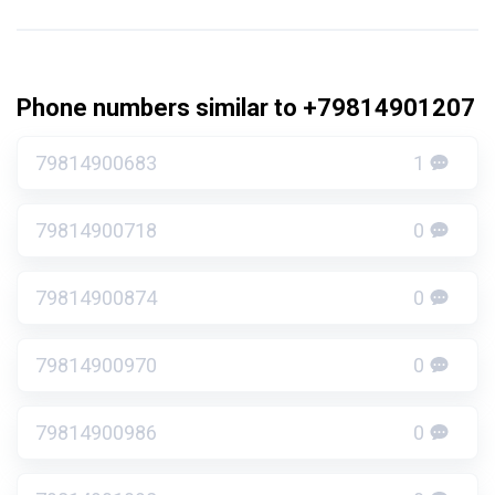
Phone numbers similar to +79814901207
79814900683
1
79814900718
0
79814900874
0
79814900970
0
79814900986
0