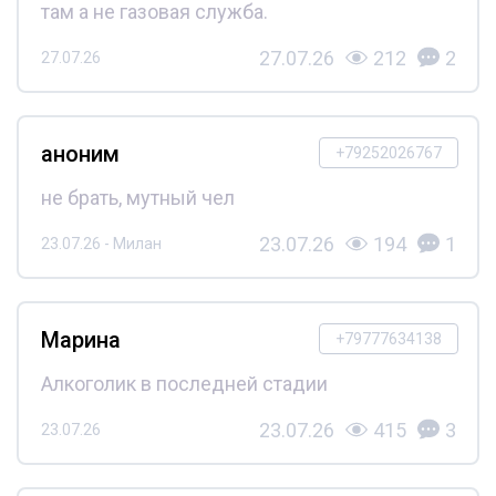
там а не газовая служба.
27.07.26
212
2
27.07.26
аноним
+79252026767
не брать, мутный чел
23.07.26
194
1
23.07.26 - Милан
Марина
+79777634138
Алкоголик в последней стадии
23.07.26
415
3
23.07.26