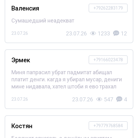
Валенсия
+79262283179
Сумашедший неадекват
23.07.26
1233
12
23.07.26
Эрмек
+79166023478
Миня папрасил убрат падмитат абищал
платит денги. кагда я убирал мусар, дениги
мине нидавала, хател штоби я ево трахал
23.07.26
547
4
23.07.26
Костян
+79779768584