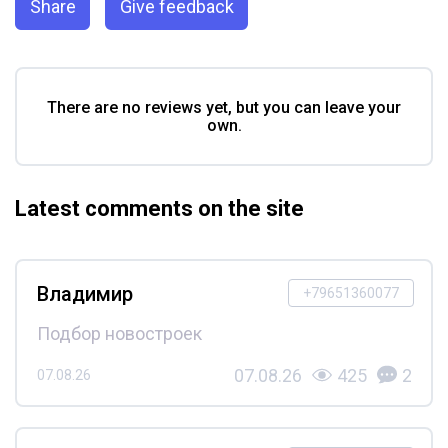
Share
Give feedback
There are no reviews yet, but you can leave your
own.
Latest comments on the site
Владимир
+79651360077
Подбор новостроек
07.08.26
425
2
07.08.26