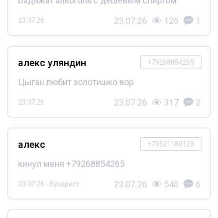
Бадяжат алкоголь с дешёвым спиртом
23.07.26
126
1
23.07.26
алекс уляндин
+79268854265
Цыган любит золотишко вор
23.07.26
317
2
23.07.26
алекс
+79521180128
кинул меня +79268854265
23.07.26
540
6
23.07.26 - Бухарест