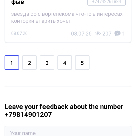
фыв
+74742261884
звезда со с вортелекома что-то в интересах
конторки впарить хочет
08.07.26
207
1
08.07.26
1
2
3
4
5
Leave your feedback about the number
+79814901207