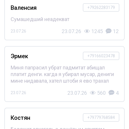
Валенсия
+79262283179
Сумашедший неадекват
23.07.26
1245
12
23.07.26
Эрмек
+79166023478
Миня папрасил убрат падмитат абищал
платит денги. кагда я убирал мусар, дениги
мине нидавала, хател штоби я ево трахал
23.07.26
560
4
23.07.26
Костян
+79779768584