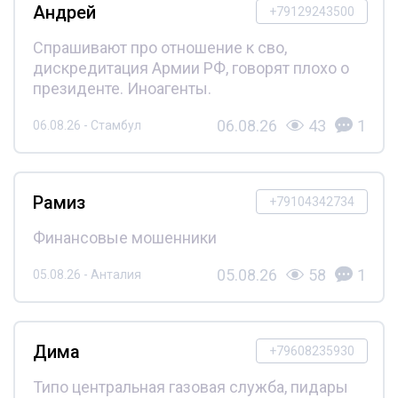
Андрей
+79129243500
Спрашивают про отношение к сво,
дискредитация Армии РФ, говорят плохо о
президенте. Иноагенты.
06.08.26
43
1
06.08.26 - Стамбул
Рамиз
+79104342734
Финансовые мошенники
05.08.26
58
1
05.08.26 - Анталия
Дима
+79608235930
Типо центральная газовая служба, пидары