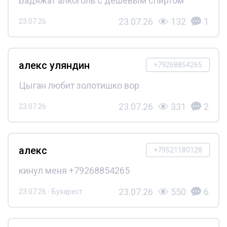
Бадяжат алкоголь с дешёвым спиртом
23.07.26
132
1
23.07.26
алекс уляндин
+79268854265
Цыган любит золотишко вор
23.07.26
331
2
23.07.26
алекс
+79521180128
кинул меня +79268854265
23.07.26
550
6
23.07.26 - Бухарест