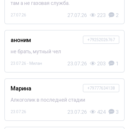
там а не газовая служба.
27.07.26
223
2
27.07.26
аноним
+79252026767
не брать, мутный чел
23.07.26
203
1
23.07.26 - Милан
Марина
+79777634138
Алкоголик в последней стадии
23.07.26
424
3
23.07.26