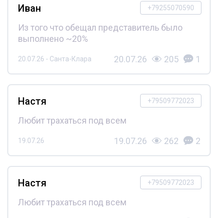
Иван
+79255070590
Из того что обещал представитель было
выполнено ~20%
20.07.26
205
1
20.07.26 - Санта-Клара
Настя
+79509772023
Любит трахаться под всем
19.07.26
262
2
19.07.26
Настя
+79509772023
Любит трахаться под всем