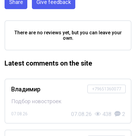
Share
Give feedback
There are no reviews yet, but you can leave your
own.
Latest comments on the site
Владимир
+79651360077
Подбор новостроек
07.08.26
438
2
07.08.26