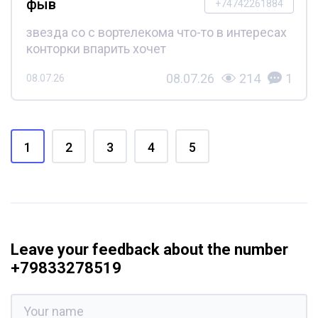
фыв
+74742261884
звезда со с вортелекома что-то в интересах
конторки впарить хочет
08.07.26
214
1
08.07.26
1
2
3
4
5
Leave your feedback about the number
+79833278519