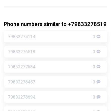
Phone numbers similar to +79833278519
79833274114
0
79833276518
0
79833277684
0
79833278457
0
79833278694
0