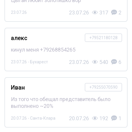
Цыган любит золотишко вор
23.07.26
317
2
23.07.26
алекс
+79521180128
кинул меня +79268854265
23.07.26
540
6
23.07.26 - Бухарест
Иван
+79255070590
Из того что обещал представитель было
выполнено ~20%
20.07.26
192
1
20.07.26 - Санта-Клара