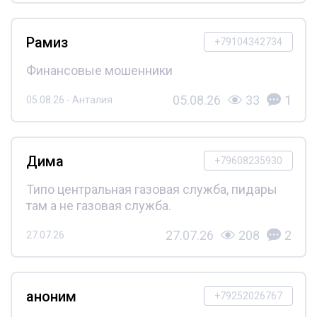
Рамиз
+79104342734
Финансовые мошенники
05.08.26
33
1
05.08.26 - Анталия
Дима
+79608235930
Типо центральная газовая служба, пидары
там а не газовая служба.
27.07.26
208
2
27.07.26
аноним
+79252026767