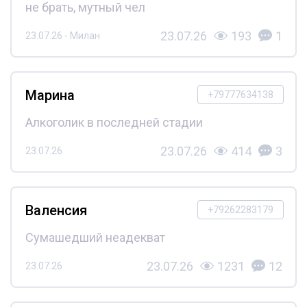
не брать, мутный чел
23.07.26
193
1
23.07.26 - Милан
Марина
+79777634138
Алкоголик в последней стадии
23.07.26
414
3
23.07.26
Валенсия
+79262283179
Сумашедший неадекват
23.07.26
1231
12
23.07.26