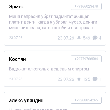
Эрмек
+79166023478
Миня папрасил убрат падмитат абищал
платит денги. кагда я убирал мусар, дениги
мине нидавала, хател штоби я ево трахал
23.07.26
546
4
23.07.26
Костян
+79779768584
Бадяжат алкоголь с дешёвым спиртом
23.07.26
125
1
23.07.26
алекс уляндин
+79268854265