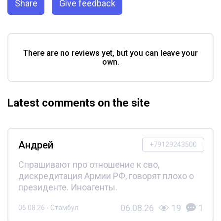
Share
Give feedback
There are no reviews yet, but you can leave your
own.
Latest comments on the site
Андрей
+79129243500
Спрашивают про отношение к сво,
дискредитация Армии РФ, говорят плохо о
президенте. Иноагенты.
06.08.26
19
1
06.08.26 - Стамбул