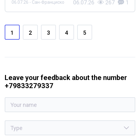
06.07.26
267
1
06.07.26 - Сан-Франциско
1
2
3
4
5
Leave your feedback about the number
+79833279337