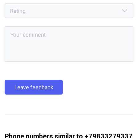
Leave feedback
Phone numbers similar to +79833279337