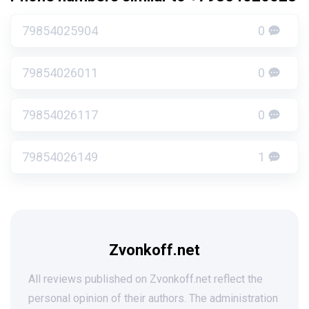
79854025904
0
79854026011
0
79854026117
0
79854026149
1
Zvonkoff.net
All reviews published on Zvonkoff.net reflect the
personal opinion of their authors. The administration