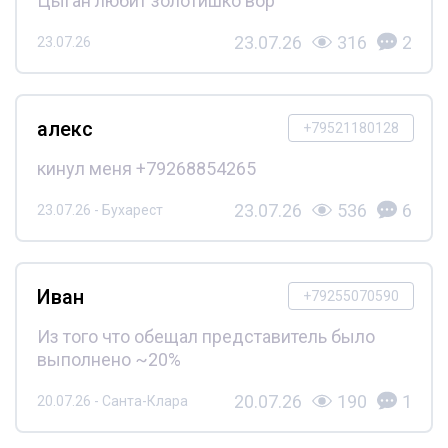
Цыган любит золотишко вор
23.07.26
316
2
23.07.26
алекс
+79521180128
кинул меня +79268854265
23.07.26
536
6
23.07.26 - Бухарест
Иван
+79255070590
Из того что обещал представитель было
выполнено ~20%
20.07.26
190
1
20.07.26 - Санта-Клара