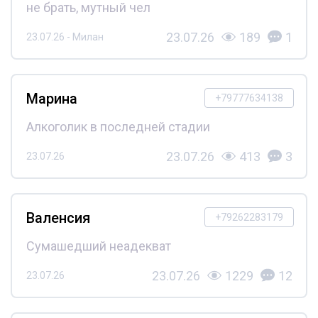
не брать, мутный чел
23.07.26
189
1
23.07.26 - Милан
Марина
+79777634138
Алкоголик в последней стадии
23.07.26
413
3
23.07.26
Валенсия
+79262283179
Сумашедший неадекват
23.07.26
1229
12
23.07.26