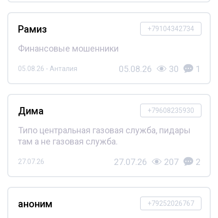
Рамиз
+79104342734
Финансовые мошенники
05.08.26
30
1
05.08.26 - Анталия
Дима
+79608235930
Типо центральная газовая служба, пидары
там а не газовая служба.
27.07.26
207
2
27.07.26
аноним
+79252026767