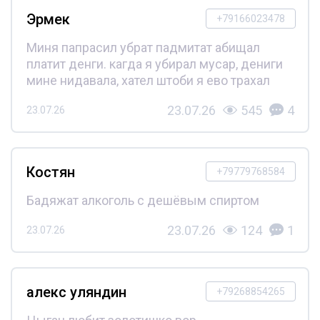
Эрмек
+79166023478
Миня папрасил убрат падмитат абищал
платит денги. кагда я убирал мусар, дениги
мине нидавала, хател штоби я ево трахал
23.07.26
545
4
23.07.26
Костян
+79779768584
Бадяжат алкоголь с дешёвым спиртом
23.07.26
124
1
23.07.26
алекс уляндин
+79268854265