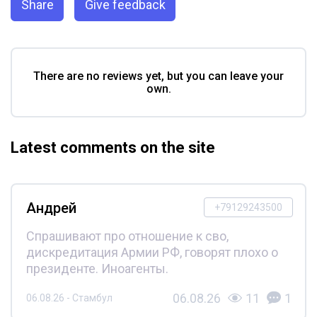
Share
Give feedback
There are no reviews yet, but you can leave your
own.
Latest comments on the site
Андрей
+79129243500
Спрашивают про отношение к сво,
дискредитация Армии РФ, говорят плохо о
президенте. Иноагенты.
06.08.26
11
1
06.08.26 - Стамбул