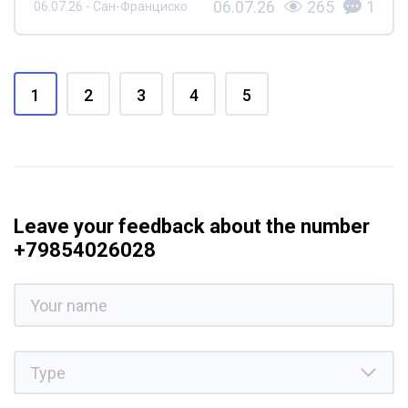
06.07.26
265
1
06.07.26 - Сан-Франциско
1
2
3
4
5
Leave your feedback about the number
+79854026028