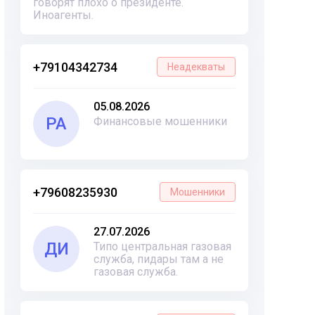
говорят плохо о президенте.
Иноагенты.
+79104342734
Неадекваты
05.08.2026
РА
Финансовые мошенники
+79608235930
Мошенники
27.07.2026
ДИ
Типо центральная газовая
служба, пидары там а не
газовая служба.