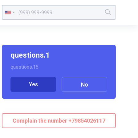
questions.1
questions.16
Yes
No
Complain the number +79854026117