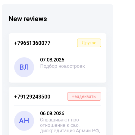
New reviews
+79651360077
Другое
07.08.2026
ВЛ
Подбор новостроек
+79129243500
Неадекваты
06.08.2026
АН
Спрашивают про
отношение к сво,
дискредитация Армии РФ,