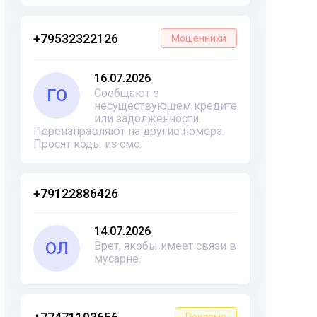
+79532322126
Мошенники
16.07.2026
ГО
Сообщают о
несуществующем кредите
или задолженности.
Перенаправляют на другие номера.
Просят коды из смс.
+79122886426
14.07.2026
ОЛ
Врет, якобы имеет связи в
мусарне.