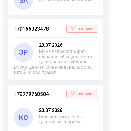
ВА
+79166023478
Мошенники
23.07.2026
ЭР
Миня папрасил убрат
падмитат абищал платит
денги. кагда я убирал
мусар, дениги мине нидавала, хател
штоби я ево трахал
+79779768584
Мошенники
23.07.2026
КО
Бадяжат алкоголь с
дешёвым спиртом