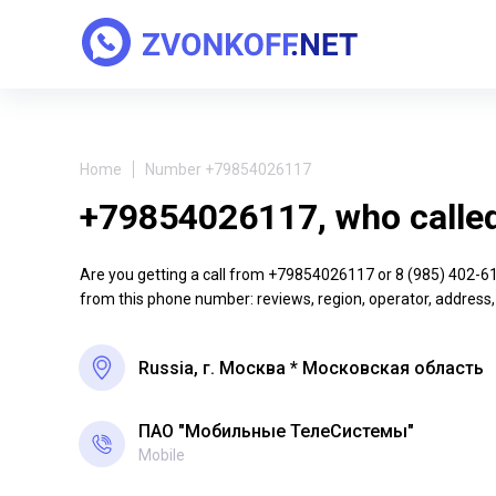
Home
Number +79854026117
+79854026117, who calle
Are you getting a call from +79854026117 or 8 (985) 402-61-1
from this phone number: reviews, region, operator, address,
Russia, г. Москва * Московская область
ПАО "Мобильные ТелеСистемы"
Mobile