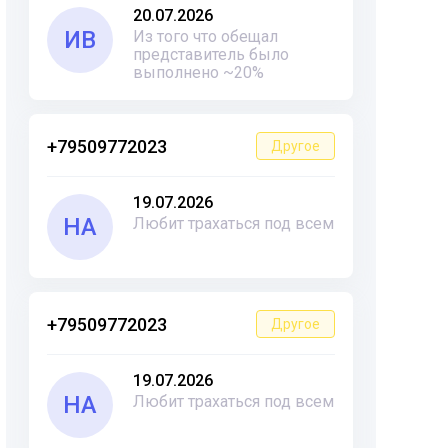
20.07.2026
ИВ
Из того что обещал
представитель было
выполнено ~20%
+79509772023
Другое
19.07.2026
НА
Любит трахаться под всем
+79509772023
Другое
19.07.2026
НА
Любит трахаться под всем