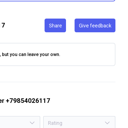
17
Share
Give feedback
, but you can leave your own.
ber +79854026117