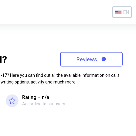
EN
d?
Reviews
7? Here you can find out all the available information on calls
 writing options, activity and much more.
Rating – n/a
According to our users