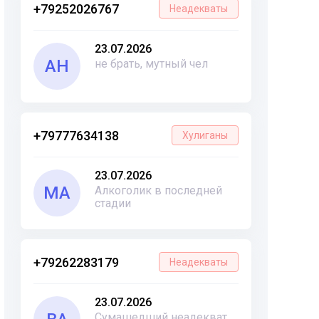
+79252026767
Неадекваты
23.07.2026
АН
не брать, мутный чел
+79777634138
Хулиганы
23.07.2026
МА
Алкоголик в последней
стадии
+79262283179
Неадекваты
23.07.2026
Сумашедший неадекват