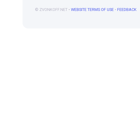
© ZVONKOFF.NET •
WEBSITE TERMS OF USE
•
FEEDBACK