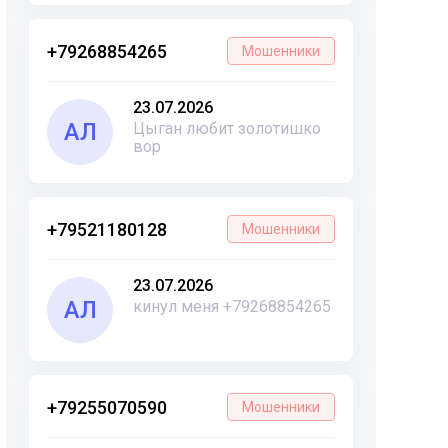
+79268854265
Мошенники
23.07.2026
АЛ
Цыган любит золотишко
вор
+79521180128
Мошенники
23.07.2026
АЛ
кинул меня +79268854265
+79255070590
Мошенники