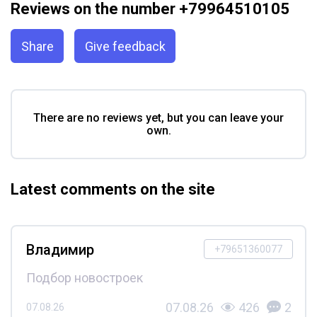
Reviews on the number +79964510105
Share
Give feedback
There are no reviews yet, but you can leave your
own.
Latest comments on the site
Владимир
+79651360077
Подбор новостроек
07.08.26
426
2
07.08.26