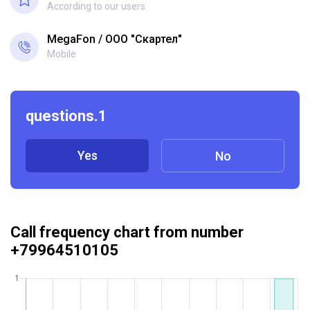
According to our users
MegaFon
ООО "Скартел"
Mobile
questions.1
Yes
No
Call frequency chart from number
+79964510105