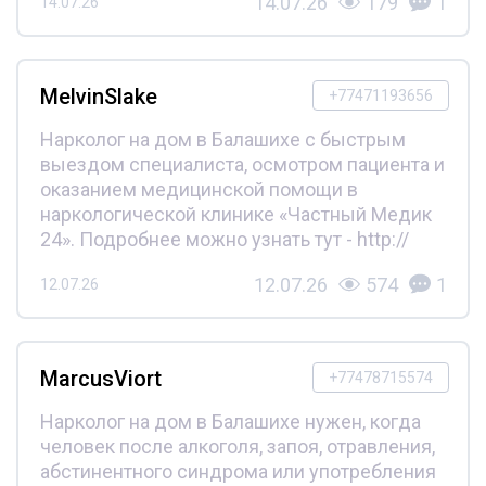
14.07.26
179
1
14.07.26
MelvinSlake
+77471193656
Нарколог на дом в Балашихе с быстрым
выездом специалиста, осмотром пациента и
оказанием медицинской помощи в
наркологической клинике «Частный Медик
24». Подробнее можно узнать тут - http://
12.07.26
574
1
12.07.26
MarcusViort
+77478715574
Нарколог на дом в Балашихе нужен, когда
человек после алкоголя, запоя, отравления,
абстинентного синдрома или употребления