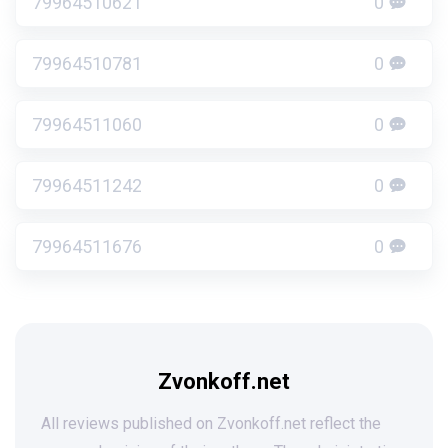
79964510621
0
79964510781
0
79964511060
0
79964511242
0
79964511676
0
Zvonkoff.net
All reviews published on Zvonkoff.net reflect the