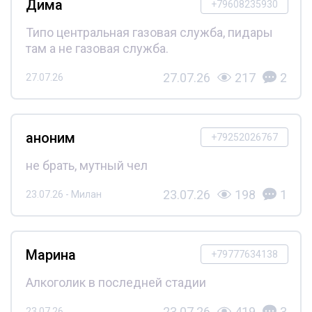
Дима
+79608235930
Типо центральная газовая служба, пидары
там а не газовая служба.
27.07.26
217
2
27.07.26
аноним
+79252026767
не брать, мутный чел
23.07.26
198
1
23.07.26 - Милан
Марина
+79777634138
Алкоголик в последней стадии
23.07.26
419
3
23.07.26