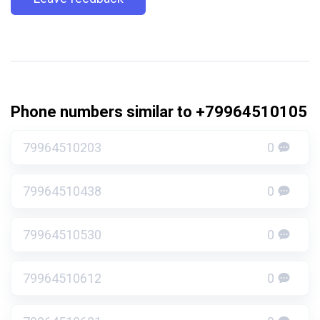
Phone numbers similar to +79964510105
79964510203
0
79964510438
0
79964510530
0
79964510612
0