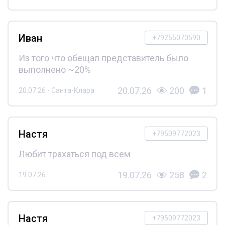
Иван
+79255070590
Из того что обещал представитель было
выполнено ~20%
20.07.26
200
1
20.07.26 - Санта-Клара
Настя
+79509772023
Любит трахаться под всем
19.07.26
258
2
19.07.26
Настя
+79509772023