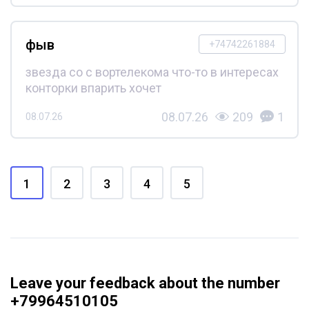
фыв
+74742261884
звезда со с вортелекома что-то в интересах
конторки впарить хочет
08.07.26
209
1
08.07.26
1
2
3
4
5
Leave your feedback about the number
+79964510105