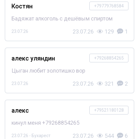
Костян
+79779768584
Бадяжат алкоголь с дешёвым спиртом
23.07.26
129
1
23.07.26
алекс уляндин
+79268854265
Цыган любит золотишко вор
23.07.26
321
2
23.07.26
алекс
+79521180128
кинул меня +79268854265
23.07.26
544
6
23.07.26 - Бухарест