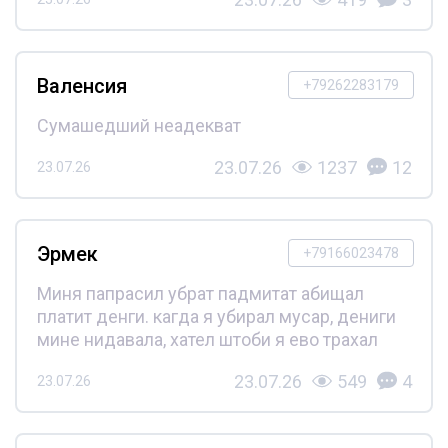
Валенсия
+79262283179
Сумашедший неадекват
23.07.26
1237
12
23.07.26
Эрмек
+79166023478
Миня папрасил убрат падмитат абищал
платит денги. кагда я убирал мусар, дениги
мине нидавала, хател штоби я ево трахал
23.07.26
549
4
23.07.26