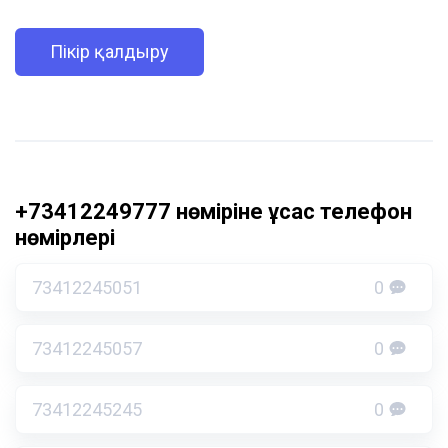
Пікір қалдыру
+73412249777 нөміріне ұқсас телефон
нөмірлері
73412245051
0
73412245057
0
73412245245
0