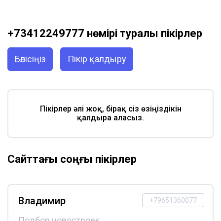
+73412249777 нөмірі туралы пікірлер
Бөлісіңіз
Пікір қалдыру
Пікірлер әлі жоқ, бірақ сіз өзіңіздікін
қалдыра аласыз.
Сайттағы соңғы пікірлер
Владимир
+79651360077
Подбор новостроек