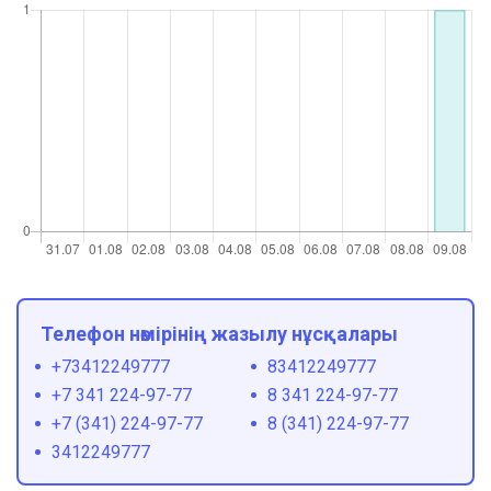
Телефон нөмірінің жазылу нұсқалары
+73412249777
83412249777
+7 341 224-97-77
8 341 224-97-77
+7 (341) 224-97-77
8 (341) 224-97-77
3412249777