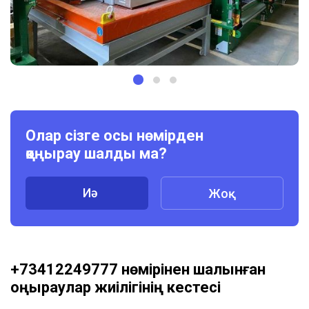
Олар сізге осы нөмірден
қоңырау шалды ма?
Иә
Жоқ
+73412249777 нөмірінен шалынған
қоңыраулар жиілігінің кестесі