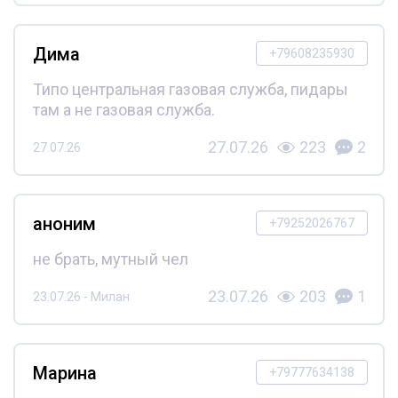
Дима
+79608235930
Типо центральная газовая служба, пидары
там а не газовая служба.
27.07.26
223
2
27.07.26
аноним
+79252026767
не брать, мутный чел
23.07.26
203
1
23.07.26 - Милан
Марина
+79777634138