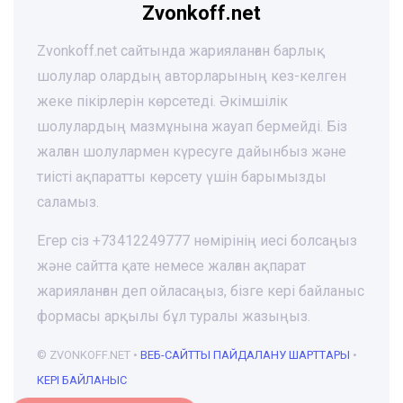
Zvonkoff.net
Zvonkoff.net сайтында жарияланған барлық
шолулар олардың авторларының кез-келген
жеке пікірлерін көрсетеді. Әкімшілік
шолулардың мазмұнына жауап бермейді. Біз
жалған шолулармен күресуге дайынбыз және
тиісті ақпаратты көрсету үшін барымызды
саламыз.
Егер сіз +73412249777 нөмірінің иесі болсаңыз
және сайтта қате немесе жалған ақпарат
жарияланған деп ойласаңыз, бізге кері байланыс
формасы арқылы бұл туралы жазыңыз.
© ZVONKOFF.NET •
ВЕБ-CАЙТТЫ ПАЙДАЛАНУ ШАРТТАРЫ
•
КЕРІ БАЙЛАНЫС