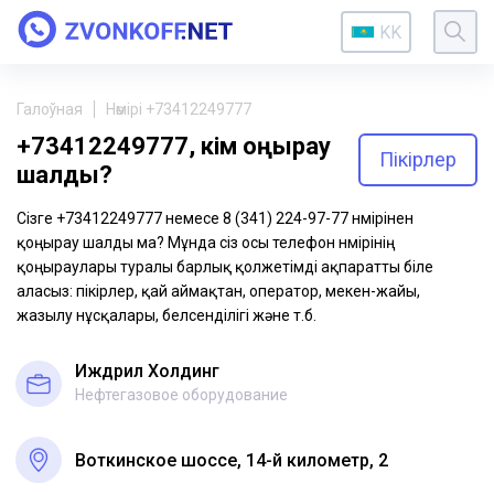
KK
Галоўная
Нөмірі +73412249777
+73412249777, кім қоңырау
Пікірлер
шалды?
Сізге +73412249777 немесе 8 (341) 224-97-77 нөмірінен
қоңырау шалды ма? Мұнда сіз осы телефон нөмірінің
қоңыраулары туралы барлық қолжетімді ақпаратты біле
аласыз: пікірлер, қай аймақтан, оператор, мекен-жайы,
жазылу нұсқалары, белсенділігі және т.б.
Иждрил Холдинг
Нефтегазовое оборудование
Воткинское шоссе, 14-й километр, 2