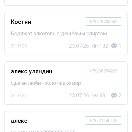
Костян
+79779768584
Бадяжат алкоголь с дешёвым спиртом
23.07.26
132
1
23.07.26
алекс уляндин
+79268854265
Цыган любит золотишко вор
23.07.26
331
2
23.07.26
алекс
+79521180128