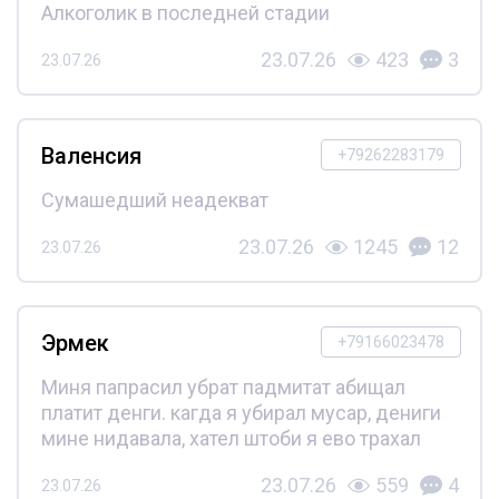
Алкоголик в последней стадии
23.07.26
423
3
23.07.26
Валенсия
+79262283179
Сумашедший неадекват
23.07.26
1245
12
23.07.26
Эрмек
+79166023478
Миня папрасил убрат падмитат абищал
платит денги. кагда я убирал мусар, дениги
мине нидавала, хател штоби я ево трахал
23.07.26
559
4
23.07.26