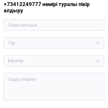
+73412249777 нөмірі туралы пікір
қалдыру