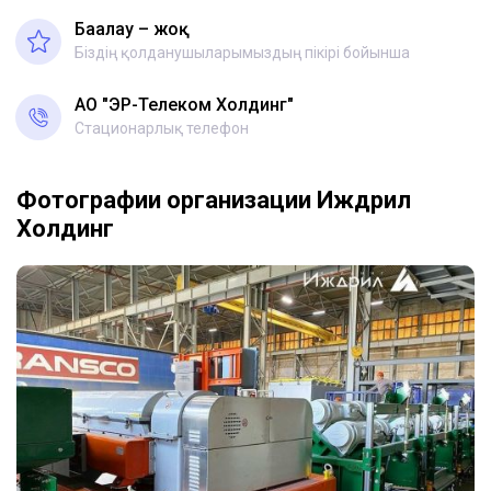
Бағалау – жоқ
Біздің қолданушыларымыздың пікірі бойынша
АО "ЭР-Телеком Холдинг"
Стационарлық телефон
Фотографии организации Иждрил
Холдинг