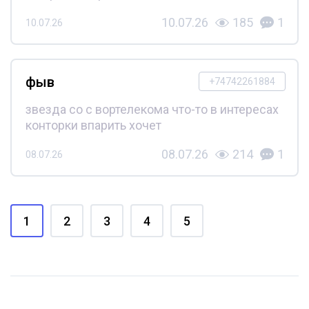
10.07.26
185
1
10.07.26
фыв
+74742261884
звезда со с вортелекома что-то в интересах
конторки впарить хочет
08.07.26
214
1
08.07.26
1
2
3
4
5