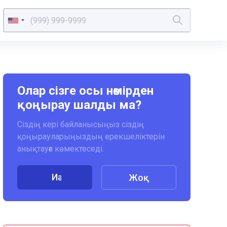
Олар сізге осы нөмірден
қоңырау шалды ма?
Сіздің кері байланысыңыз сіздің
қоңырауларыңыздың ерекшеліктерін
анықтауға көмектеседі.
Иә
Жоқ