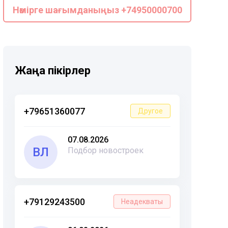
Нөмірге шағымданыңыз +74950000700
Жаңа пікірлер
+79651360077
Другое
07.08.2026
ВЛ
Подбор новостроек
+79129243500
Неадекваты