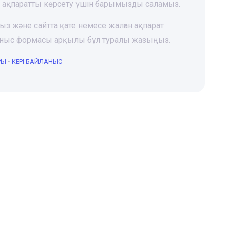
і ақпаратты көрсету үшін барымызды саламыз.
ңыз және сайтта қате немесе жалған ақпарат
йланыс формасы арқылы бұл туралы жазыңыз.
РЫ
•
КЕРІ БАЙЛАНЫС