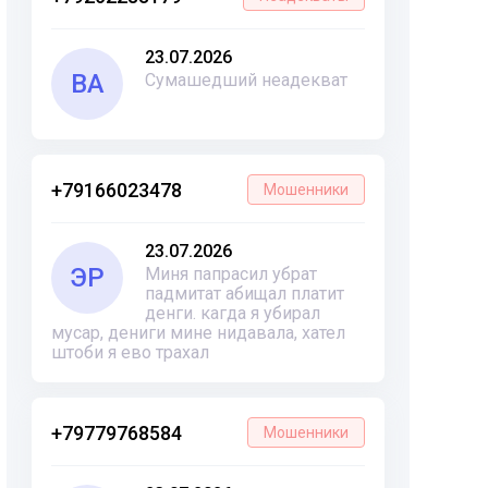
23.07.2026
ВА
Сумашедший неадекват
+79166023478
Мошенники
23.07.2026
ЭР
Миня папрасил убрат
падмитат абищал платит
денги. кагда я убирал
мусар, дениги мине нидавала, хател
штоби я ево трахал
+79779768584
Мошенники