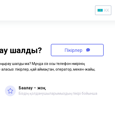
KK
рау шалды?
Пікірлер
қоңырау шалды ма? Мұнда сіз осы телефон нөмірінің
аласыз: пікірлер, қай аймақтан, оператор, мекен-жайы,
Бағалау – жоқ
Біздің қолданушыларымыздың пікірі бойынша