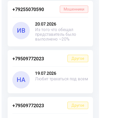
+79255070590
Мошенники
20.07.2026
ИВ
Из того что обещал
представитель было
выполнено ~20%
+79509772023
Другое
19.07.2026
НА
Любит трахаться под всем
+79509772023
Другое