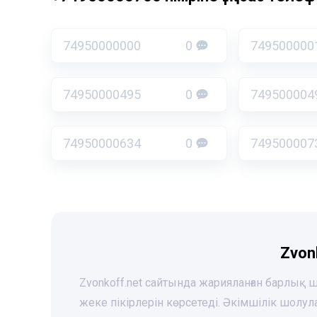
74950000000
0
749500000
74950000495
0
749500004
74950000634
0
749500007
Zvon
Zvonkoff.net сайтында жарияланған барлық
жеке пікірлерін көрсетеді. Әкімшілік шолу