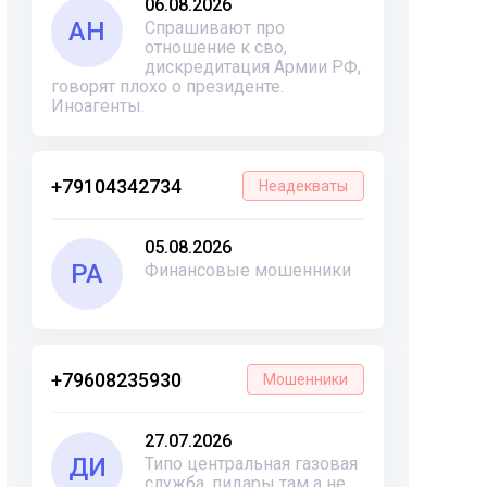
06.08.2026
АН
Спрашивают про
отношение к сво,
дискредитация Армии РФ,
говорят плохо о президенте.
Иноагенты.
+79104342734
Неадекваты
05.08.2026
РА
Финансовые мошенники
+79608235930
Мошенники
27.07.2026
ДИ
Типо центральная газовая
служба, пидары там а не