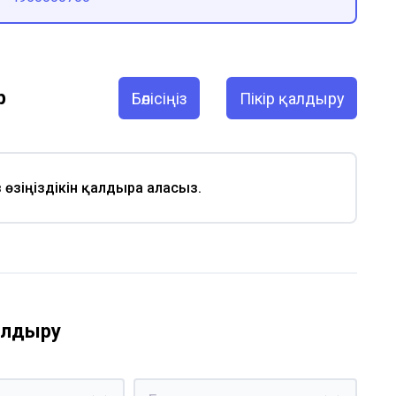
р
Бөлісіңіз
Пікір қалдыру
із өзіңіздікін қалдыра аласыз.
қалдыру