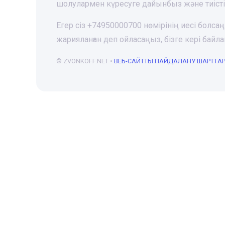
шолулармен күресуге дайынбыз және тиіст
Егер сіз +74950000700 нөмірінің иесі болса
жарияланған деп ойласаңыз, бізге кері ба
© ZVONKOFF.NET •
ВЕБ-CАЙТТЫ ПАЙДАЛАНУ ШАРТТА