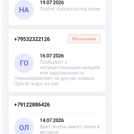
19.07.2026
НА
Любит трахаться под всем
+79532322126
Мошенники
16.07.2026
ГО
Сообщают о
несуществующем кредите
или задолженности.
Перенаправляют на другие номера.
Просят коды из смс.
+79122886426
14.07.2026
ОЛ
Врет, якобы имеет связи в
мусарне.