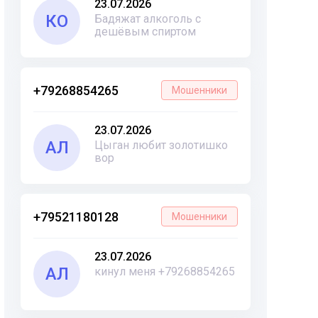
23.07.2026
КО
Бадяжат алкоголь с
дешёвым спиртом
+79268854265
Мошенники
23.07.2026
АЛ
Цыган любит золотишко
вор
+79521180128
Мошенники
23.07.2026
АЛ
кинул меня +79268854265