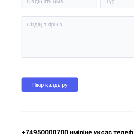
Пікір қалдыру
+74950000700 нөміріне ұқсас телефо