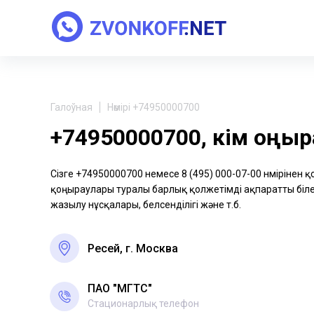
Галоўная
Нөмірі +74950000700
+74950000700, кім қоңы
Сізге +74950000700 немесе 8 (495) 000-07-00 нөмірінен 
қоңыраулары туралы барлық қолжетімді ақпаратты біле 
жазылу нұсқалары, белсенділігі және т.б.
Ресей, г. Москва
ПАО "МГТС"
Стационарлық телефон