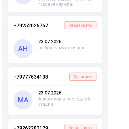
газовая служба.
+79252026767
Неадекваты
23.07.2026
АН
не брать, мутный чел
+79777634138
Хулиганы
23.07.2026
МА
Алкоголик в последней
стадии
+79262283179
Неадекваты