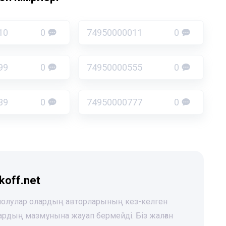
10
0
74950000011
0
99
0
74950000555
0
39
0
74950000777
0
koff.net
 шолулар олардың авторларының кез-келген
лардың мазмұнына жауап бермейді. Біз жалған