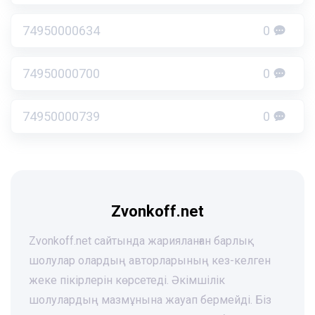
74950000634
0
74950000700
0
74950000739
0
Zvonkoff.net
Zvonkoff.net сайтында жарияланған барлық
шолулар олардың авторларының кез-келген
жеке пікірлерін көрсетеді. Әкімшілік
шолулардың мазмұнына жауап бермейді. Біз