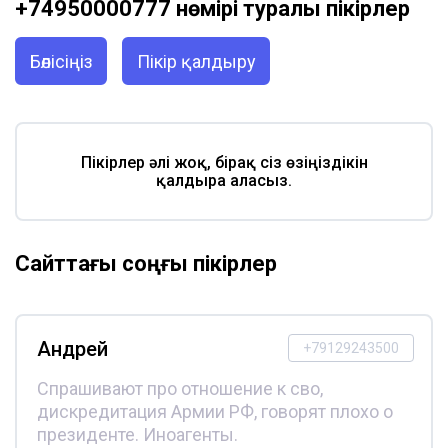
+74950000777 нөмірі туралы пікірлер
Бөлісіңіз
Пікір қалдыру
Пікірлер әлі жоқ, бірақ сіз өзіңіздікін
қалдыра аласыз.
Сайттағы соңғы пікірлер
Андрей
+79129243500
Спрашивают про отношение к сво,
дискредитация Армии РФ, говорят плохо о
президенте. Иноагенты.