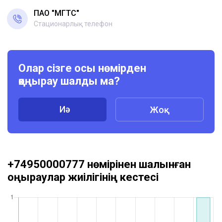
ПАО "МГТС"
Стационарлық телефон
Олар сізге осы нөмірден
қоңырау шалды ма?
Иә
Жоқ
+74950000777 нөмірінен шалынған
қоңыраулар жиілігінің кестесі