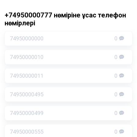
+74950000777 нөміріне ұқсас телефон
нөмірлері
74950000000
0
74950000010
0
74950000011
0
74950000495
0
74950000499
0
74950000555
0