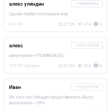
алекс уляндин
+79268854265
Цыган любит золотишко вор
23.07.26
314
2
23.07.26
алекс
+79521180128
кинул меня +79268854265
23.07.26
535
6
23.07.26 - Бухарест
Иван
+79255070590
Из того что обещал представитель было
выполнено ~20%