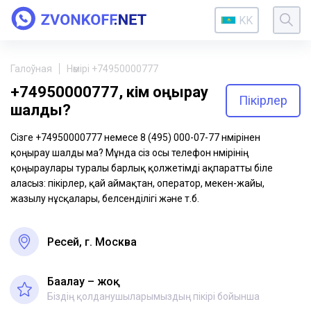
KK
Галоўная
Нөмірі +74950000777
+74950000777, кім қоңырау
Пікірлер
шалды?
Сізге +74950000777 немесе 8 (495) 000-07-77 нөмірінен
қоңырау шалды ма? Мұнда сіз осы телефон нөмірінің
қоңыраулары туралы барлық қолжетімді ақпаратты біле
аласыз: пікірлер, қай аймақтан, оператор, мекен-жайы,
жазылу нұсқалары, белсенділігі және т.б.
Ресей, г. Москва
Бағалау – жоқ
Біздің қолданушыларымыздың пікірі бойынша