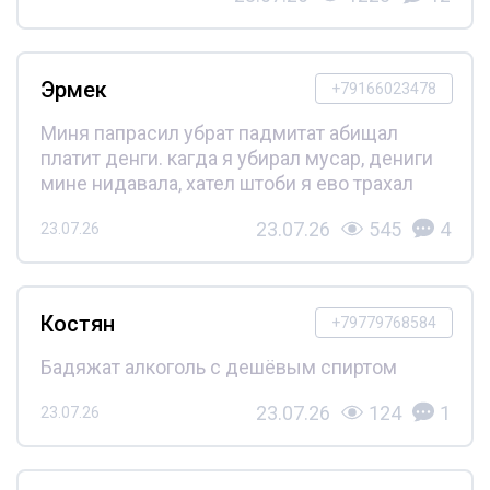
Эрмек
+79166023478
Миня папрасил убрат падмитат абищал
платит денги. кагда я убирал мусар, дениги
мине нидавала, хател штоби я ево трахал
23.07.26
545
4
23.07.26
Костян
+79779768584
Бадяжат алкоголь с дешёвым спиртом
23.07.26
124
1
23.07.26