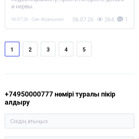
и нервы.
06.07.26
264
1
06.07.26 - Сан-Франциско
1
2
3
4
5
+74950000777 нөмірі туралы пікір
қалдыру