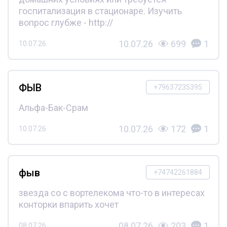
госпитализация в стационаре. Изучить
вопрос глубже - http://
10.07.26
699
1
10.07.26
ФЫВ
+79637235395
Альфа-Бак-Срам
10.07.26
172
1
10.07.26
фыв
+74742261884
звезда со с вортелекома что-то в интересах
конторки впарить хочет
08.07.26
203
1
08.07.26