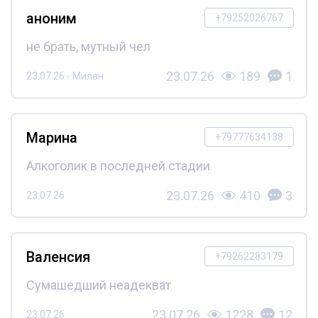
аноним
+79252026767
не брать, мутный чел
23.07.26
189
1
23.07.26 - Милан
Марина
+79777634138
Алкоголик в последней стадии
23.07.26
410
3
23.07.26
Валенсия
+79262283179
Сумашедший неадекват
23.07.26
1228
12
23.07.26