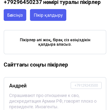
+79296450237 нөмірі туралы пікірлер
Бөлісіңіз
Пікір қалдыру
Пікірлер әлі жоқ, бірақ сіз өзіңіздікін
қалдыра аласыз.
Сайттағы соңғы пікірлер
Андрей
+79129243500
Спрашивают про отношение к сво,
дискредитация Армии РФ, говорят плохо о
президенте. Иноагенты.