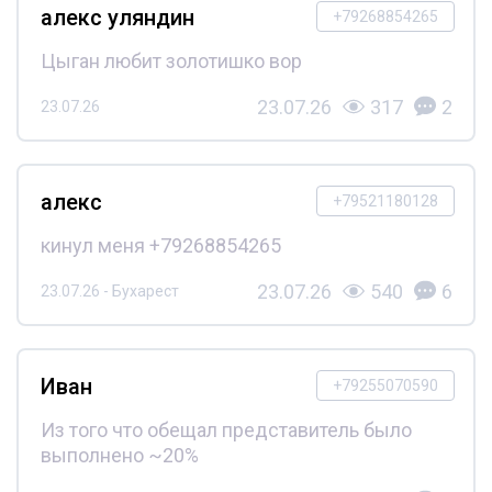
алекс уляндин
+79268854265
Цыган любит золотишко вор
23.07.26
317
2
23.07.26
алекс
+79521180128
кинул меня +79268854265
23.07.26
540
6
23.07.26 - Бухарест
Иван
+79255070590
Из того что обещал представитель было
выполнено ~20%