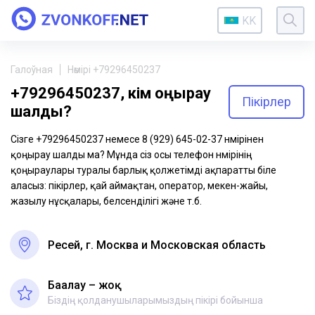
KK
Галоўная
Нөмірі +79296450237
+79296450237, кім қоңырау
Пікірлер
шалды?
Сізге +79296450237 немесе 8 (929) 645-02-37 нөмірінен
қоңырау шалды ма? Мұнда сіз осы телефон нөмірінің
қоңыраулары туралы барлық қолжетімді ақпаратты біле
аласыз: пікірлер, қай аймақтан, оператор, мекен-жайы,
жазылу нұсқалары, белсенділігі және т.б.
Ресей, г. Москва и Московская область
Бағалау – жоқ
Біздің қолданушыларымыздың пікірі бойынша