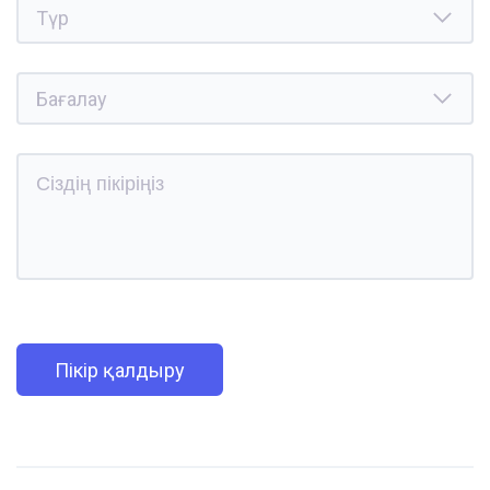
Пікір қалдыру