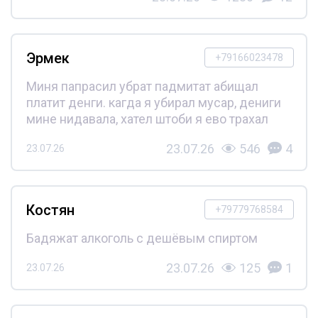
Эрмек
+79166023478
Миня папрасил убрат падмитат абищал
платит денги. кагда я убирал мусар, дениги
мине нидавала, хател штоби я ево трахал
23.07.26
546
4
23.07.26
Костян
+79779768584
Бадяжат алкоголь с дешёвым спиртом
23.07.26
125
1
23.07.26