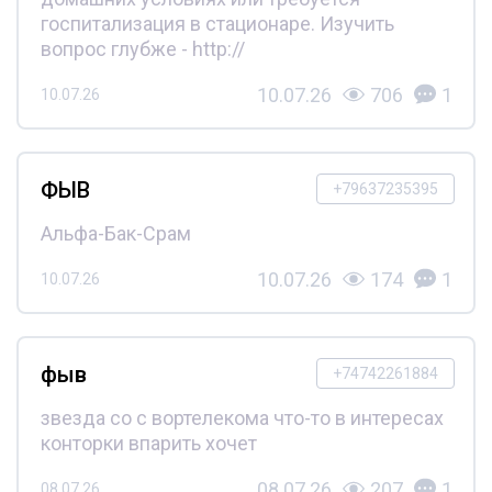
госпитализация в стационаре. Изучить
вопрос глубже - http://
10.07.26
706
1
10.07.26
ФЫВ
+79637235395
Альфа-Бак-Срам
10.07.26
174
1
10.07.26
фыв
+74742261884
звезда со с вортелекома что-то в интересах
конторки впарить хочет
08.07.26
207
1
08.07.26