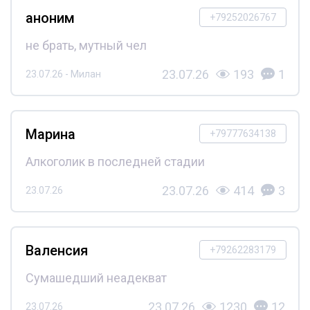
аноним
+79252026767
не брать, мутный чел
23.07.26
193
1
23.07.26 - Милан
Марина
+79777634138
Алкоголик в последней стадии
23.07.26
414
3
23.07.26
Валенсия
+79262283179
Сумашедший неадекват
23.07.26
1230
12
23.07.26