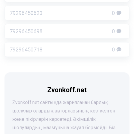
79296450623
0
79296450698
0
79296450718
0
Zvonkoff.net
Zvonkoff.net сайтында жарияланған барлық
шолулар олардың авторларының кез-келген
жеке пікірлерін көрсетеді. Әкімшілік
шолулардың мазмұнына жауап бермейді. Біз