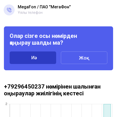
MegaFon
ПАО "МегаФон"
Ұялы телефон
Олар сізге осы нөмірден
қоңырау шалды ма?
Иә
Жоқ
+79296450237 нөмірінен шалынған
қоңыраулар жиілігінің кестесі