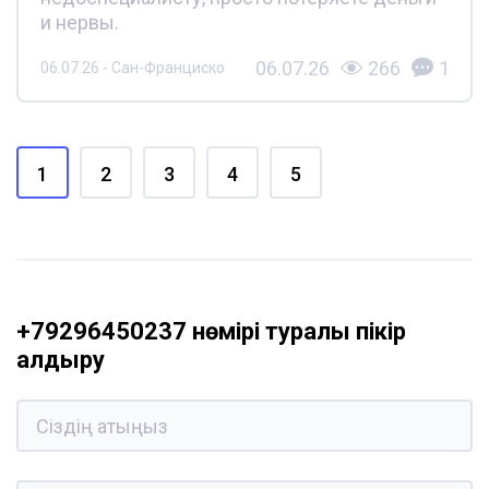
и нервы.
06.07.26
266
1
06.07.26 - Сан-Франциско
1
2
3
4
5
+79296450237 нөмірі туралы пікір
қалдыру