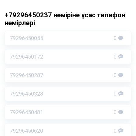
+79296450237 нөміріне ұқсас телефон
нөмірлері
79296450055
0
79296450172
0
79296450287
0
79296450328
0
79296450481
0
79296450620
0