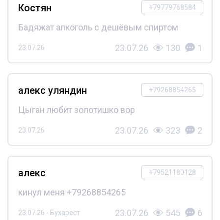
Костян
+79779768584
Бадяжат алкоголь с дешёвым спиртом
23.07.26
130
1
23.07.26
алекс уляндин
+79268854265
Цыган любит золотишко вор
23.07.26
323
2
23.07.26
алекс
+79521180128
кинул меня +79268854265
23.07.26
545
6
23.07.26 - Бухарест