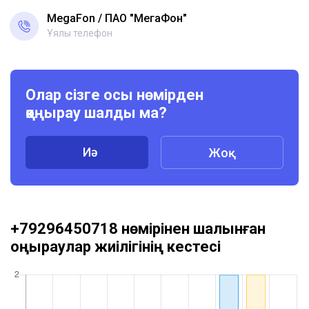
MegaFon
ПАО "МегаФон"
Ұялы телефон
Олар сізге осы нөмірден
қоңырау шалды ма?
Иә
Жоқ
+79296450718 нөмірінен шалынған
қоңыраулар жиілігінің кестесі