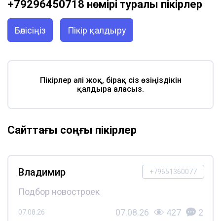
+79296450718 нөмірі туралы пікірлер
Бөлісіңіз
Пікір қалдыру
Пікірлер әлі жоқ, бірақ сіз өзіңіздікін
қалдыра аласыз.
Сайттағы соңғы пікірлер
Владимир
+79651360077
Подбор новостроек
07.08.26
427
2
07.08.26