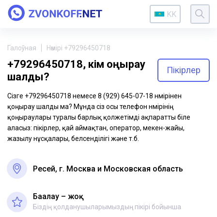
KK
Галоўная
Нөмірі +79296450718
+79296450718, кім қоңырау
Пікірлер
шалды?
Сізге +79296450718 немесе 8 (929) 645-07-18 нөмірінен
қоңырау шалды ма? Мұнда сіз осы телефон нөмірінің
қоңыраулары туралы барлық қолжетімді ақпаратты біле
аласыз: пікірлер, қай аймақтан, оператор, мекен-жайы,
жазылу нұсқалары, белсенділігі және т.б.
Ресей, г. Москва и Московская область
Бағалау – жоқ
Біздің қолданушыларымыздың пікірі бойынша