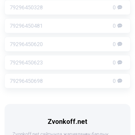
79296450328
0
79296450481
0
79296450620
0
79296450623
0
79296450698
0
Zvonkoff.net
Zvonkoff.net сайтында жарияланған барлық