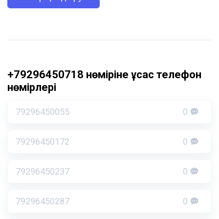
+79296450718 нөміріне ұқсас телефон
нөмірлері
79296450055
0
79296450172
0
79296450237
0
79296450287
0