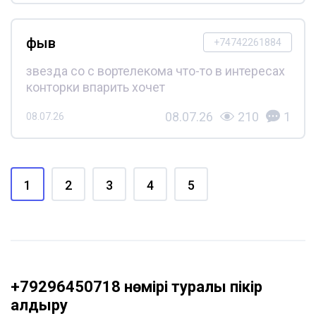
фыв
+74742261884
звезда со с вортелекома что-то в интересах
конторки впарить хочет
08.07.26
210
1
08.07.26
1
2
3
4
5
+79296450718 нөмірі туралы пікір
қалдыру