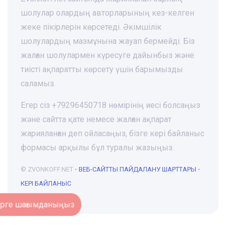
шолулар олардың авторларының кез-келген
жеке пікірлерін көрсетеді. Әкімшілік
шолулардың мазмұнына жауап бермейді. Біз
жалған шолулармен күресуге дайынбыз және
тиісті ақпаратты көрсету үшін барымызды
саламыз.
Егер сіз +79296450718 нөмірінің иесі болсаңыз
және сайтта қате немесе жалған ақпарат
жарияланған деп ойласаңыз, бізге кері байланыс
формасы арқылы бұл туралы жазыңыз.
© ZVONKOFF.NET •
ВЕБ-CАЙТТЫ ПАЙДАЛАНУ ШАРТТАРЫ
•
КЕРІ БАЙЛАНЫС
Нөмірге шағымданыңыз