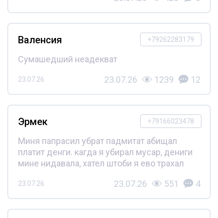
Валенсия
+79262283179
Сумашедший неадекват
23.07.26
1239
12
23.07.26
Эрмек
+79166023478
Миня папрасил убрат падмитат абищал
платит денги. кагда я убирал мусар, дениги
мине нидавала, хател штоби я ево трахал
23.07.26
551
4
23.07.26