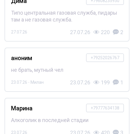
Дима
+79608235930
Типо центральная газовая служба, пидары
там а не газовая служба.
27.07.26
220
2
27.07.26
аноним
+79252026767
не брать, мутный чел
23.07.26
199
1
23.07.26 - Милан
Марина
+79777634138
Алкоголик в последней стадии
23.07.26
420
3
23.07.26