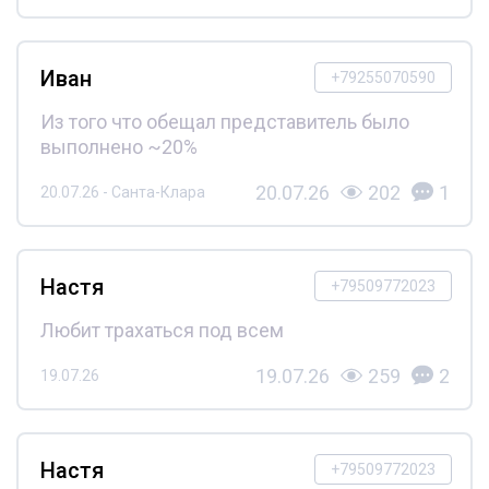
Иван
+79255070590
Из того что обещал представитель было
выполнено ~20%
20.07.26
202
1
20.07.26 - Санта-Клара
Настя
+79509772023
Любит трахаться под всем
19.07.26
259
2
19.07.26
Настя
+79509772023