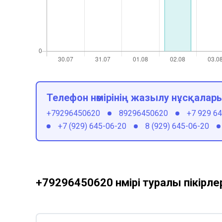
Телефон нөмірінің жазылу нұсқалар
+79296450620
89296450620
+7 929 6
+7 (929) 645-06-20
8 (929) 645-06-20
+79296450620 нөмірі туралы пікірле