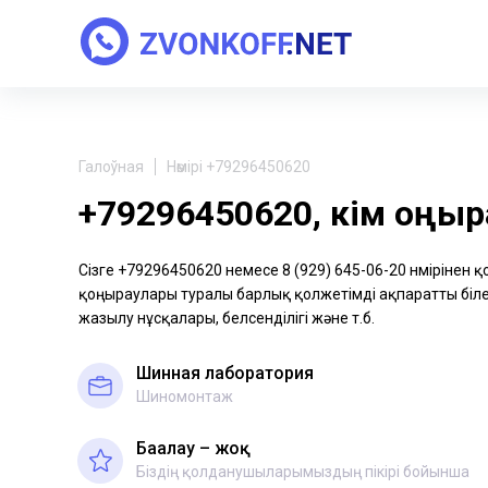
Галоўная
Нөмірі +79296450620
+79296450620, кім қоңы
Сізге +79296450620 немесе 8 (929) 645-06-20 нөмірінен 
қоңыраулары туралы барлық қолжетімді ақпаратты біле 
жазылу нұсқалары, белсенділігі және т.б.
Шинная лаборатория
Шиномонтаж
Бағалау – жоқ
Біздің қолданушыларымыздың пікірі бойынша