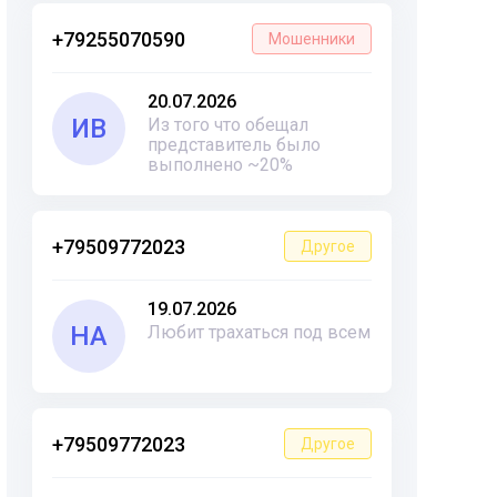
+79255070590
Мошенники
20.07.2026
ИВ
Из того что обещал
представитель было
выполнено ~20%
+79509772023
Другое
19.07.2026
НА
Любит трахаться под всем
+79509772023
Другое