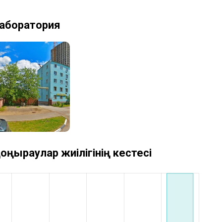
лаборатория
оңыраулар жиілігінің кестесі