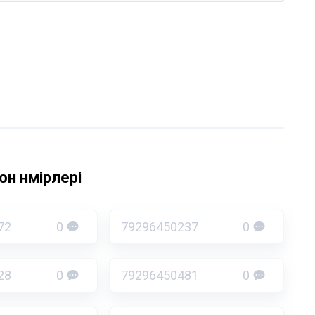
н нөмірлері
72
0
79296450237
0
28
0
79296450481
0