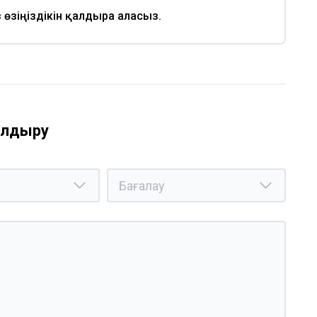
із өзіңіздікін қалдыра аласыз.
қалдыру