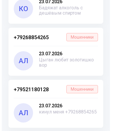
23.07.2026
КО
Бадяжат алкоголь с
дешёвым спиртом
+79268854265
Мошенники
23.07.2026
АЛ
Цыган любит золотишко
вор
+79521180128
Мошенники
23.07.2026
АЛ
кинул меня +79268854265