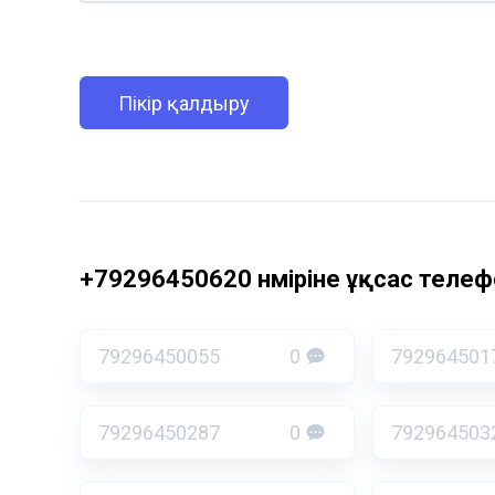
Пікір қалдыру
+79296450620 нөміріне ұқсас телефо
79296450055
0
792964501
79296450287
0
792964503