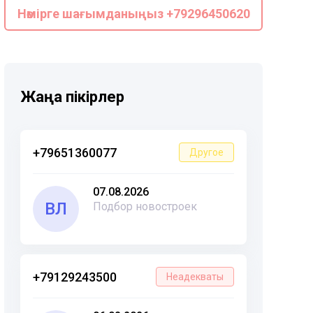
Нөмірге шағымданыңыз +79296450620
Жаңа пікірлер
+79651360077
Другое
07.08.2026
ВЛ
Подбор новостроек
+79129243500
Неадекваты