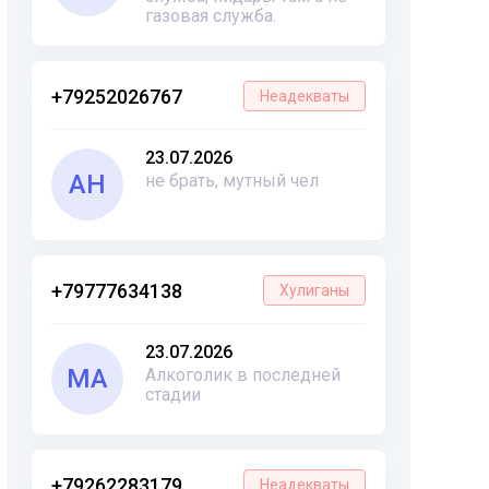
газовая служба.
+79252026767
Неадекваты
23.07.2026
АН
не брать, мутный чел
+79777634138
Хулиганы
23.07.2026
МА
Алкоголик в последней
стадии
+79262283179
Неадекваты