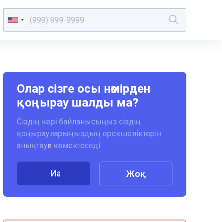
Олар сізге осы нөмірден
қоңырау шалды ма?
Сіздің кері байланысыңыз сіздің
қоңырауларыңыздың ерекшеліктерін
анықтауға көмектеседі.
Иә
Жоқ