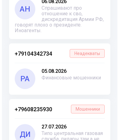
06.08.2026
АН
Спрашивают про
отношение к сво,
дискредитация Армии РФ,
говорят плохо о президенте.
Иноагенты.
+79104342734
Неадекваты
05.08.2026
РА
Финансовые мошенники
+79608235930
Мошенники
27.07.2026
ДИ
Типо центральная газовая
служба, пидары там а не