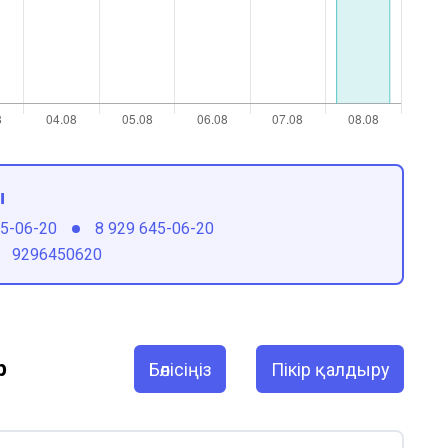
ы
45-06-20
8 929 645-06-20
9296450620
р
Бөлісіңіз
Пікір қалдыру