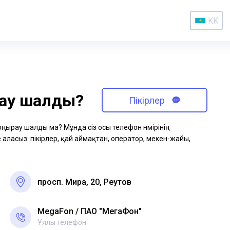
KK
рау шалды?
Пікірлер
қоңырау шалды ма? Мұнда сіз осы телефон нөмірінің
аласыз: пікірлер, қай аймақтан, оператор, мекен-жайы,
просп. Мира, 20, Реутов
MegaFon
ПАО "МегаФон"
Ұялы телефон