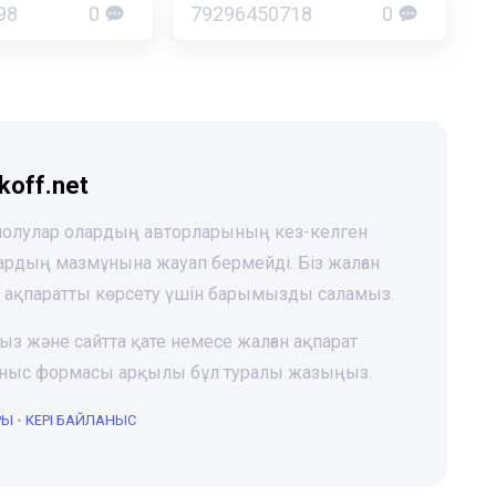
98
0
79296450718
0
koff.net
 шолулар олардың авторларының кез-келген
лардың мазмұнына жауап бермейді. Біз жалған
і ақпаратты көрсету үшін барымызды саламыз.
ңыз және сайтта қате немесе жалған ақпарат
йланыс формасы арқылы бұл туралы жазыңыз.
РЫ
•
КЕРІ БАЙЛАНЫС