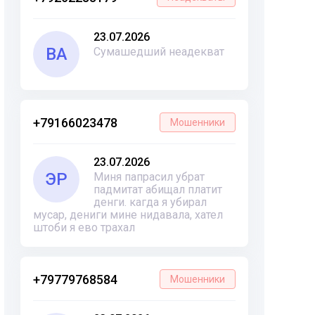
23.07.2026
ВА
Сумашедший неадекват
+79166023478
Мошенники
23.07.2026
ЭР
Миня папрасил убрат
падмитат абищал платит
денги. кагда я убирал
мусар, дениги мине нидавала, хател
штоби я ево трахал
+79779768584
Мошенники