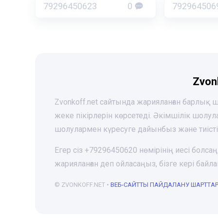
79296450623
0
792964506
Zvon
Zvonkoff.net сайтында жарияланған барлық
жеке пікірлерін көрсетеді. Әкімшілік шолу
шолулармен күресуге дайынбыз және тиіст
Егер сіз +79296450620 нөмірінің иесі болса
жарияланған деп ойласаңыз, бізге кері ба
© ZVONKOFF.NET •
ВЕБ-CАЙТТЫ ПАЙДАЛАНУ ШАРТТА