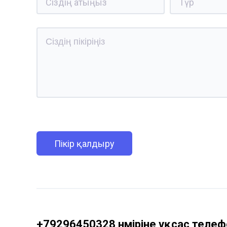
Пікір қалдыру
+79296450328 нөміріне ұқсас телефо