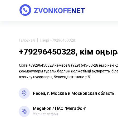
Галоўная
Нөмірі +79296450328
+79296450328, кім қоңы
Сізге +79296450328 немесе 8 (929) 645-03-28 нөмірінен 
қоңыраулары туралы барлық қолжетімді ақпаратты біле 
жазылу нұсқалары, белсенділігі және т.б.
Ресей, г. Москва и Московская область
MegaFon
ПАО "МегаФон"
Ұялы телефон