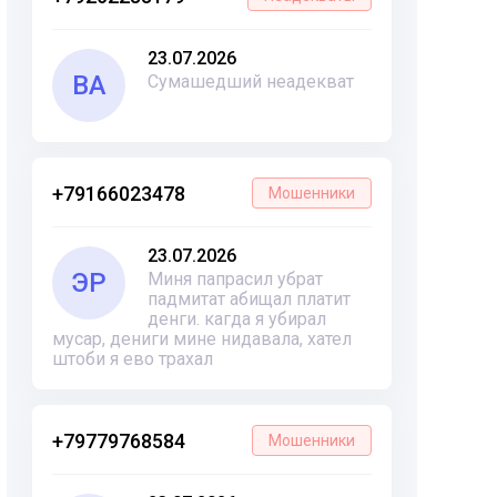
23.07.2026
ВА
Сумашедший неадекват
+79166023478
Мошенники
23.07.2026
ЭР
Миня папрасил убрат
падмитат абищал платит
денги. кагда я убирал
мусар, дениги мине нидавала, хател
штоби я ево трахал
+79779768584
Мошенники