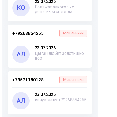
23.07.2026
КО
Бадяжат алкоголь с
дешёвым спиртом
+79268854265
Мошенники
23.07.2026
АЛ
Цыган любит золотишко
вор
+79521180128
Мошенники
23.07.2026
АЛ
кинул меня +79268854265