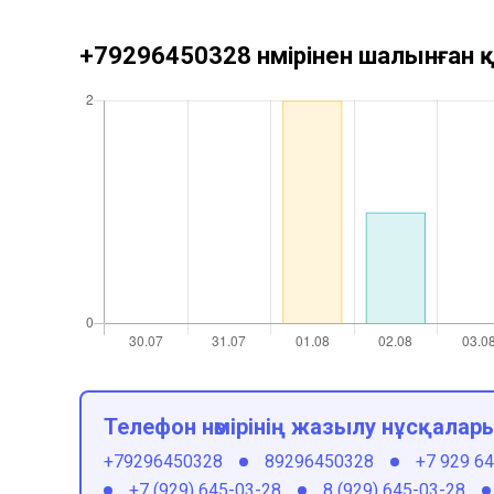
+79296450328 нөмірінен шалынған қ
Телефон нөмірінің жазылу нұсқалар
+79296450328
89296450328
+7 929 6
+7 (929) 645-03-28
8 (929) 645-03-28