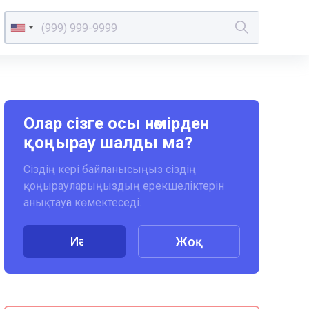
Олар сізге осы нөмірден
қоңырау шалды ма?
Сіздің кері байланысыңыз сіздің
қоңырауларыңыздың ерекшеліктерін
анықтауға көмектеседі.
Иә
Жоқ