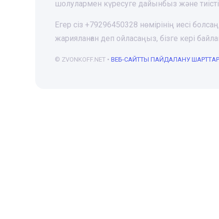
шолулармен күресуге дайынбыз және тиіст
Егер сіз +79296450328 нөмірінің иесі болса
жарияланған деп ойласаңыз, бізге кері ба
© ZVONKOFF.NET •
ВЕБ-CАЙТТЫ ПАЙДАЛАНУ ШАРТТА