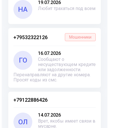
19.07.2026
НА
Любит трахаться под всем
+79532322126
Мошенники
16.07.2026
ГО
Сообщают о
несуществующем кредите
или задолженности.
Перенаправляют на другие номера.
Просят коды из смс.
+79122886426
14.07.2026
ОЛ
Врет, якобы имеет связи в
мусарне.