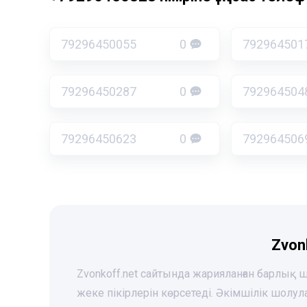
79296450055
0
792964501
79296450287
0
792964504
79296450623
0
792964506
Zvon
Zvonkoff.net сайтында жарияланған барлық
жеке пікірлерін көрсетеді. Әкімшілік шолу