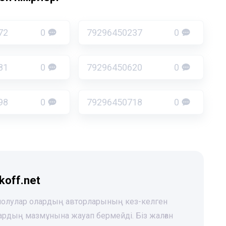
72
0
79296450237
0
81
0
79296450620
0
98
0
79296450718
0
koff.net
 шолулар олардың авторларының кез-келген
лардың мазмұнына жауап бермейді. Біз жалған