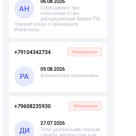
06.08.2026
АН
Спрашивают про
отношение к сво,
дискредитация Армии РФ,
говорят плохо о президенте.
Иноагенты.
+79104342734
Неадекваты
05.08.2026
РА
Финансовые мошенники
+79608235930
Мошенники
27.07.2026
ДИ
Типо центральная газовая
служба, пидары там а не