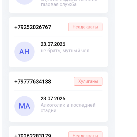
газовая служба.
+79252026767
Неадекваты
23.07.2026
АН
не брать, мутный чел
+79777634138
Хулиганы
23.07.2026
МА
Алкоголик в последней
стадии
+79262283179
Неадекваты