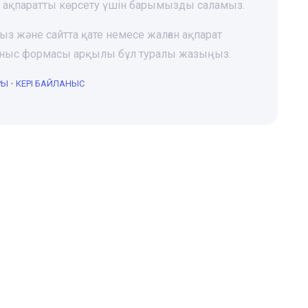
і ақпаратты көрсету үшін барымызды саламыз.
ңыз және сайтта қате немесе жалған ақпарат
йланыс формасы арқылы бұл туралы жазыңыз.
РЫ
•
КЕРІ БАЙЛАНЫС