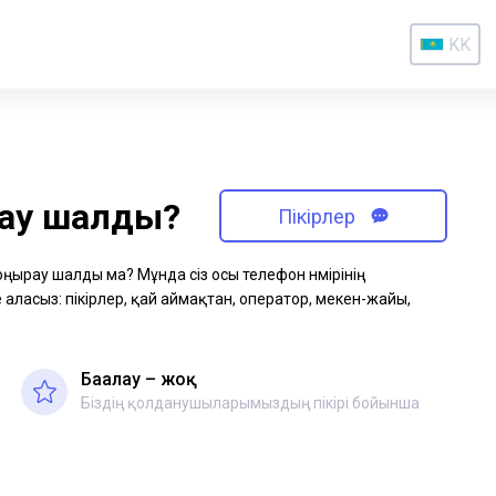
KK
рау шалды?
Пікірлер
қоңырау шалды ма? Мұнда сіз осы телефон нөмірінің
аласыз: пікірлер, қай аймақтан, оператор, мекен-жайы,
Бағалау – жоқ
Біздің қолданушыларымыздың пікірі бойынша