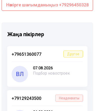
Нөмірге шағымданыңыз +79296450328
Жаңа пікірлер
+79651360077
Другое
07.08.2026
ВЛ
Подбор новостроек
+79129243500
Неадекваты