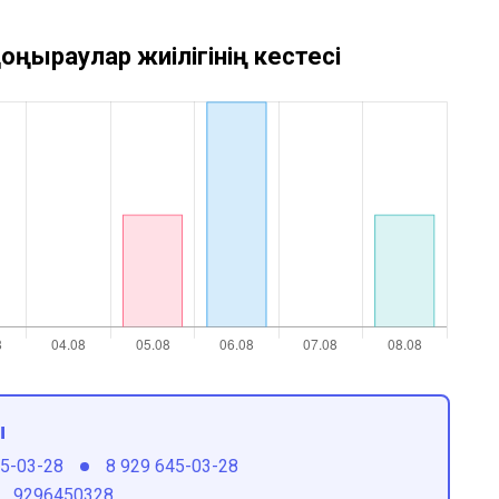
оңыраулар жиілігінің кестесі
ы
45-03-28
8 929 645-03-28
9296450328