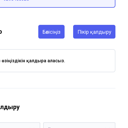
р
Бөлісіңіз
Пікір қалдыру
із өзіңіздікін қалдыра аласыз.
қалдыру