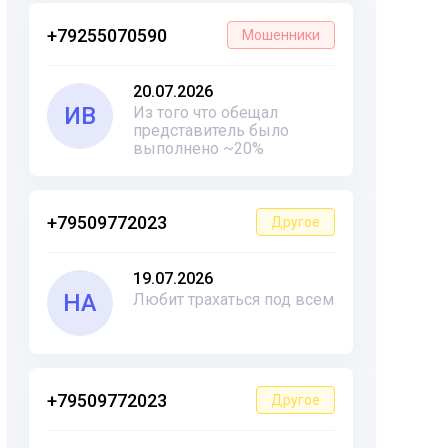
+79255070590
Мошенники
20.07.2026
ИВ
Из того что обещал
представитель было
выполнено ~20%
+79509772023
Другое
19.07.2026
НА
Любит трахаться под всем
+79509772023
Другое