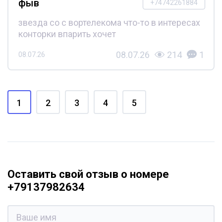
фыв
+74742261884
звезда со с вортелекома что-то в интересах
конторки впарить хочет
08.07.26
214
1
08.07.26
1
2
3
4
5
Оставить свой отзыв о номере
+79137982634