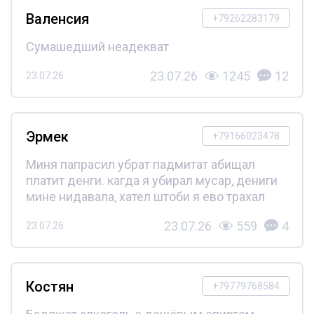
Валенсия
+79262283179
Сумашедший неадекват
23.07.26
1245
12
23.07.26
Эрмек
+79166023478
Миня папрасил убрат падмитат абищал
платит денги. кагда я убирал мусар, дениги
мине нидавала, хател штоби я ево трахал
23.07.26
559
4
23.07.26
Костян
+79779768584