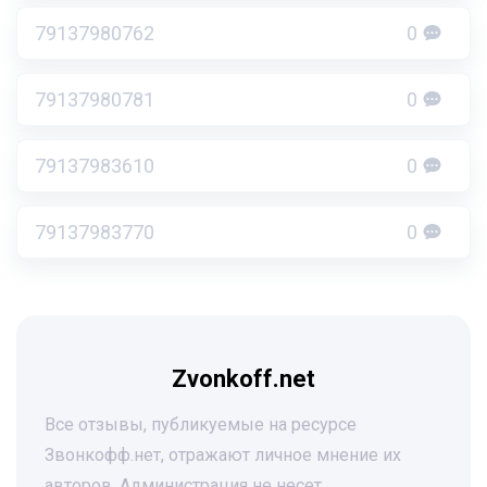
79137980762
0
79137980781
0
79137983610
0
79137983770
0
Zvonkoff.net
Все отзывы, публикуемые на ресурсе
Звонкофф.нет, отражают личное мнение их
авторов. Администрация не несет