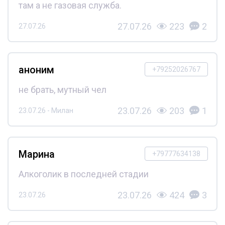
там а не газовая служба.
27.07.26
223
2
27.07.26
аноним
+79252026767
не брать, мутный чел
23.07.26
203
1
23.07.26 - Милан
Марина
+79777634138
Алкоголик в последней стадии
23.07.26
424
3
23.07.26