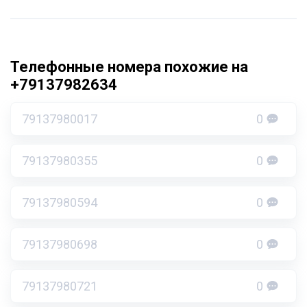
Телефонные номера похожие на
+79137982634
79137980017
0
79137980355
0
79137980594
0
79137980698
0
79137980721
0