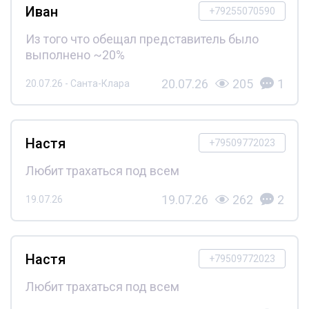
Иван
+79255070590
Из того что обещал представитель было
выполнено ~20%
20.07.26
205
1
20.07.26 - Санта-Клара
Настя
+79509772023
Любит трахаться под всем
19.07.26
262
2
19.07.26
Настя
+79509772023
Любит трахаться под всем