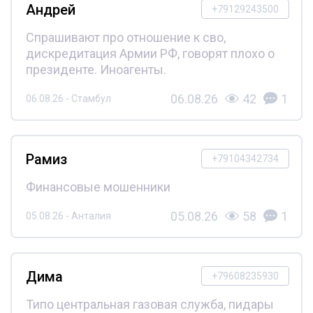
Андрей
+79129243500
Спрашивают про отношение к сво,
дискредитация Армии РФ, говорят плохо о
президенте. Иноагенты.
06.08.26
42
1
06.08.26 - Стамбул
Рамиз
+79104342734
Финансовые мошенники
05.08.26
58
1
05.08.26 - Анталия
Дима
+79608235930
Типо центральная газовая служба, пидары