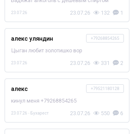
Бадяжат алкоголь с дешёвым спиртом
23.07.26
132
1
23.07.26
алекс уляндин
+79268854265
Цыган любит золотишко вор
23.07.26
331
2
23.07.26
алекс
+79521180128
кинул меня +79268854265
23.07.26
550
6
23.07.26 - Бухарест