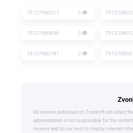
79137980017
0
791379803
79137980698
0
791379807
79137980781
0
791379836
Zvon
All reviews published on Zvonkoff.net reflect the
administration is not responsible for the conten
reviews and do our best to display relevant info