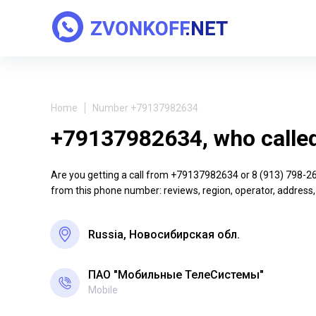
Home
Number +79137982634
+79137982634, who calle
Are you getting a call from +79137982634 or 8 (913) 798-26-3
from this phone number: reviews, region, operator, address,
Russia, Новосибирская обл.
ПАО "Мобильные ТелеСистемы"
Mobile