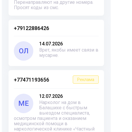
Перенаправляют на другие номера.
Просят коды из смс.
+79122886426
14.07.2026
ОЛ
Врет, якобы имеет связи в
мусарне.
+77471193656
Реклама
12.07.2026
ME
Нарколог на дом в
Балашихе с быстрым
выездом специалиста,
осмотром пациента и оказанием
медицинской помощи в
наркологической клинике «Частный