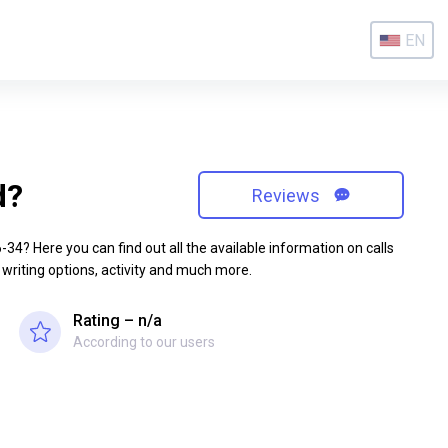
EN
d?
Reviews
4? Here you can find out all the available information on calls
 writing options, activity and much more.
Rating – n/a
According to our users