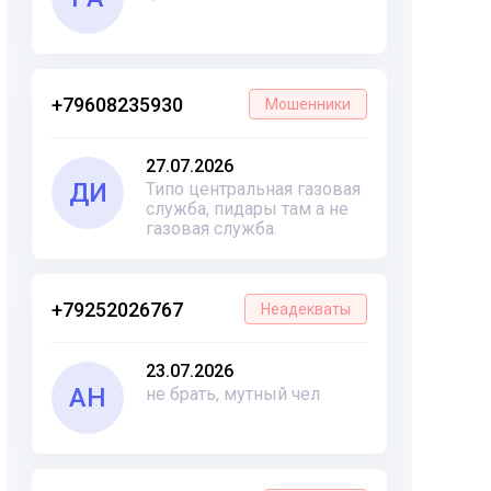
+79608235930
Мошенники
27.07.2026
ДИ
Типо центральная газовая
служба, пидары там а не
газовая служба.
+79252026767
Неадекваты
23.07.2026
АН
не брать, мутный чел