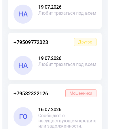
19.07.2026
НА
Любит трахаться под всем
+79509772023
Другое
19.07.2026
НА
Любит трахаться под всем
+79532322126
Мошенники
16.07.2026
ГО
Сообщают о
несуществующем кредите
или задолженности.