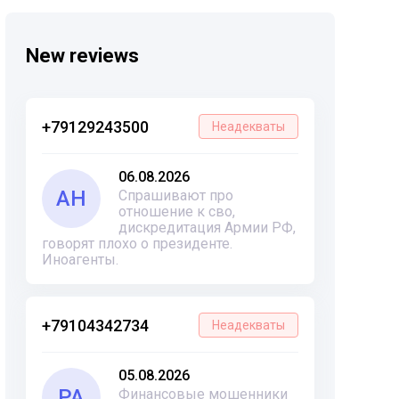
New reviews
+79129243500
Неадекваты
06.08.2026
АН
Спрашивают про
отношение к сво,
дискредитация Армии РФ,
говорят плохо о президенте.
Иноагенты.
+79104342734
Неадекваты
05.08.2026
РА
Финансовые мошенники