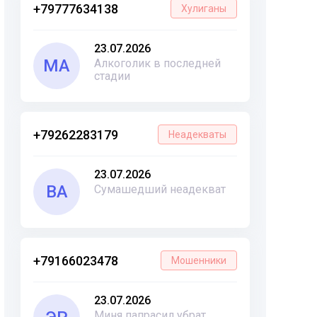
+79777634138
Хулиганы
23.07.2026
МА
Алкоголик в последней
стадии
+79262283179
Неадекваты
23.07.2026
ВА
Сумашедший неадекват
+79166023478
Мошенники
23.07.2026
Миня папрасил убрат