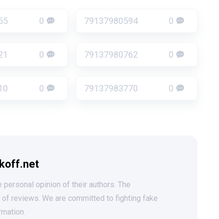
55
0
79137980594
0
21
0
79137980762
0
10
0
79137983770
0
koff.net
 personal opinion of their authors. The
t of reviews. We are committed to fighting fake
rmation.