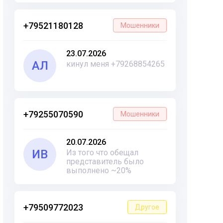
+79521180128
Мошенники
23.07.2026
АЛ
кинул меня +79268854265
+79255070590
Мошенники
20.07.2026
ИВ
Из того что обещал
представитель было
выполнено ~20%
+79509772023
Другое