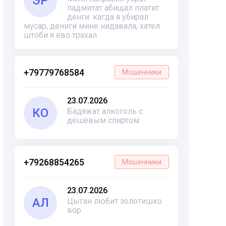
ЭР
падмитат абищал платит
денги. кагда я убирал
мусар, дениги мине нидавала, хател
штоби я ево трахал
+79779768584
Мошенники
23.07.2026
КО
Бадяжат алкоголь с
дешёвым спиртом
+79268854265
Мошенники
23.07.2026
АЛ
Цыган любит золотишко
вор