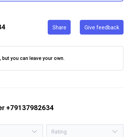
34
Share
Give feedback
, but you can leave your own.
ber +79137982634