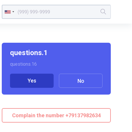
questions.1
questions.16
Yes
No
Complain the number +79137982634