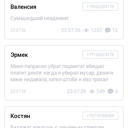
Валенсия
+79262283179
Сумашедший неадекват
23.07.26
1237
12
23.07.26
Эрмек
+79166023478
Миня папрасил убрат падмитат абищал
платит денги. кагда я убирал мусар, дениги
мине нидавала, хател штоби я ево трахал
23.07.26
549
4
23.07.26
Костян
+79779768584
Бадяжат алкоголь с дешёвым спиртом