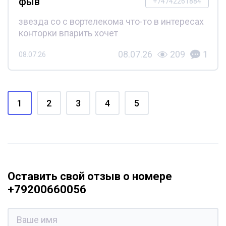
фыв
+74742261884
звезда со с вортелекома что-то в интересах
конторки впарить хочет
08.07.26
209
1
08.07.26
1
2
3
4
5
Оставить свой отзыв о номере
+79200660056