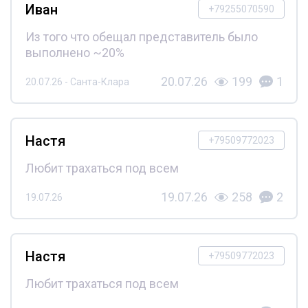
Иван
+79255070590
Из того что обещал представитель было
выполнено ~20%
20.07.26
199
1
20.07.26 - Санта-Клара
Настя
+79509772023
Любит трахаться под всем
19.07.26
258
2
19.07.26
Настя
+79509772023
Любит трахаться под всем