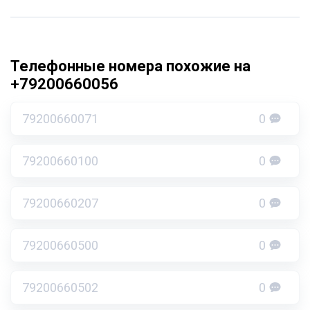
Телефонные номера похожие на
+79200660056
79200660071
0
79200660100
0
79200660207
0
79200660500
0
79200660502
0