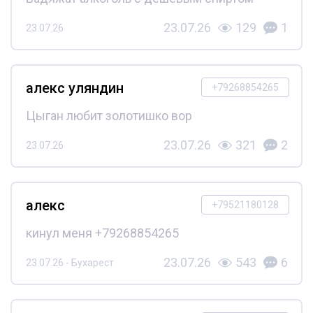
23.07.26
129
1
23.07.26
алекс уляндин
+79268854265
Цыган любит золотишко вор
23.07.26
321
2
23.07.26
алекс
+79521180128
кинул меня +79268854265
23.07.26
543
6
23.07.26 - Бухарест