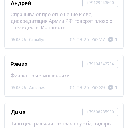
Андрей
+79129243500
Спрашивают про отношение к сво,
дискредитация Армии РФ, говорят плохо о
президенте. Иноагенты.
06.08.26
27
1
06.08.26 - Стамбул
Рамиз
+79104342734
Финансовые мошенники
05.08.26
39
1
05.08.26 - Анталия
Дима
+79608235930
Типо центральная газовая служба, пидары