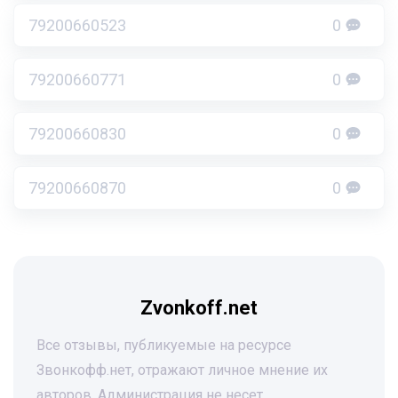
79200660523
0
79200660771
0
79200660830
0
79200660870
0
Zvonkoff.net
Все отзывы, публикуемые на ресурсе
Звонкофф.нет, отражают личное мнение их
авторов. Администрация не несет