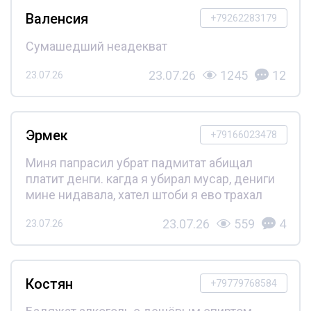
Валенсия
+79262283179
Сумашедший неадекват
23.07.26
1245
12
23.07.26
Эрмек
+79166023478
Миня папрасил убрат падмитат абищал
платит денги. кагда я убирал мусар, дениги
мине нидавала, хател штоби я ево трахал
23.07.26
559
4
23.07.26
Костян
+79779768584