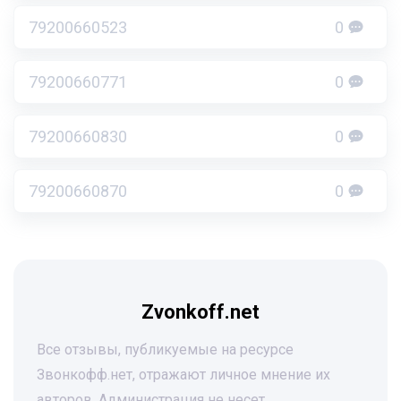
79200660523
0
79200660771
0
79200660830
0
79200660870
0
Zvonkoff.net
Все отзывы, публикуемые на ресурсе
Звонкофф.нет, отражают личное мнение их
авторов. Администрация не несет