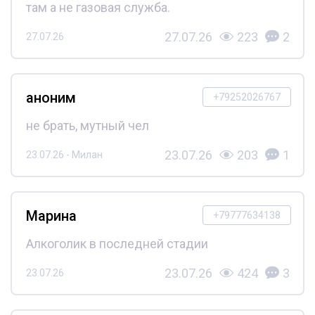
там а не газовая служба.
27.07.26
223
2
27.07.26
аноним
+79252026767
не брать, мутный чел
23.07.26
203
1
23.07.26 - Милан
Марина
+79777634138
Алкоголик в последней стадии
23.07.26
424
3
23.07.26