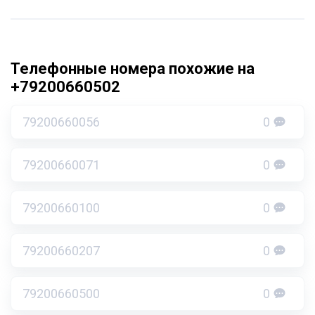
Телефонные номера похожие на
+79200660502
79200660056
0
79200660071
0
79200660100
0
79200660207
0
79200660500
0