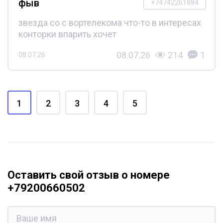
фыв
+74742261884
звезда со с вортелекома что-то в интересах
конторки впарить хочет
08.07.26
214
1
08.07.26
1
2
3
4
5
Оставить свой отзыв о номере
+79200660502