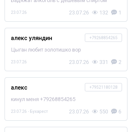
Бадяжат алкоголь с дешёвым спиртом
23.07.26
132
1
23.07.26
алекс уляндин
+79268854265
Цыган любит золотишко вор
23.07.26
331
2
23.07.26
алекс
+79521180128
кинул меня +79268854265
23.07.26
550
6
23.07.26 - Бухарест