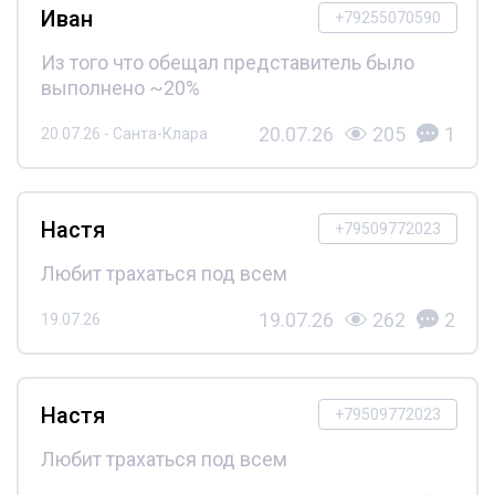
Иван
+79255070590
Из того что обещал представитель было
выполнено ~20%
20.07.26
205
1
20.07.26 - Санта-Клара
Настя
+79509772023
Любит трахаться под всем
19.07.26
262
2
19.07.26
Настя
+79509772023
Любит трахаться под всем