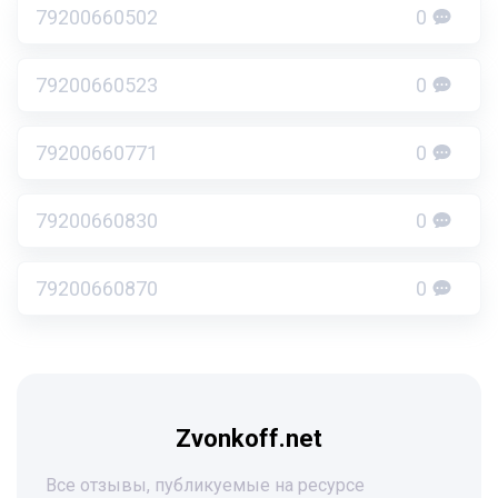
79200660502
0
79200660523
0
79200660771
0
79200660830
0
79200660870
0
Zvonkoff.net
Все отзывы, публикуемые на ресурсе