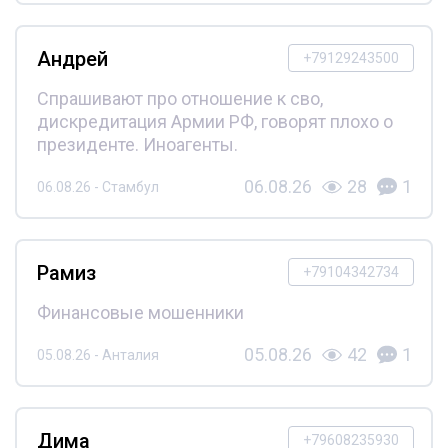
Андрей
+79129243500
Спрашивают про отношение к сво,
дискредитация Армии РФ, говорят плохо о
президенте. Иноагенты.
06.08.26
28
1
06.08.26 - Стамбул
Рамиз
+79104342734
Финансовые мошенники
05.08.26
42
1
05.08.26 - Анталия
Дима
+79608235930