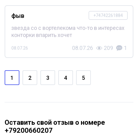
фыв
+74742261884
звезда со с вортелекома что-то в интересах
конторки впарить хочет
08.07.26
209
1
08.07.26
1
2
3
4
5
Оставить свой отзыв о номере
+79200660207