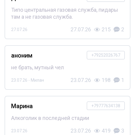
Типо центральная газовая служба, пидары
там а не газовая служба.
27.07.26
215
2
27.07.26
аноним
+79252026767
не брать, мутный чел
23.07.26
198
1
23.07.26 - Милан
Марина
+79777634138
Алкоголик в последней стадии
23.07.26
419
3
23.07.26