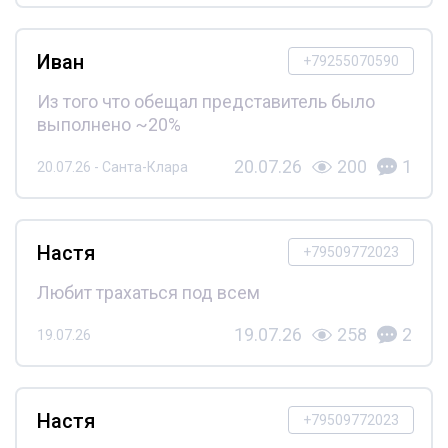
Иван
+79255070590
Из того что обещал представитель было
выполнено ~20%
20.07.26
200
1
20.07.26 - Санта-Клара
Настя
+79509772023
Любит трахаться под всем
19.07.26
258
2
19.07.26
Настя
+79509772023