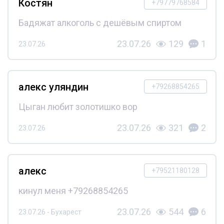
Костян
+79779768584
Бадяжат алкоголь с дешёвым спиртом
23.07.26
129
1
23.07.26
алекс уляндин
+79268854265
Цыган любит золотишко вор
23.07.26
321
2
23.07.26
алекс
+79521180128
кинул меня +79268854265
23.07.26
544
6
23.07.26 - Бухарест