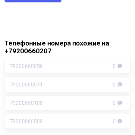
Телефонные номера похожие на
+79200660207
79200660056
0
79200660071
0
79200660100
0
79200660500
0