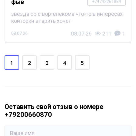
фыв
+74742261884
звезда со с вортелекома что-то в интересах
конторки впарить хочет
08.07.26
211
1
08.07.26
1
2
3
4
5
Оставить свой отзыв о номере
+79200660870