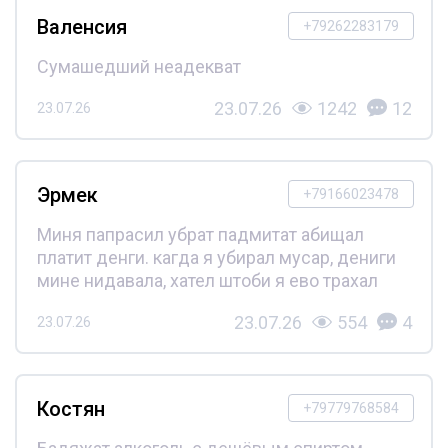
Валенсия
+79262283179
Сумашедший неадекват
23.07.26
1242
12
23.07.26
Эрмек
+79166023478
Миня папрасил убрат падмитат абищал
платит денги. кагда я убирал мусар, дениги
мине нидавала, хател штоби я ево трахал
23.07.26
554
4
23.07.26
Костян
+79779768584