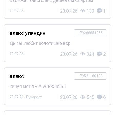
Бадяжат алкоголь с дешёвым спиртом
23.07.26
130
1
23.07.26
алекс уляндин
+79268854265
Цыган любит золотишко вор
23.07.26
324
2
23.07.26
алекс
+79521180128
кинул меня +79268854265
23.07.26
545
6
23.07.26 - Бухарест