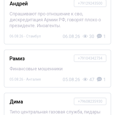
Андрей
+79129243500
Спрашивают про отношение к сво,
дискредитация Армии РФ, говорят плохо о
президенте. Иноагенты.
06.08.26
30
1
06.08.26 - Стамбул
Рамиз
+79104342734
Финансовые мошенники
05.08.26
47
1
05.08.26 - Анталия
Дима
+79608235930
Типо центральная газовая служба, пидары