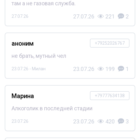
там а не газовая служба.
27.07.26
221
2
27.07.26
аноним
+79252026767
не брать, мутный чел
23.07.26
199
1
23.07.26 - Милан
Марина
+79777634138
Алкоголик в последней стадии
23.07.26
420
3
23.07.26