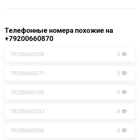
Телефонные номера похожие на
+79200660870
79200660056
0
79200660071
0
79200660100
0
79200660207
0
79200660500
0