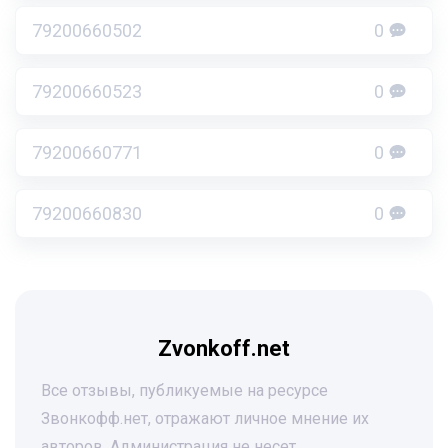
79200660502
0
79200660523
0
79200660771
0
79200660830
0
Zvonkoff.net
Все отзывы, публикуемые на ресурсе
Звонкофф.нет, отражают личное мнение их
авторов. Администрация не несет