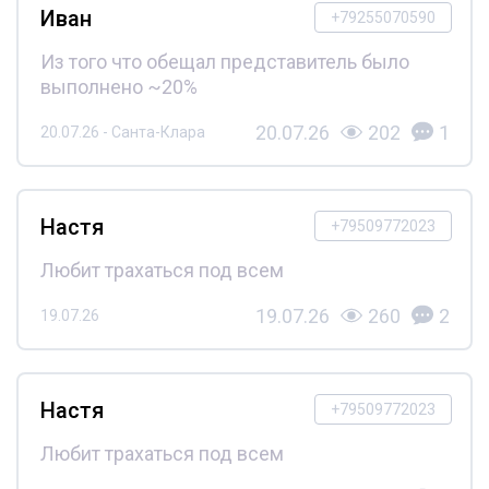
Иван
+79255070590
Из того что обещал представитель было
выполнено ~20%
20.07.26
202
1
20.07.26 - Санта-Клара
Настя
+79509772023
Любит трахаться под всем
19.07.26
260
2
19.07.26
Настя
+79509772023
Любит трахаться под всем