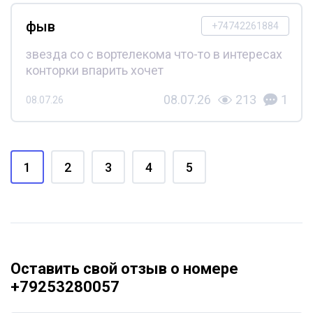
фыв
+74742261884
звезда со с вортелекома что-то в интересах
конторки впарить хочет
08.07.26
213
1
08.07.26
1
2
3
4
5
Оставить свой отзыв о номере
+79253280057