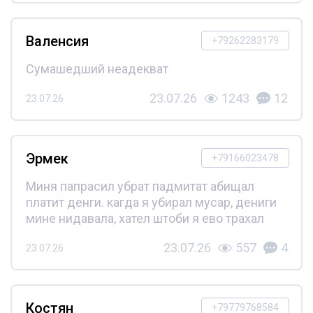
Валенсия
+79262283179
Сумашедший неадекват
23.07.26
1243
12
23.07.26
Эрмек
+79166023478
Миня папрасил убрат падмитат абищал
платит денги. кагда я убирал мусар, дениги
мине нидавала, хател штоби я ево трахал
23.07.26
557
4
23.07.26
Костян
+79779768584