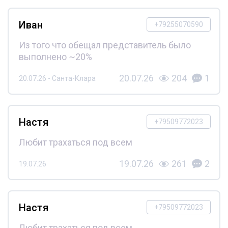
Иван
+79255070590
Из того что обещал представитель было
выполнено ~20%
20.07.26
204
1
20.07.26 - Санта-Клара
Настя
+79509772023
Любит трахаться под всем
19.07.26
261
2
19.07.26
Настя
+79509772023
Любит трахаться под всем