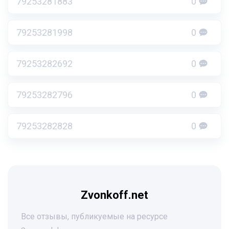
79253281883
0
79253281998
0
79253282692
0
79253282796
0
79253282828
0
Zvonkoff.net
Все отзывы, публикуемые на ресурсе