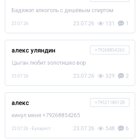
Бадяжат алкоголь с дешёвым спиртом
23.07.26
131
1
23.07.26
алекс уляндин
+79268854265
Цыган любит золотишко вор
23.07.26
329
2
23.07.26
алекс
+79521180128
кинул меня +79268854265
23.07.26
548
6
23.07.26 - Бухарест