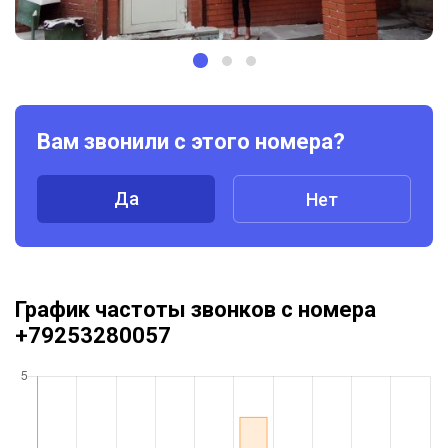
Вам звонили с этого номера?
Да
Нет
График частоты звонков с номера
+79253280057