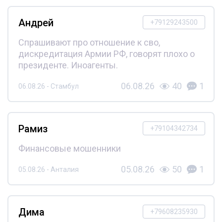
Андрей
+79129243500
Спрашивают про отношение к сво,
дискредитация Армии РФ, говорят плохо о
президенте. Иноагенты.
06.08.26
40
1
06.08.26 - Стамбул
Рамиз
+79104342734
Финансовые мошенники
05.08.26
50
1
05.08.26 - Анталия
Дима
+79608235930