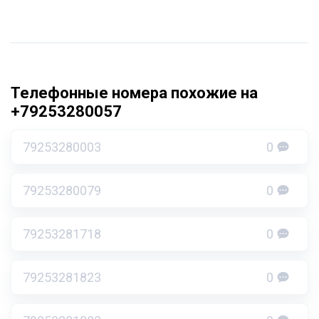
Телефонные номера похожие на
+79253280057
79253280003
0
79253280079
0
79253281718
0
79253281823
0