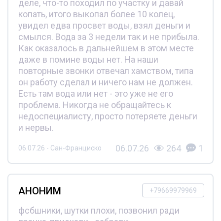
деле, что-то походил по участку и давай
копать, итого выкопал более 10 колец,
увидел едва просвет воды, взял деньги и
смылся. Вода за 3 недели так и не прибыла.
Как оказалось в дальнейшем в этом месте
даже в помине воды нет. На наши
повторные звонки отвечал хамством, типа
он работу сделал и ничего нам не должен.
Есть там вода или нет - это уже не его
проблема. Никогда не обращайтесь к
недоспециалисту, просто потеряете деньги
и нервы.
06.07.26
264
1
06.07.26 - Сан-Франциско
АНОНИМ
+79669979969
фсбшники, шутки плохи, позвонил ради