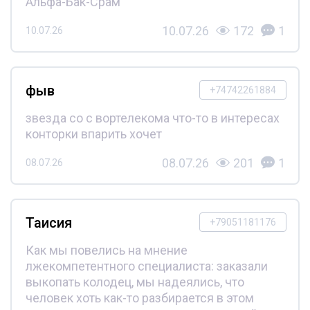
Альфа-Бак-Срам
10.07.26
172
1
10.07.26
фыв
+74742261884
звезда со с вортелекома что-то в интересах
конторки впарить хочет
08.07.26
201
1
08.07.26
Таисия
+79051181176
Как мы повелись на мнение
лжекомпетентного специалиста: заказали
выкопать колодец, мы надеялись, что
человек хоть как-то разбирается в этом