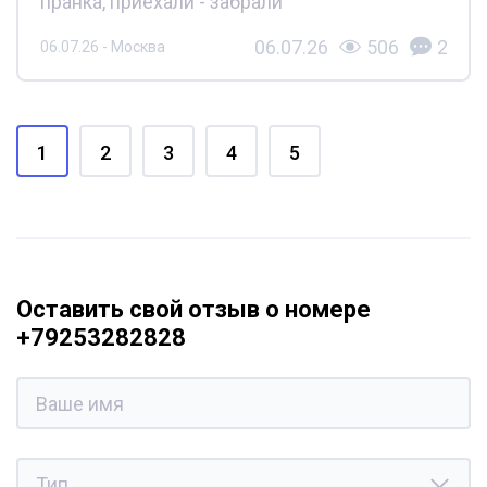
пранка, приехали - забрали
06.07.26
506
2
06.07.26 - Москва
1
2
3
4
5
Оставить свой отзыв о номере
+79253282828