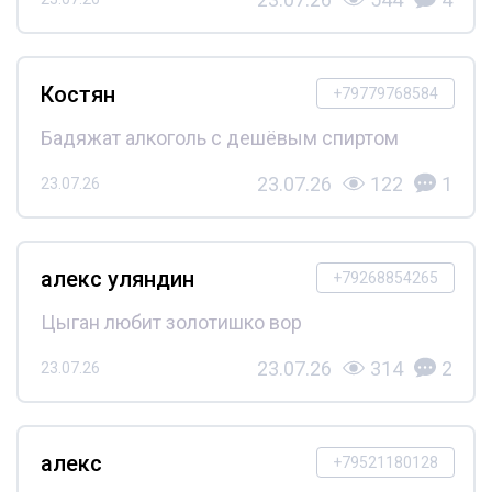
Костян
+79779768584
Бадяжат алкоголь с дешёвым спиртом
23.07.26
122
1
23.07.26
алекс уляндин
+79268854265
Цыган любит золотишко вор
23.07.26
314
2
23.07.26
алекс
+79521180128