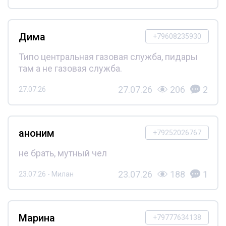
Дима
+79608235930
Типо центральная газовая служба, пидары
там а не газовая служба.
27.07.26
206
2
27.07.26
аноним
+79252026767
не брать, мутный чел
23.07.26
188
1
23.07.26 - Милан
Марина
+79777634138