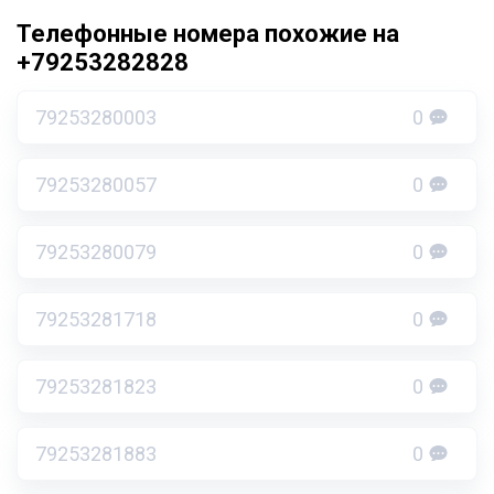
Телефонные номера похожие на
+79253282828
79253280003
0
79253280057
0
79253280079
0
79253281718
0
79253281823
0
79253281883
0