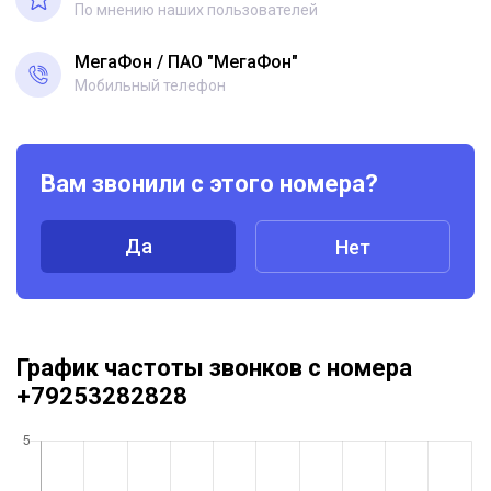
По мнению наших пользователей
МегаФон
ПАО "МегаФон"
Мобильный телефон
Вам звонили с этого номера?
Да
Нет
График частоты звонков с номера
+79253282828