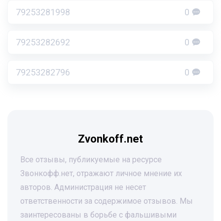
79253281998
0
79253282692
0
79253282796
0
Zvonkoff.net
Все отзывы, публикуемые на ресурсе
Звонкофф.нет, отражают личное мнение их
авторов. Администрация не несет
ответственности за содержимое отзывов. Мы
заинтересованы в борьбе с фальшивыми