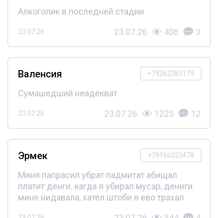
Алкоголик в последней стадии
23.07.26
406
3
23.07.26
Валенсия
+79262283179
Сумашедший неадекват
23.07.26
1225
12
23.07.26
Эрмек
+79166023478
Миня папрасил убрат падмитат абищал
платит денги. кагда я убирал мусар, дениги
мине нидавала, хател штоби я ево трахал
23.07.26
544
4
23.07.26