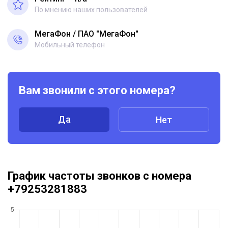
По мнению наших пользователей
МегаФон
ПАО "МегаФон"
Мобильный телефон
Вам звонили с этого номера?
Да
Нет
График частоты звонков с номера
+79253281883