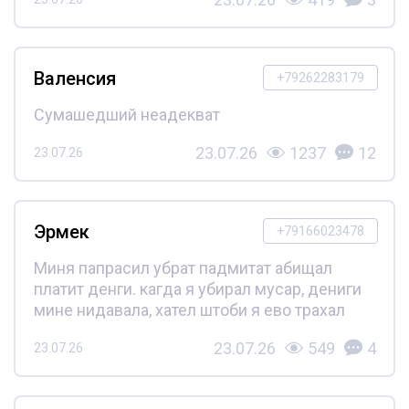
Валенсия
+79262283179
Сумашедший неадекват
23.07.26
1237
12
23.07.26
Эрмек
+79166023478
Миня папрасил убрат падмитат абищал
платит денги. кагда я убирал мусар, дениги
мине нидавала, хател штоби я ево трахал
23.07.26
549
4
23.07.26