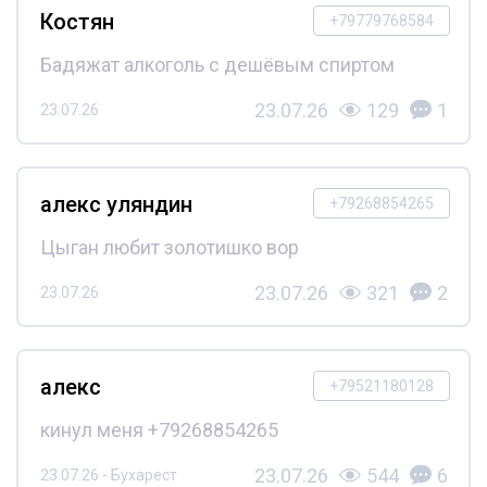
Костян
+79779768584
Бадяжат алкоголь с дешёвым спиртом
23.07.26
129
1
23.07.26
алекс уляндин
+79268854265
Цыган любит золотишко вор
23.07.26
321
2
23.07.26
алекс
+79521180128
кинул меня +79268854265
23.07.26
544
6
23.07.26 - Бухарест