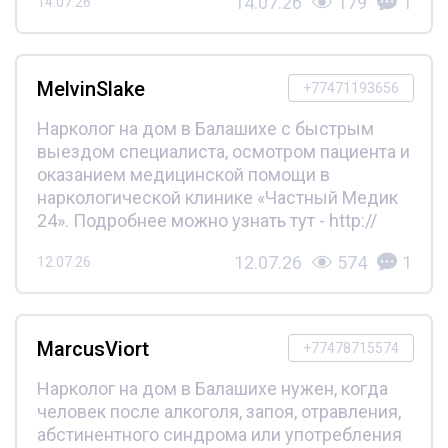
14.07.26
179
1
14.07.26
MelvinSlake
+77471193656
Нарколог на дом в Балашихе с быстрым
выездом специалиста, осмотром пациента и
оказанием медицинской помощи в
наркологической клинике «Частный Медик
24». Подробнее можно узнать тут - http://
12.07.26
574
1
12.07.26
MarcusViort
+77478715574
Нарколог на дом в Балашихе нужен, когда
человек после алкоголя, запоя, отравления,
абстинентного синдрома или употребления