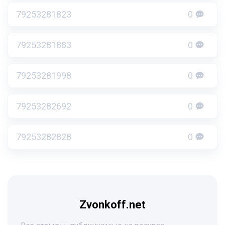
79253281823
0
79253281883
0
79253281998
0
79253282692
0
79253282828
0
Zvonkoff.net