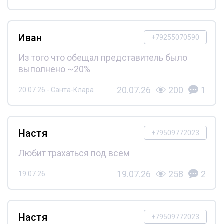
Иван
+79255070590
Из того что обещал представитель было
выполнено ~20%
20.07.26
200
1
20.07.26 - Санта-Клара
Настя
+79509772023
Любит трахаться под всем
19.07.26
258
2
19.07.26
Настя
+79509772023