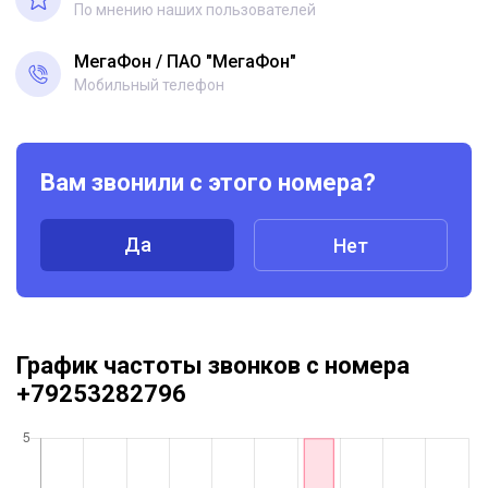
По мнению наших пользователей
МегаФон
ПАО "МегаФон"
Мобильный телефон
Вам звонили с этого номера?
Да
Нет
График частоты звонков с номера
+79253282796