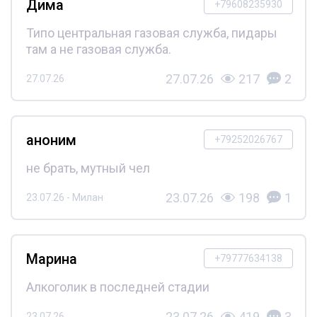
Дима
+79608235930
Типо центральная газовая служба, пидары
там а не газовая служба.
27.07.26
217
2
27.07.26
аноним
+79252026767
не брать, мутный чел
23.07.26
198
1
23.07.26 - Милан
Марина
+79777634138
Алкоголик в последней стадии
23.07.26
419
3
23.07.26