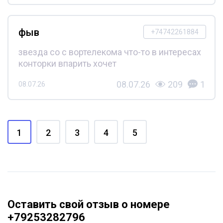
фыв
+74742261884
звезда со с вортелекома что-то в интересах
конторки впарить хочет
08.07.26
209
1
08.07.26
1
2
3
4
5
Оставить свой отзыв о номере
+79253282796