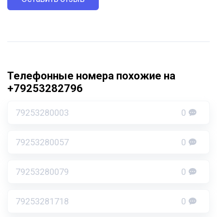
Телефонные номера похожие на
+79253282796
79253280003
0
79253280057
0
79253280079
0
79253281718
0