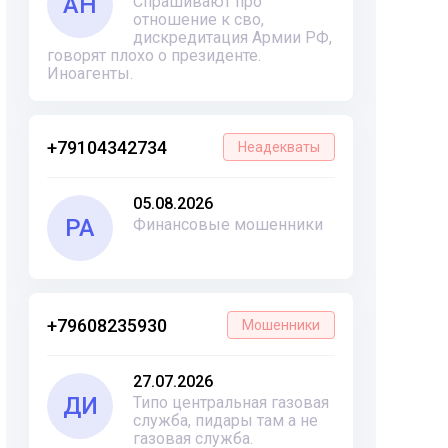
АН
Спрашивают про
отношение к сво,
дискредитация Армии РФ,
говорят плохо о президенте.
Иноагенты.
+79104342734
Неадекваты
05.08.2026
РА
Финансовые мошенники
+79608235930
Мошенники
27.07.2026
ДИ
Типо центральная газовая
служба, пидары там а не
газовая служба.