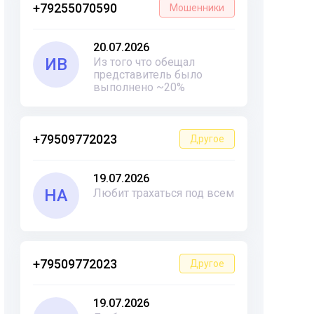
+79255070590
Мошенники
20.07.2026
ИВ
Из того что обещал
представитель было
выполнено ~20%
+79509772023
Другое
19.07.2026
НА
Любит трахаться под всем
+79509772023
Другое
19.07.2026