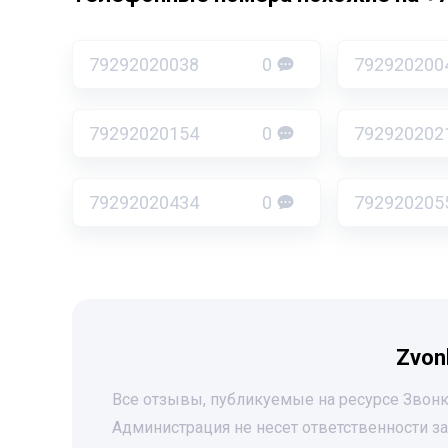
79292020038
0
792920200
79292020154
0
792920202
79292020434
0
792920205
Zvon
Все отзывы, публикуемые на ресурсе Звонк
Администрация не несет ответственности 