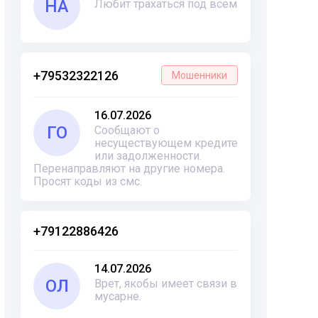
НА
Любит трахаться под всем
+79532322126
Мошенники
16.07.2026
ГО
Сообщают о
несуществующем кредите
или задолженности.
Перенаправляют на другие номера.
Просят коды из смс.
+79122886426
14.07.2026
ОЛ
Врет, якобы имеет связи в
мусарне.