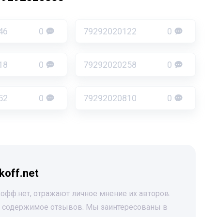
46
0
79292020122
0
18
0
79292020258
0
52
0
79292020810
0
koff.net
офф.нет, отражают личное мнение их авторов.
за содержимое отзывов. Мы заинтересованы в