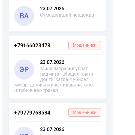
23.07.2026
ВА
Сумашедший неадекват
+79166023478
Мошенники
23.07.2026
ЭР
Миня папрасил убрат
падмитат абищал платит
денги. кагда я убирал
мусар, дениги мине нидавала, хател
штоби я ево трахал
+79779768584
Мошенники
23.07.2026