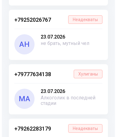
+79252026767
Неадекваты
23.07.2026
АН
не брать, мутный чел
+79777634138
Хулиганы
23.07.2026
МА
Алкоголик в последней
стадии
+79262283179
Неадекваты