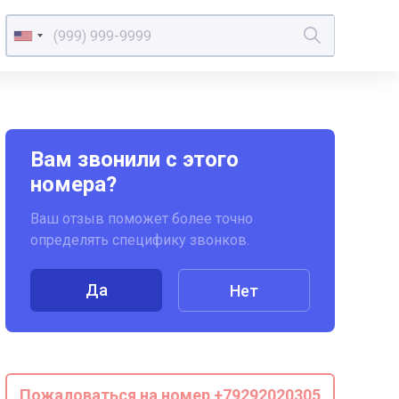
Вам звонили с этого
номера?
Ваш отзыв поможет более точно
определять специфику звонков.
Да
Нет
Пожаловаться на номер +79292020305