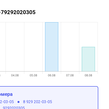
 +79292020305
омера
02-03-05
8 929 202-03-05
9292020305