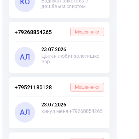
КО
Бадяжат алкоголь с
дешёвым спиртом
+79268854265
Мошенники
23.07.2026
АЛ
Цыган любит золотишко
вор
+79521180128
Мошенники
23.07.2026
АЛ
кинул меня +79268854265