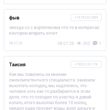
фыв
+74742261884
звезда со с вортелекома что-то в интересах
конторки впарить хочет
08.07.26
203
1
08.07.26
Таисия
+79051181176
Как мы повелись на мнение
лжекомпетентного специалиста: заказали
выкопать колодец, мы надеялись, что
человек хоть как-то разбирается в этом
деле, что-то походил по участку и давай
копать, итого выкопал более 10 колец,
увидел едва просвет воды, взял деньги и