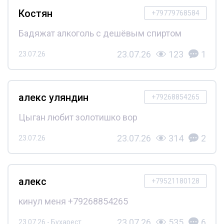
Костян
+79779768584
Бадяжат алкоголь с дешёвым спиртом
23.07.26
123
1
23.07.26
алекс уляндин
+79268854265
Цыган любит золотишко вор
23.07.26
314
2
23.07.26
алекс
+79521180128
кинул меня +79268854265
23.07.26
535
6
23.07.26 - Бухарест