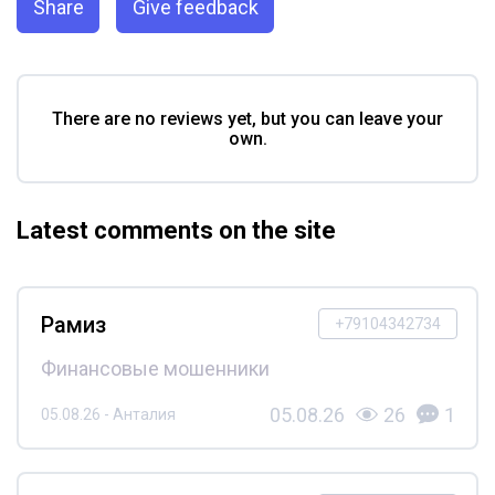
Share
Give feedback
There are no reviews yet, but you can leave your
own.
Latest comments on the site
Рамиз
+79104342734
Финансовые мошенники
05.08.26
26
1
05.08.26 - Анталия