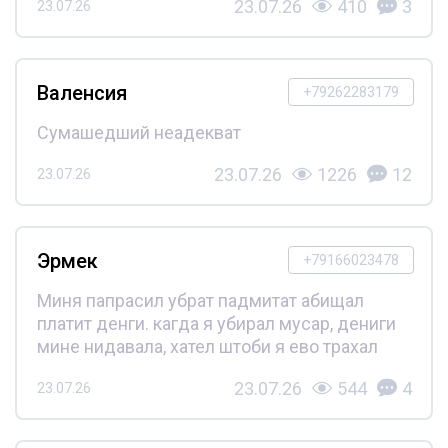
23.07.26
410
3
23.07.26
Валенсия
+79262283179
Сумашедший неадекват
23.07.26
1226
12
23.07.26
Эрмек
+79166023478
Миня папрасил убрат падмитат абищал
платит денги. кагда я убирал мусар, дениги
мине нидавала, хател штоби я ево трахал
23.07.26
544
4
23.07.26