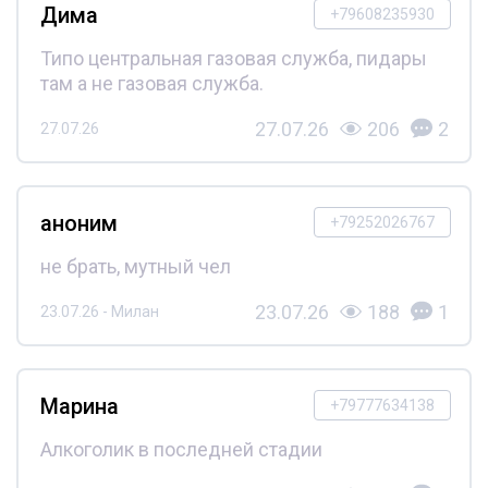
Дима
+79608235930
Типо центральная газовая служба, пидары
там а не газовая служба.
27.07.26
206
2
27.07.26
аноним
+79252026767
не брать, мутный чел
23.07.26
188
1
23.07.26 - Милан
Марина
+79777634138
Алкоголик в последней стадии