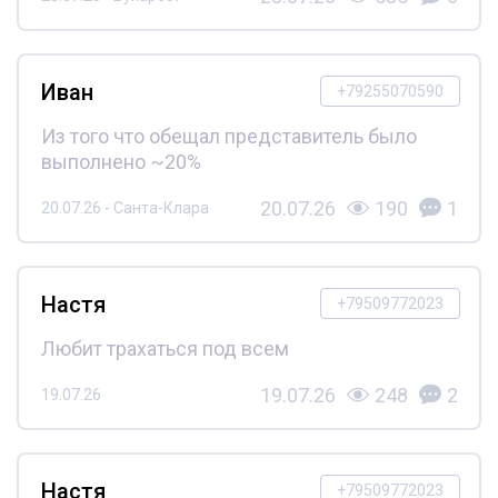
Иван
+79255070590
Из того что обещал представитель было
выполнено ~20%
20.07.26
190
1
20.07.26 - Санта-Клара
Настя
+79509772023
Любит трахаться под всем
19.07.26
248
2
19.07.26
Настя
+79509772023