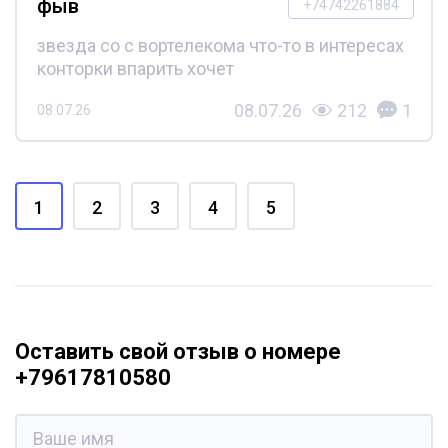
фыв
+74742261884
звезда со с вортелекома что-то в интересах
конторки впарить хочет
08.07.26
212
1
08.07.26
1
2
3
4
5
Оставить свой отзыв о номере
+79617810580