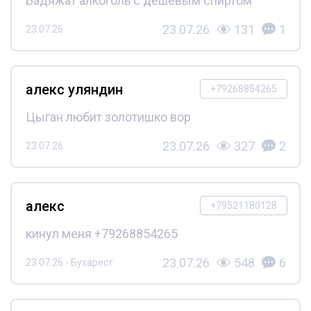
Бадяжат алкоголь с дешёвым спиртом
23.07.26
131
1
23.07.26
алекс уляндин
+79268854265
Цыган любит золотишко вор
23.07.26
327
2
23.07.26
алекс
+79521180128
кинул меня +79268854265
23.07.26
548
6
23.07.26 - Бухарест