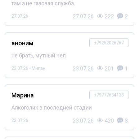
там а не газовая служба.
27.07.26
222
2
27.07.26
аноним
+79252026767
не брать, мутный чел
23.07.26
201
1
23.07.26 - Милан
Марина
+79777634138
Алкоголик в последней стадии
23.07.26
420
3
23.07.26