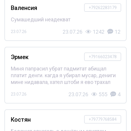
Валенсия
+79262283179
Сумашедший неадекват
23.07.26
1242
12
23.07.26
Эрмек
+79166023478
Миня папрасил убрат падмитат абищал
платит денги. кагда я убирал мусар, дениги
мине нидавала, хател штоби я ево трахал
23.07.26
555
4
23.07.26
Костян
+79779768584