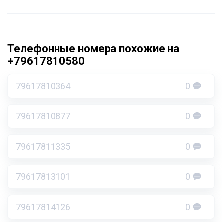
Телефонные номера похожие на
+79617810580
79617810364
0
79617810877
0
79617811335
0
79617813101
0
79617814126
0