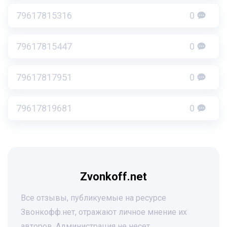
79617815316
0
79617815447
0
79617817951
0
79617819681
0
Zvonkoff.net
Все отзывы, публикуемые на ресурсе
Звонкофф.нет, отражают личное мнение их
авторов. Администрация не несет