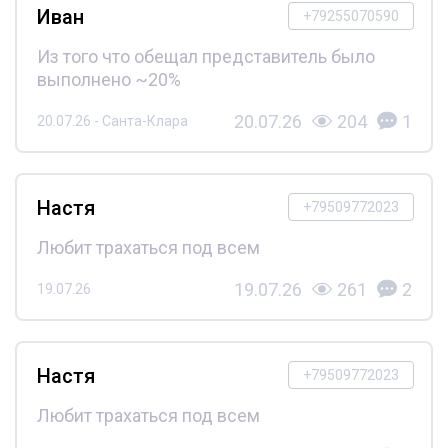
Иван
+79255070590
Из того что обещал представитель было
выполнено ~20%
20.07.26
204
1
20.07.26 - Санта-Клара
Настя
+79509772023
Любит трахаться под всем
19.07.26
261
2
19.07.26
Настя
+79509772023
Любит трахаться под всем