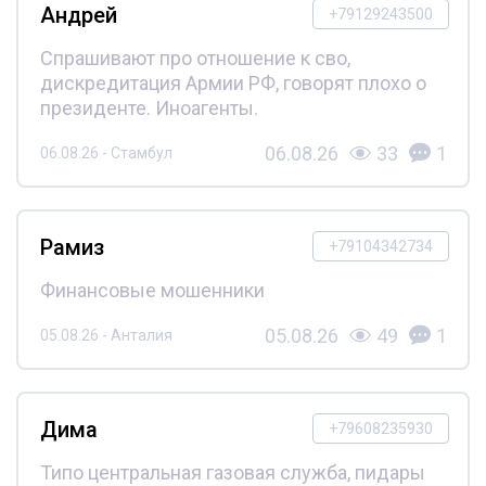
Андрей
+79129243500
Спрашивают про отношение к сво,
дискредитация Армии РФ, говорят плохо о
президенте. Иноагенты.
06.08.26
33
1
06.08.26 - Стамбул
Рамиз
+79104342734
Финансовые мошенники
05.08.26
49
1
05.08.26 - Анталия
Дима
+79608235930
Типо центральная газовая служба, пидары