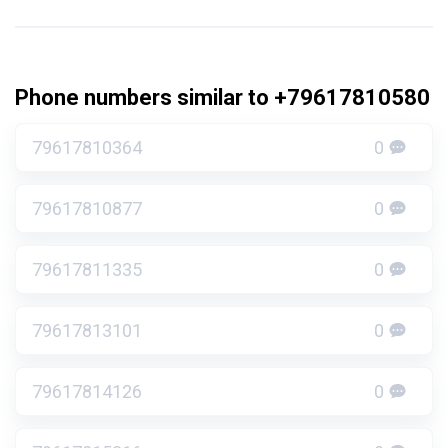
Phone numbers similar to +79617810580
79617810364
0
79617810877
0
79617811335
0
79617813101
0
79617814126
0