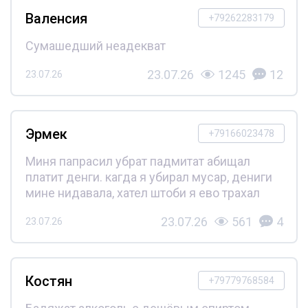
Валенсия
+79262283179
Сумашедший неадекват
23.07.26
1245
12
23.07.26
Эрмек
+79166023478
Миня папрасил убрат падмитат абищал
платит денги. кагда я убирал мусар, дениги
мине нидавала, хател штоби я ево трахал
23.07.26
561
4
23.07.26
Костян
+79779768584