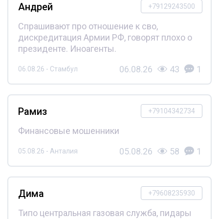
Андрей
+79129243500
Спрашивают про отношение к сво,
дискредитация Армии РФ, говорят плохо о
президенте. Иноагенты.
06.08.26
43
1
06.08.26 - Стамбул
Рамиз
+79104342734
Финансовые мошенники
05.08.26
58
1
05.08.26 - Анталия
Дима
+79608235930
Типо центральная газовая служба, пидары