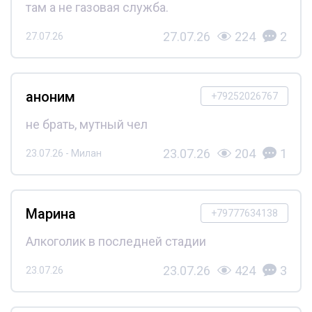
там а не газовая служба.
27.07.26
224
2
27.07.26
аноним
+79252026767
не брать, мутный чел
23.07.26
204
1
23.07.26 - Милан
Марина
+79777634138
Алкоголик в последней стадии
23.07.26
424
3
23.07.26