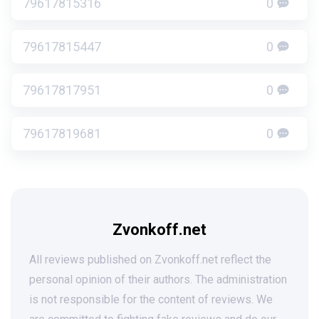
79617815316
0
79617815447
0
79617817951
0
79617819681
0
Zvonkoff.net
All reviews published on Zvonkoff.net reflect the
personal opinion of their authors. The administration
is not responsible for the content of reviews. We