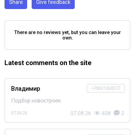
Share
Give feedback
There are no reviews yet, but you can leave your
own.
Latest comments on the site
Владимир
+79651360077
Подбор новостроек
07.08.26
438
2
07.08.26