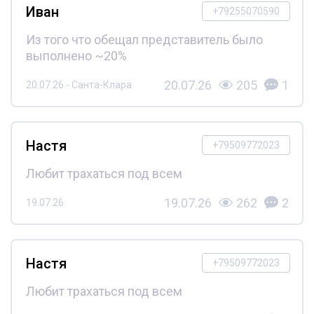
Иван
+79255070590
Из того что обещал представитель было
выполнено ~20%
20.07.26
205
1
20.07.26 - Санта-Клара
Настя
+79509772023
Любит трахаться под всем
19.07.26
262
2
19.07.26
Настя
+79509772023
Любит трахаться под всем