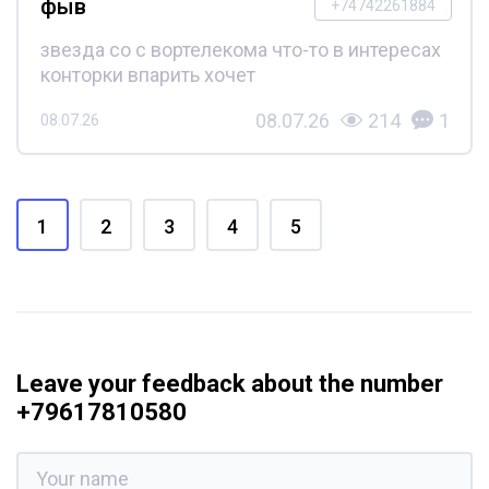
фыв
+74742261884
звезда со с вортелекома что-то в интересах
конторки впарить хочет
08.07.26
214
1
08.07.26
1
2
3
4
5
Leave your feedback about the number
+79617810580