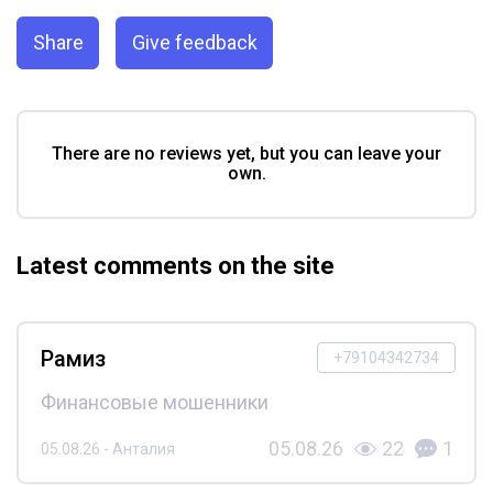
Share
Give feedback
There are no reviews yet, but you can leave your
own.
Latest comments on the site
Рамиз
+79104342734
Финансовые мошенники
05.08.26
22
1
05.08.26 - Анталия