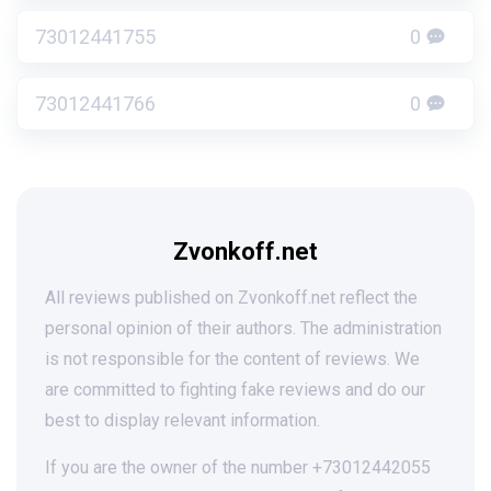
73012441755
0
73012441766
0
Zvonkoff.net
All reviews published on Zvonkoff.net reflect the
personal opinion of their authors. The administration
is not responsible for the content of reviews. We
are committed to fighting fake reviews and do our
best to display relevant information.
If you are the owner of the number +73012442055