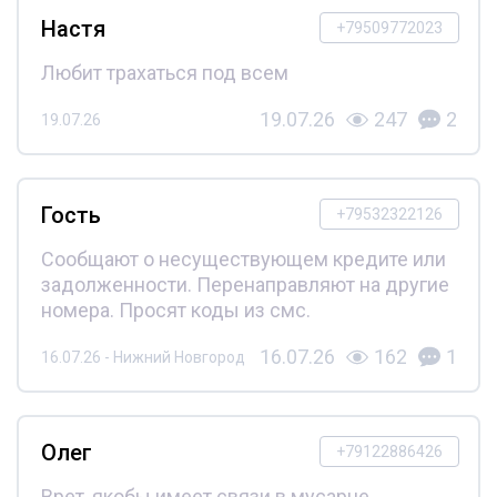
Настя
+79509772023
Любит трахаться под всем
19.07.26
247
2
19.07.26
Гость
+79532322126
Сообщают о несуществующем кредите или
задолженности. Перенаправляют на другие
номера. Просят коды из смс.
16.07.26
162
1
16.07.26 - Нижний Новгород
Олег
+79122886426
Врет, якобы имеет связи в мусарне.