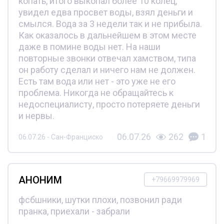
копать, итого выкопал более 10 колец,
увидел едва просвет воды, взял деньги и
смылся. Вода за 3 недели так и не прибыла.
Как оказалось в дальнейшем в этом месте
даже в помине воды нет. На наши
повторные звонки отвечал хамством, типа
он работу сделал и ничего нам не должен.
Есть там вода или нет - это уже не его
проблема. Никогда не обращайтесь к
недоспециалисту, просто потеряете деньги
и нервы.
06.07.26
262
1
06.07.26 - Сан-Франциско
АНОНИМ
+79669979969
фсбшники, шутки плохи, позвонил ради
пранка, приехали - забрали