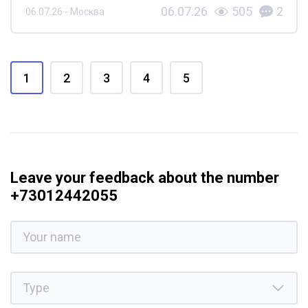
06.07.26
505
2
06.07.26 - Москва
1
2
3
4
5
Leave your feedback about the number
+73012442055