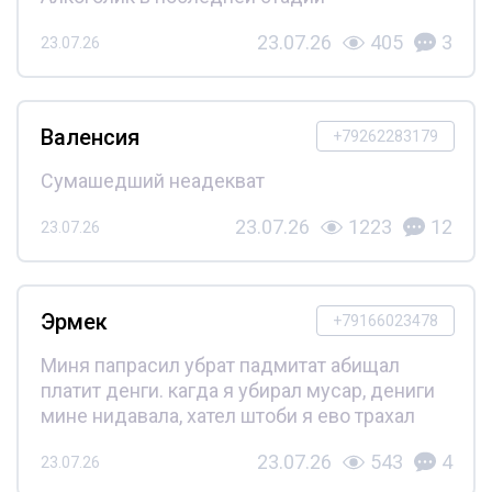
23.07.26
405
3
23.07.26
Валенсия
+79262283179
Сумашедший неадекват
23.07.26
1223
12
23.07.26
Эрмек
+79166023478
Миня папрасил убрат падмитат абищал
платит денги. кагда я убирал мусар, дениги
мине нидавала, хател штоби я ево трахал
23.07.26
543
4
23.07.26