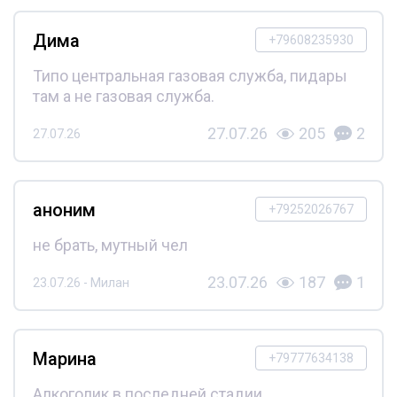
Дима
+79608235930
Типо центральная газовая служба, пидары
там а не газовая служба.
27.07.26
205
2
27.07.26
аноним
+79252026767
не брать, мутный чел
23.07.26
187
1
23.07.26 - Милан
Марина
+79777634138
Алкоголик в последней стадии