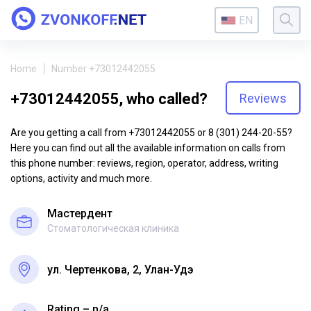
EN
Home
Number +73012442055
+73012442055, who called?
Reviews
Are you getting a call from +73012442055 or 8 (301) 244-20-55?
Here you can find out all the available information on calls from
this phone number: reviews, region, operator, address, writing
options, activity and much more.
Мастердент
Стоматологическая клиника
ул. Чертенкова, 2, Улан-Удэ
Rating – n/a