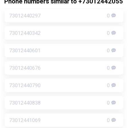
Phone numbers similar to +73012442055
73012440297
0
73012440342
0
73012440601
0
73012440676
0
73012440790
0
73012440838
0
73012441069
0