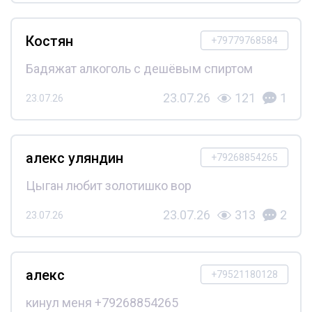
Костян
+79779768584
Бадяжат алкоголь с дешёвым спиртом
23.07.26
121
1
23.07.26
алекс уляндин
+79268854265
Цыган любит золотишко вор
23.07.26
313
2
23.07.26
алекс
+79521180128
кинул меня +79268854265