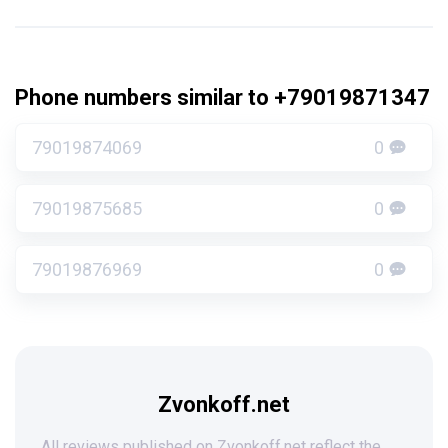
Phone numbers similar to +79019871347
79019874069
0
79019875685
0
79019876969
0
Zvonkoff.net
All reviews published on Zvonkoff.net reflect the