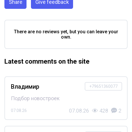
Share
Give feedback
There are no reviews yet, but you can leave your
own.
Latest comments on the site
Владимир
+79651360077
Подбор новостроек
07.08.26
428
2
07.08.26