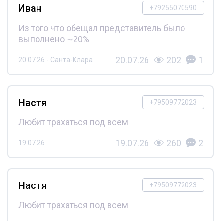
Иван
+79255070590
Из того что обещал представитель было
выполнено ~20%
20.07.26
202
1
20.07.26 - Санта-Клара
Настя
+79509772023
Любит трахаться под всем
19.07.26
260
2
19.07.26
Настя
+79509772023
Любит трахаться под всем