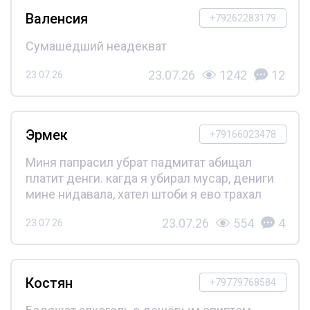
Валенсия
+79262283179
Сумашедший неадекват
23.07.26
1242
12
23.07.26
Эрмек
+79166023478
Миня папрасил убрат падмитат абищал
платит денги. кагда я убирал мусар, дениги
мине нидавала, хател штоби я ево трахал
23.07.26
554
4
23.07.26
Костян
+79779768584