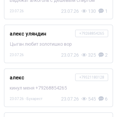
Бадяжат алкоголь с дешёвым спиртом
23.07.26
130
1
23.07.26
алекс уляндин
+79268854265
Цыган любит золотишко вор
23.07.26
325
2
23.07.26
алекс
+79521180128
кинул меня +79268854265
23.07.26
545
6
23.07.26 - Бухарест