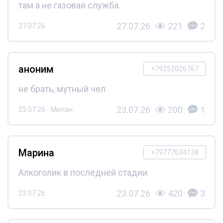
там а не газовая служба.
27.07.26
221
2
27.07.26
аноним
+79252026767
не брать, мутный чел
23.07.26
200
1
23.07.26 - Милан
Марина
+79777634138
Алкоголик в последней стадии
23.07.26
420
3
23.07.26