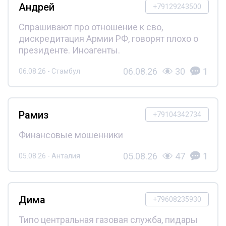
Андрей
+79129243500
Спрашивают про отношение к сво,
дискредитация Армии РФ, говорят плохо о
президенте. Иноагенты.
06.08.26
30
1
06.08.26 - Стамбул
Рамиз
+79104342734
Финансовые мошенники
05.08.26
47
1
05.08.26 - Анталия
Дима
+79608235930
Типо центральная газовая служба, пидары