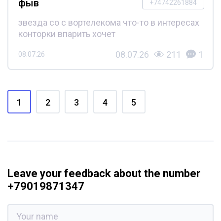
фыв
+74742261884
звезда со с вортелекома что-то в интересах
конторки впарить хочет
08.07.26
211
1
08.07.26
1
2
3
4
5
Leave your feedback about the number
+79019871347