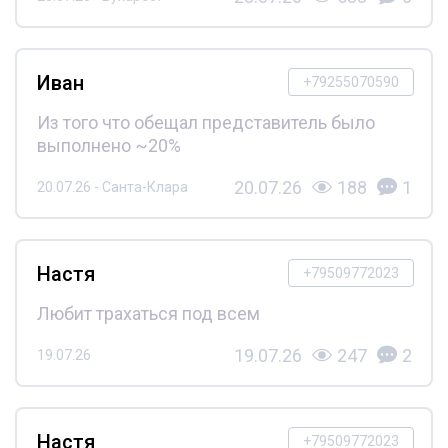
Иван
+79255070590
Из того что обещал представитель было
выполнено ~20%
20.07.26
188
1
20.07.26 - Санта-Клара
Настя
+79509772023
Любит трахаться под всем
19.07.26
247
2
19.07.26
Настя
+79509772023