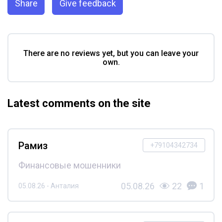
Share
Give feedback
There are no reviews yet, but you can leave your
own.
Latest comments on the site
Рамиз
+79104342734
Финансовые мошенники
05.08.26
22
1
05.08.26 - Анталия