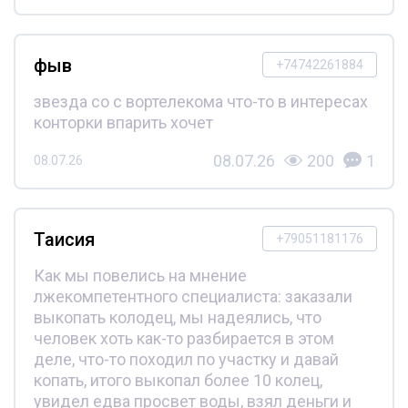
фыв
+74742261884
звезда со с вортелекома что-то в интересах
конторки впарить хочет
08.07.26
200
1
08.07.26
Таисия
+79051181176
Как мы повелись на мнение
лжекомпетентного специалиста: заказали
выкопать колодец, мы надеялись, что
человек хоть как-то разбирается в этом
деле, что-то походил по участку и давай
копать, итого выкопал более 10 колец,
увидел едва просвет воды, взял деньги и