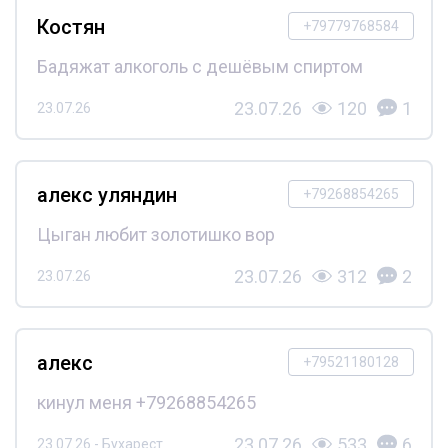
Костян
+79779768584
Бадяжат алкоголь с дешёвым спиртом
23.07.26
120
1
23.07.26
алекс уляндин
+79268854265
Цыган любит золотишко вор
23.07.26
312
2
23.07.26
алекс
+79521180128
кинул меня +79268854265
23.07.26
533
6
23.07.26 - Бухарест