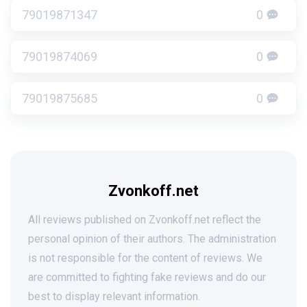
79019871347
0
79019874069
0
79019875685
0
Zvonkoff.net
All reviews published on Zvonkoff.net reflect the
personal opinion of their authors. The administration
is not responsible for the content of reviews. We
are committed to fighting fake reviews and do our
best to display relevant information.