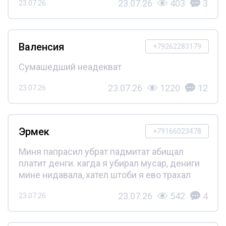
23.07.26
403
3
23.07.26
Валенсия
+79262283179
Сумашедший неадекват
23.07.26
1220
12
23.07.26
Эрмек
+79166023478
Миня папрасил убрат падмитат абищал
платит денги. кагда я убирал мусар, дениги
мине нидавала, хател штоби я ево трахал
23.07.26
542
4
23.07.26