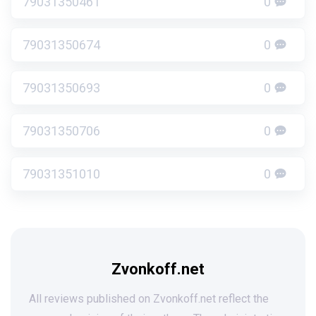
79031350461
0
79031350674
0
79031350693
0
79031350706
0
79031351010
0
Zvonkoff.net
All reviews published on Zvonkoff.net reflect the