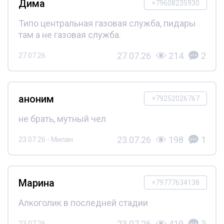
Дима
+79608235930
Типо центральная газовая служба, пидары
там а не газовая служба.
27.07.26
214
2
27.07.26
аноним
+79252026767
не брать, мутный чел
23.07.26
198
1
23.07.26 - Милан
Марина
+79777634138
Алкоголик в последней стадии
23.07.26
419
3
23.07.26