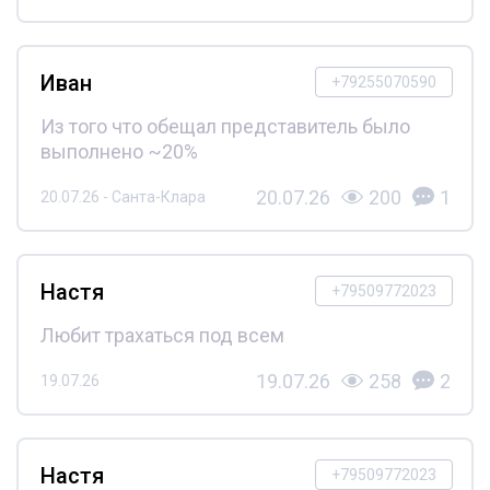
Иван
+79255070590
Из того что обещал представитель было
выполнено ~20%
20.07.26
200
1
20.07.26 - Санта-Клара
Настя
+79509772023
Любит трахаться под всем
19.07.26
258
2
19.07.26
Настя
+79509772023