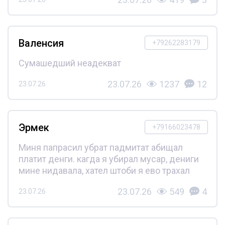
Валенсия
+79262283179
Сумашедший неадекват
23.07.26
1237
12
23.07.26
Эрмек
+79166023478
Миня папрасил убрат падмитат абищал
платит денги. кагда я убирал мусар, дениги
мине нидавала, хател штоби я ево трахал
23.07.26
549
4
23.07.26