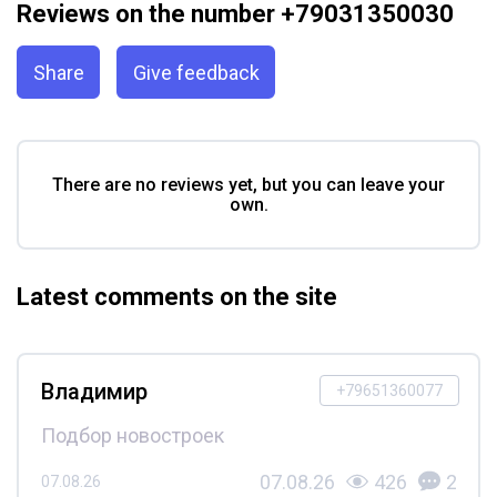
Reviews on the number +79031350030
Share
Give feedback
There are no reviews yet, but you can leave your
own.
Latest comments on the site
Владимир
+79651360077
Подбор новостроек
07.08.26
426
2
07.08.26