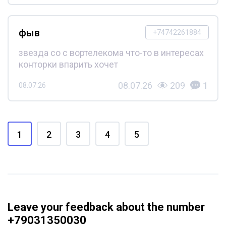
фыв
+74742261884
звезда со с вортелекома что-то в интересах
конторки впарить хочет
08.07.26
209
1
08.07.26
1
2
3
4
5
Leave your feedback about the number
+79031350030