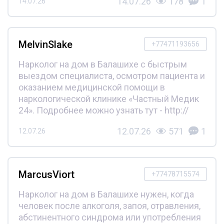
14.07.26
178
1
14.07.26
MelvinSlake
+77471193656
Нарколог на дом в Балашихе с быстрым
выездом специалиста, осмотром пациента и
оказанием медицинской помощи в
наркологической клинике «Частный Медик
24». Подробнее можно узнать тут - http://
12.07.26
571
1
12.07.26
MarcusViort
+77478715574
Нарколог на дом в Балашихе нужен, когда
человек после алкоголя, запоя, отравления,
абстинентного синдрома или употребления