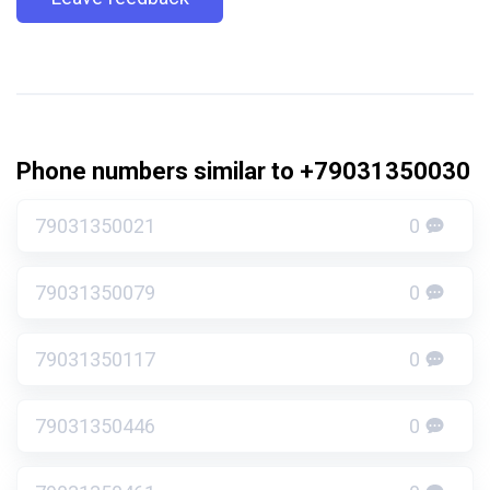
Phone numbers similar to +79031350030
79031350021
0
79031350079
0
79031350117
0
79031350446
0