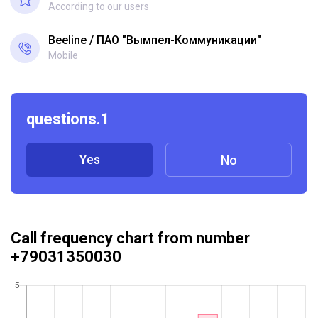
According to our users
Beeline
ПАО "Вымпел-Коммуникации"
Mobile
questions.1
Yes
No
Call frequency chart from number
+79031350030