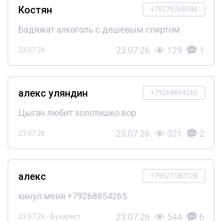
Костян
+79779768584
Бадяжат алкоголь с дешёвым спиртом
23.07.26
129
1
23.07.26
алекс уляндин
+79268854265
Цыган любит золотишко вор
23.07.26
321
2
23.07.26
алекс
+79521180128
кинул меня +79268854265
23.07.26
544
6
23.07.26 - Бухарест