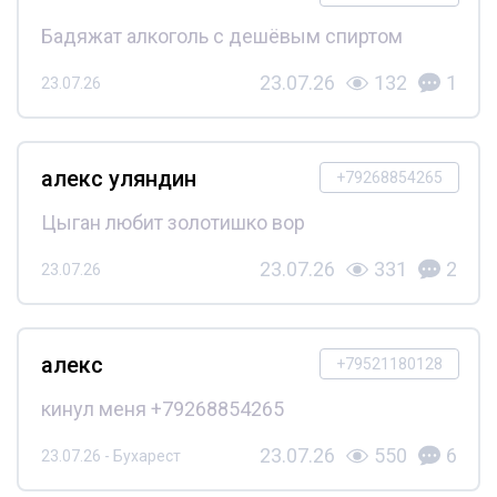
Бадяжат алкоголь с дешёвым спиртом
23.07.26
132
1
23.07.26
алекс уляндин
+79268854265
Цыган любит золотишко вор
23.07.26
331
2
23.07.26
алекс
+79521180128
кинул меня +79268854265
23.07.26
550
6
23.07.26 - Бухарест