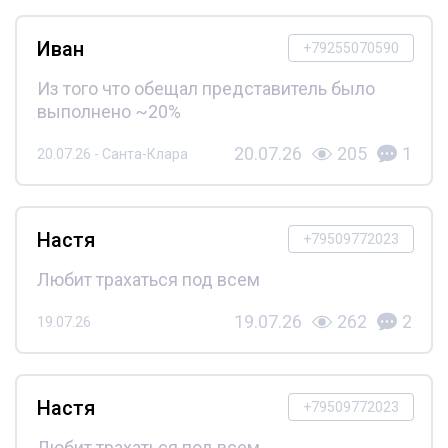
Иван
+79255070590
Из того что обещал представитель было
выполнено ~20%
20.07.26
205
1
20.07.26 - Санта-Клара
Настя
+79509772023
Любит трахаться под всем
19.07.26
262
2
19.07.26
Настя
+79509772023
Любит трахаться под всем