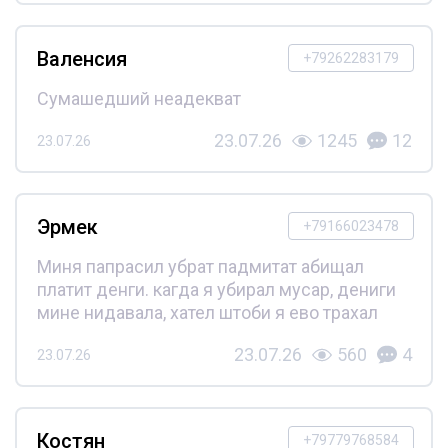
Валенсия
+79262283179
Сумашедший неадекват
23.07.26
1245
12
23.07.26
Эрмек
+79166023478
Миня папрасил убрат падмитат абищал
платит денги. кагда я убирал мусар, дениги
мине нидавала, хател штоби я ево трахал
23.07.26
560
4
23.07.26
Костян
+79779768584