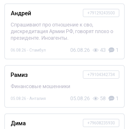
Андрей
+79129243500
Спрашивают про отношение к сво,
дискредитация Армии РФ, говорят плохо о
президенте. Иноагенты.
06.08.26
43
1
06.08.26 - Стамбул
Рамиз
+79104342734
Финансовые мошенники
05.08.26
58
1
05.08.26 - Анталия
Дима
+79608235930