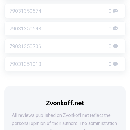
79031350674
0
79031350693
0
79031350706
0
79031351010
0
Zvonkoff.net
All reviews published on Zvonkoff.net reflect the
personal opinion of their authors. The administration