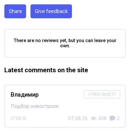
Share
Give feedback
There are no reviews yet, but you can leave your
own.
Latest comments on the site
Владимир
+79651360077
Подбор новостроек
07.08.26
438
2
07.08.26