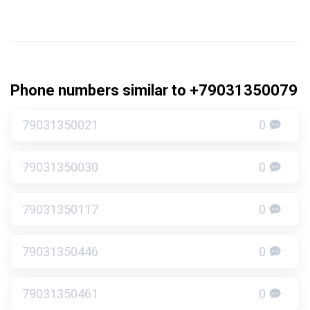
Phone numbers similar to +79031350079
79031350021
0
79031350030
0
79031350117
0
79031350446
0
79031350461
0