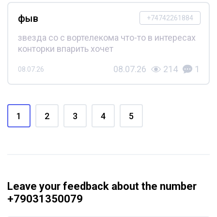
фыв
+74742261884
звезда со с вортелекома что-то в интересах
конторки впарить хочет
08.07.26
214
1
08.07.26
1
2
3
4
5
Leave your feedback about the number
+79031350079