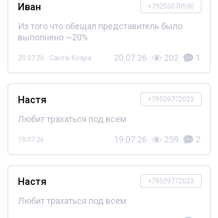
Иван
+79255070590
Из того что обещал представитель было
выполнено ~20%
20.07.26
202
1
20.07.26 - Санта-Клара
Настя
+79509772023
Любит трахаться под всем
19.07.26
259
2
19.07.26
Настя
+79509772023
Любит трахаться под всем