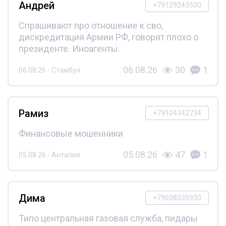
Андрей
+79129243500
Спрашивают про отношение к сво,
дискредитация Армии РФ, говорят плохо о
президенте. Иноагенты.
06.08.26
30
1
06.08.26 - Стамбул
Рамиз
+79104342734
Финансовые мошенники
05.08.26
47
1
05.08.26 - Анталия
Дима
+79608235930
Типо центральная газовая служба, пидары