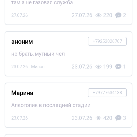
там а не газовая служба.
27.07.26
220
2
27.07.26
аноним
+79252026767
не брать, мутный чел
23.07.26
199
1
23.07.26 - Милан
Марина
+79777634138
Алкоголик в последней стадии
23.07.26
420
3
23.07.26