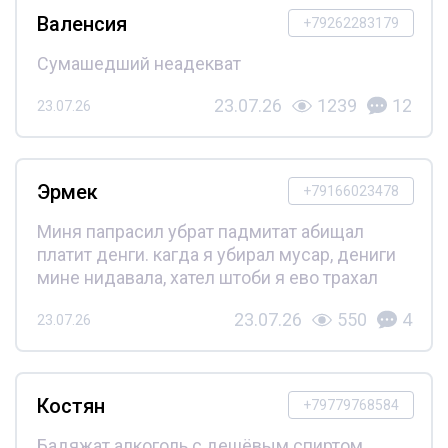
Валенсия
+79262283179
Сумашедший неадекват
23.07.26
1239
12
23.07.26
Эрмек
+79166023478
Миня папрасил убрат падмитат абищал
платит денги. кагда я убирал мусар, дениги
мине нидавала, хател штоби я ево трахал
23.07.26
550
4
23.07.26
Костян
+79779768584
Бадяжат алкоголь с дешёвым спиртом