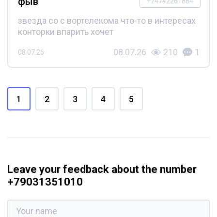
фыв
+74742261884
звезда со с вортелекома что-то в интересах
конторки впарить хочет
08.07.26
210
1
08.07.26
1
2
3
4
5
Leave your feedback about the number
+79031351010