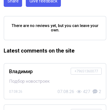
Share
Give feedback
There are no reviews yet, but you can leave your
own.
Latest comments on the site
Владимир
+79651360077
Подбор новостроек
07.08.26
427
2
07.08.26