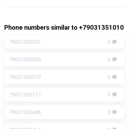
Phone numbers similar to +79031351010
79031350021
0
79031350030
0
79031350079
0
79031350117
0
79031350446
0