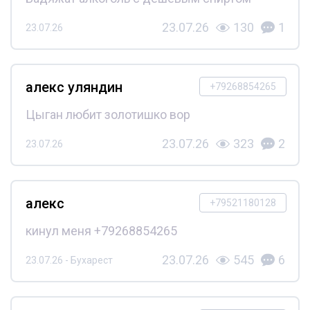
23.07.26
130
1
23.07.26
алекс уляндин
+79268854265
Цыган любит золотишко вор
23.07.26
323
2
23.07.26
алекс
+79521180128
кинул меня +79268854265
23.07.26
545
6
23.07.26 - Бухарест