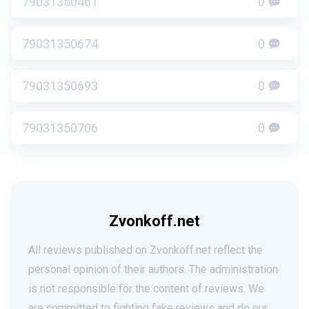
79031350461
0
79031350674
0
79031350693
0
79031350706
0
Zvonkoff.net
All reviews published on Zvonkoff.net reflect the
personal opinion of their authors. The administration
is not responsible for the content of reviews. We
are committed to fighting fake reviews and do our