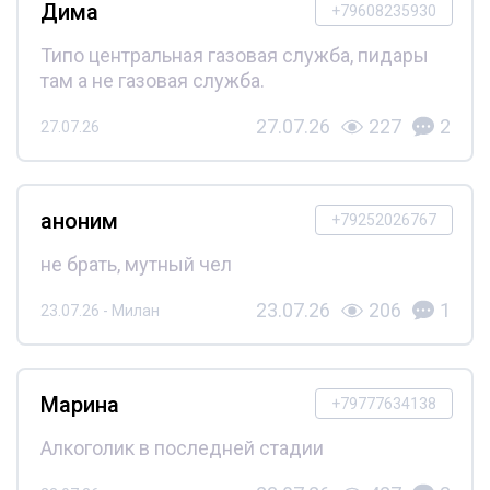
Дима
+79608235930
Типо центральная газовая служба, пидары
там а не газовая служба.
27.07.26
227
2
27.07.26
аноним
+79252026767
не брать, мутный чел
23.07.26
206
1
23.07.26 - Милан
Марина
+79777634138
Алкоголик в последней стадии