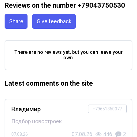
Reviews on the number +79043750530
Share
Give feedback
There are no reviews yet, but you can leave your
own.
Latest comments on the site
Владимир
+79651360077
Подбор новостроек
07.08.26
446
2
07.08.26