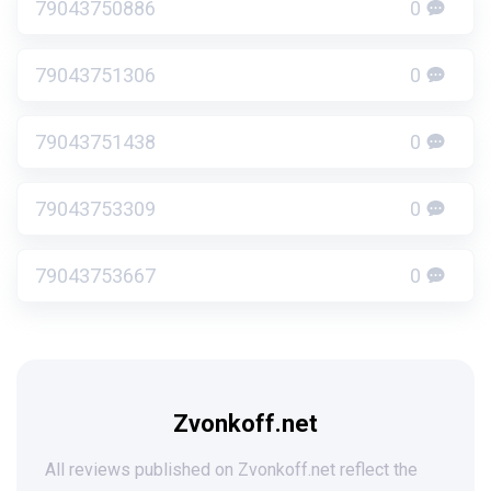
79043750886
0
79043751306
0
79043751438
0
79043753309
0
79043753667
0
Zvonkoff.net
All reviews published on Zvonkoff.net reflect the