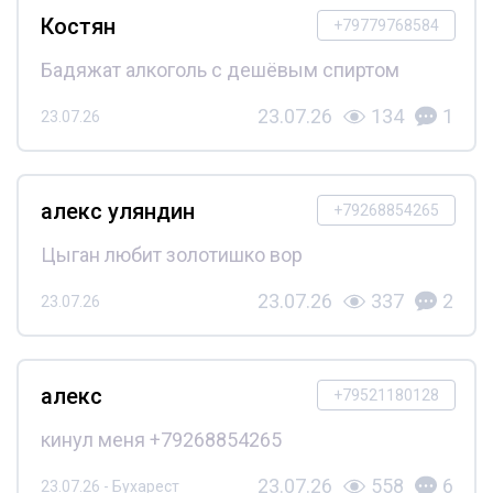
Костян
+79779768584
Бадяжат алкоголь с дешёвым спиртом
23.07.26
134
1
23.07.26
алекс уляндин
+79268854265
Цыган любит золотишко вор
23.07.26
337
2
23.07.26
алекс
+79521180128
кинул меня +79268854265
23.07.26
558
6
23.07.26 - Бухарест