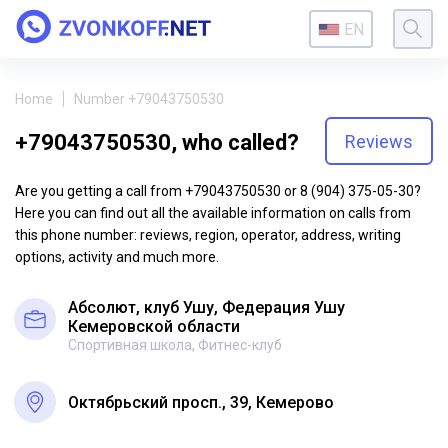
EN
Home
Number +79043750530
+79043750530, who called?
Reviews
Are you getting a call from +79043750530 or 8 (904) 375-05-30?
Here you can find out all the available information on calls from
this phone number: reviews, region, operator, address, writing
options, activity and much more.
Абсолют, клуб Ушу, Федерация Ушу
Кемеровской области
Спортивная школа, Фитнес-клуб
Октябрьский просп., 39, Кемерово