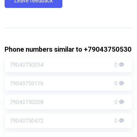
Leave feedback
Phone numbers similar to +79043750530
79043750054
0
79043750116
0
79043750208
0
79043750472
0