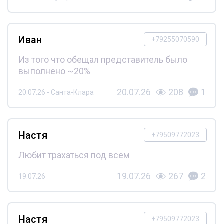
Иван
+79255070590
Из того что обещал представитель было
выполнено ~20%
20.07.26
208
1
20.07.26 - Санта-Клара
Настя
+79509772023
Любит трахаться под всем
19.07.26
267
2
19.07.26
Настя
+79509772023