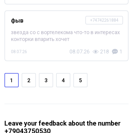
фыв
+74742261884
звезда со с вортелекома что-то в интересах
конторки впарить хочет
08.07.26
218
1
08.07.26
1
2
3
4
5
Leave your feedback about the number
+79043750530