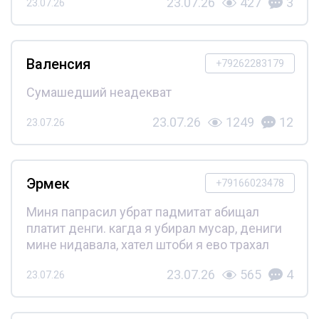
23.07.26
427
3
23.07.26
Валенсия
+79262283179
Сумашедший неадекват
23.07.26
1249
12
23.07.26
Эрмек
+79166023478
Миня папрасил убрат падмитат абищал
платит денги. кагда я убирал мусар, дениги
мине нидавала, хател штоби я ево трахал
23.07.26
565
4
23.07.26