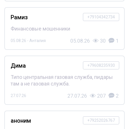
Рамиз
+79104342734
Финансовые мошенники
05.08.26
30
1
05.08.26 - Анталия
Дима
+79608235930
Типо центральная газовая служба, пидары
там а не газовая служба.
27.07.26
207
2
27.07.26
аноним
+79252026767