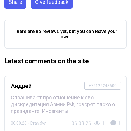
Share
Give feedback
There are no reviews yet, but you can leave your
own.
Latest comments on the site
Андрей
+79129243500
Спрашивают про отношение к сво,
дискредитация Армии РФ, говорят плохо о
президенте. Иноагенты.
06.08.26
11
1
06.08.26 - Стамбул