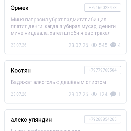
Эрмек
+79166023478
Миня папрасил убрат падмитат абищал
платит денги. кагда я убирал мусар, дениги
мине нидавала, хател штоби я ево трахал
23.07.26
545
4
23.07.26
Костян
+79779768584
Бадяжат алкоголь с дешёвым спиртом
23.07.26
124
1
23.07.26
алекс уляндин
+79268854265