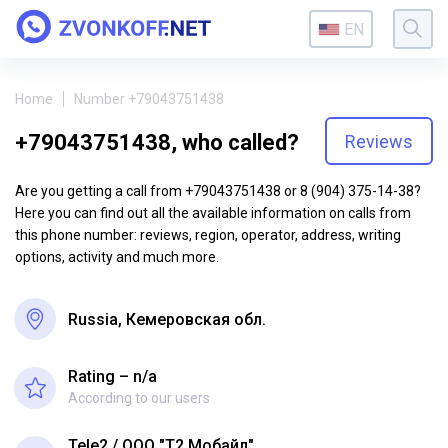
EN
Home
Number +79043751438
+79043751438, who called?
Reviews
Are you getting a call from +79043751438 or 8 (904) 375-14-38?
Here you can find out all the available information on calls from
this phone number: reviews, region, operator, address, writing
options, activity and much more.
Russia, Кемеровская обл.
Rating – n/a
According to our users
Tele2
ООО "Т2 Мобайл"