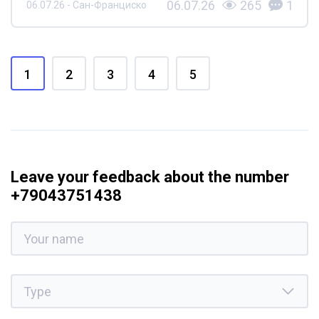
06.07.26
265
1
06.07.26 - Сан-Франциско
1
2
3
4
5
Leave your feedback about the number
+79043751438