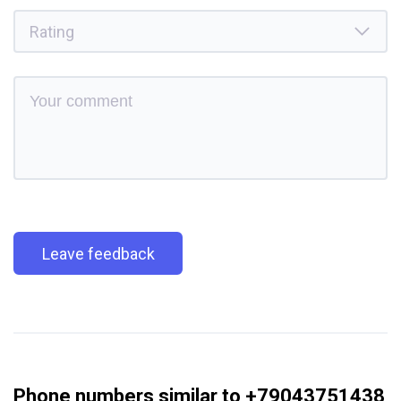
Leave feedback
Phone numbers similar to +79043751438