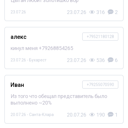
Цыган любит золотишко вор
23.07.26
316
2
23.07.26
алекс
+79521180128
кинул меня +79268854265
23.07.26
536
6
23.07.26 - Бухарест
Иван
+79255070590
Из того что обещал представитель было
выполнено ~20%
20.07.26
190
1
20.07.26 - Санта-Клара