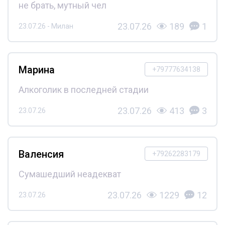
не брать, мутный чел
23.07.26
189
1
23.07.26 - Милан
Марина
+79777634138
Алкоголик в последней стадии
23.07.26
413
3
23.07.26
Валенсия
+79262283179
Сумашедший неадекват
23.07.26
1229
12
23.07.26