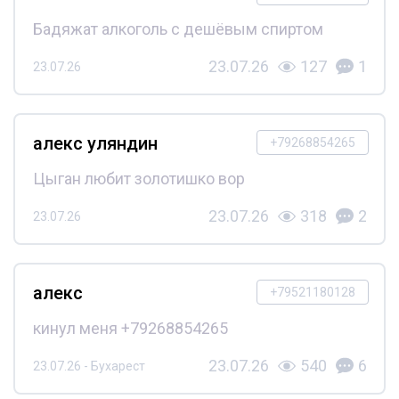
Бадяжат алкоголь с дешёвым спиртом
23.07.26
127
1
23.07.26
алекс уляндин
+79268854265
Цыган любит золотишко вор
23.07.26
318
2
23.07.26
алекс
+79521180128
кинул меня +79268854265
23.07.26
540
6
23.07.26 - Бухарест