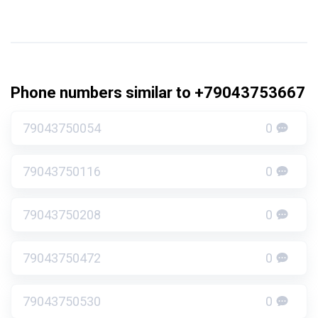
Phone numbers similar to +79043753667
79043750054
0
79043750116
0
79043750208
0
79043750472
0
79043750530
0