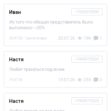
Иван
+79255070590
Из того что обещал представитель было
выполнено ~20%
20.07.26
196
1
20.07.26 - Санта-Клара
Настя
+79509772023
Любит трахаться под всем
19.07.26
255
2
19.07.26
Настя
+79509772023
Любит трахаться под всем