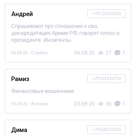
Андрей
+79129243500
Спрашивают про отношение к сво,
дискредитация Армии РФ, говорят плохо о
президенте. Иноагенты.
06.08.26
27
1
06.08.26 - Стамбул
Рамиз
+79104342734
Финансовые мошенники
05.08.26
36
1
05.08.26 - Анталия
Дима
+79608235930