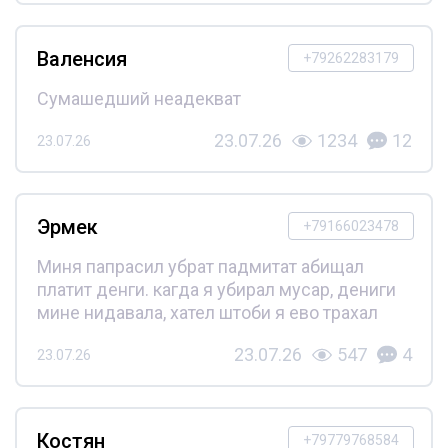
Валенсия
+79262283179
Сумашедший неадекват
23.07.26
1234
12
23.07.26
Эрмек
+79166023478
Миня папрасил убрат падмитат абищал
платит денги. кагда я убирал мусар, дениги
мине нидавала, хател штоби я ево трахал
23.07.26
547
4
23.07.26
Костян
+79779768584