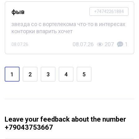
фыв
+74742261884
звезда со с вортелекома что-то в интересах
конторки впарить хочет
08.07.26
207
1
08.07.26
1
2
3
4
5
Leave your feedback about the number
+79043753667