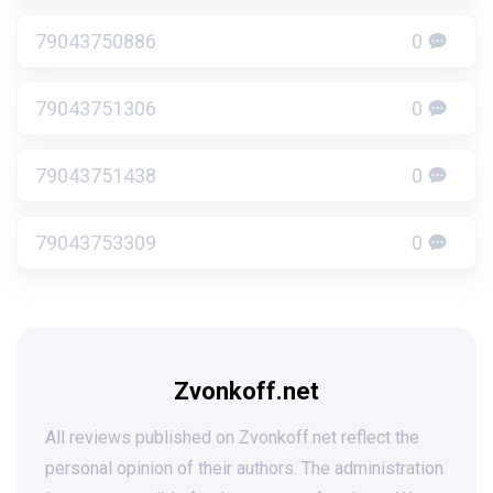
79043750886
0
79043751306
0
79043751438
0
79043753309
0
Zvonkoff.net
All reviews published on Zvonkoff.net reflect the
personal opinion of their authors. The administration