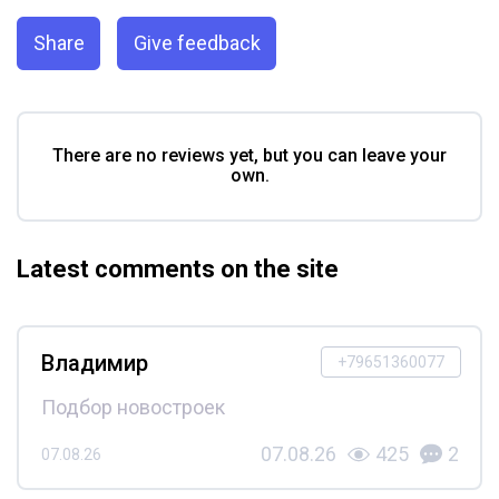
Share
Give feedback
There are no reviews yet, but you can leave your
own.
Latest comments on the site
Владимир
+79651360077
Подбор новостроек
07.08.26
425
2
07.08.26