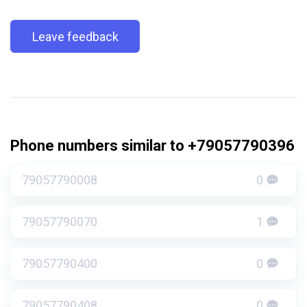
Leave feedback
Phone numbers similar to +79057790396
79057790008
0
79057790070
1
79057790400
0
79057790408
0