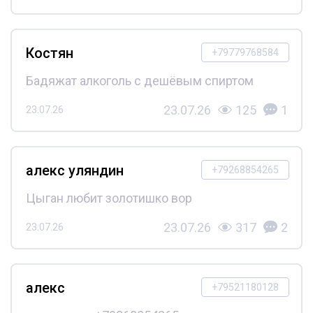
Костян
+79779768584
Бадяжат алкоголь с дешёвым спиртом
23.07.26
125
1
23.07.26
алекс уляндин
+79268854265
Цыган любит золотишко вор
23.07.26
317
2
23.07.26
алекс
+79521180128