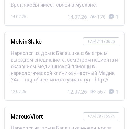
Врет, якобы имеет связи в мусарне.
14.07.26
176
1
14.07.26
MelvinSlake
+77471193656
Нарколог на дом в Балашихе с быстрым
выездом специалиста, осмотром пациента и
оказанием медицинской помощи в
наркологической клинике «Частный Медик
24». Подробнее можно узнать тут - http://
12.07.26
567
1
12.07.26
MarcusViort
+77478715574
Нарколог на дом в Балашихе нужен, когда