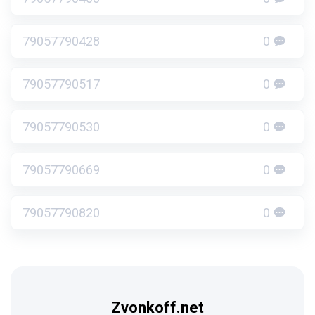
79057790428
0
79057790517
0
79057790530
0
79057790669
0
79057790820
0
Zvonkoff.net