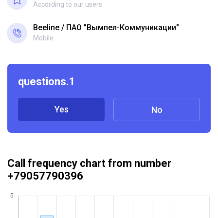
According to our users
Beeline
ПАО "Вымпел-Коммуникации"
Mobile
questions.1
Yes
No
Call frequency chart from number
+79057790396