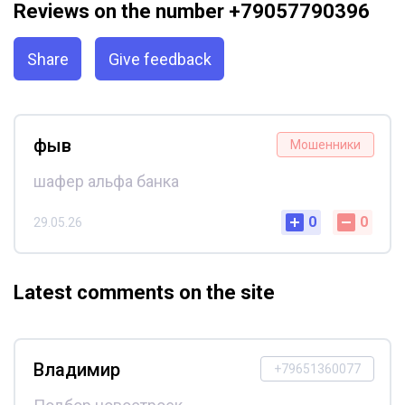
Reviews on the number +79057790396
Share
Give feedback
фыв
Мошенники
шафер альфа банка
0
0
29.05.26
Latest comments on the site
Владимир
+79651360077