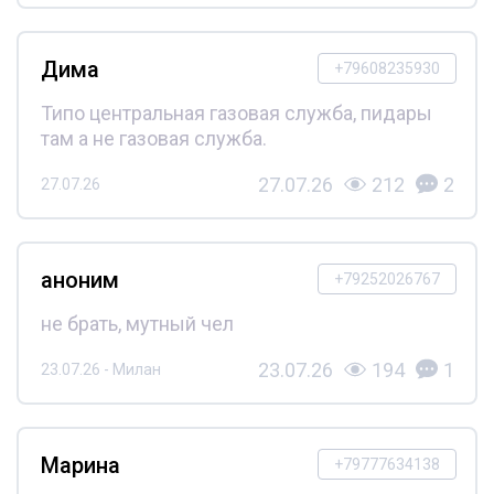
Дима
+79608235930
Типо центральная газовая служба, пидары
там а не газовая служба.
27.07.26
212
2
27.07.26
аноним
+79252026767
не брать, мутный чел
23.07.26
194
1
23.07.26 - Милан
Марина
+79777634138