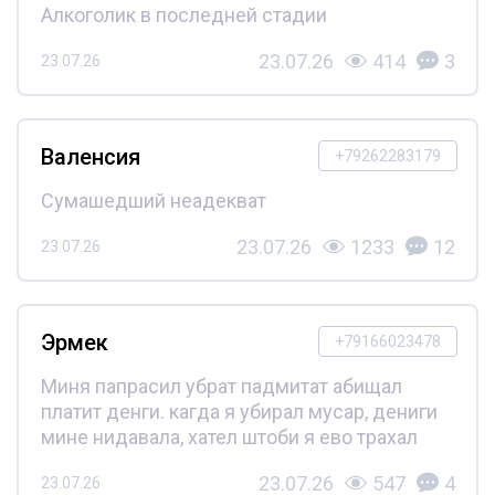
Алкоголик в последней стадии
23.07.26
414
3
23.07.26
Валенсия
+79262283179
Сумашедший неадекват
23.07.26
1233
12
23.07.26
Эрмек
+79166023478
Миня папрасил убрат падмитат абищал
платит денги. кагда я убирал мусар, дениги
мине нидавала, хател штоби я ево трахал
23.07.26
547
4
23.07.26