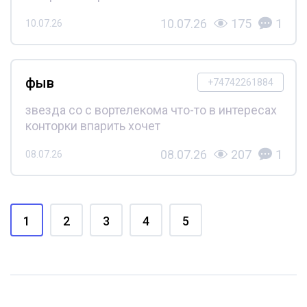
10.07.26
175
1
10.07.26
фыв
+74742261884
звезда со с вортелекома что-то в интересах
конторки впарить хочет
08.07.26
207
1
08.07.26
1
2
3
4
5