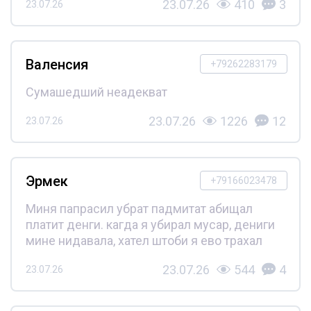
23.07.26
410
3
23.07.26
Валенсия
+79262283179
Сумашедший неадекват
23.07.26
1226
12
23.07.26
Эрмек
+79166023478
Миня папрасил убрат падмитат абищал
платит денги. кагда я убирал мусар, дениги
мине нидавала, хател штоби я ево трахал
23.07.26
544
4
23.07.26