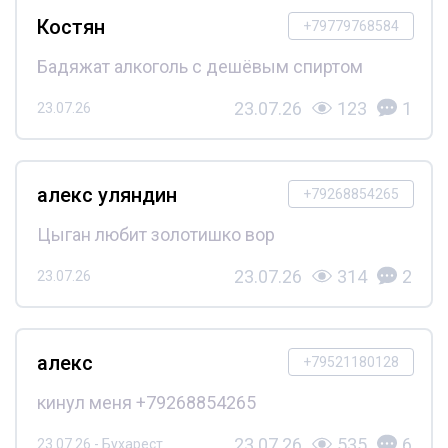
Костян
+79779768584
Бадяжат алкоголь с дешёвым спиртом
23.07.26
123
1
23.07.26
алекс уляндин
+79268854265
Цыган любит золотишко вор
23.07.26
314
2
23.07.26
алекс
+79521180128
кинул меня +79268854265
23.07.26
535
6
23.07.26 - Бухарест