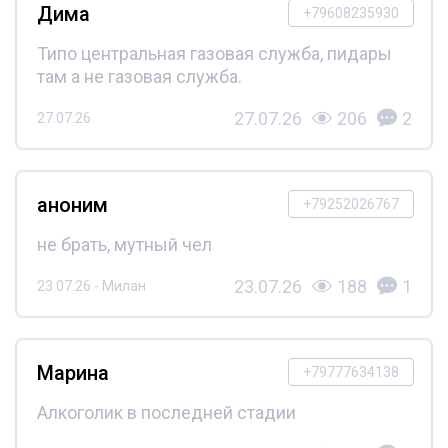
Дима
+79608235930
Типо центральная газовая служба, пидары
там а не газовая служба.
27.07.26
206
2
27.07.26
аноним
+79252026767
не брать, мутный чел
23.07.26
188
1
23.07.26 - Милан
Марина
+79777634138
Алкоголик в последней стадии