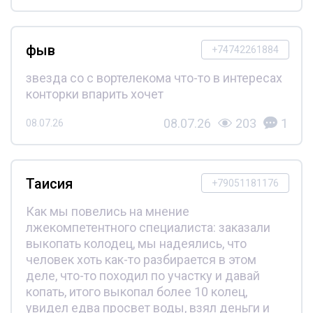
фыв
+74742261884
звезда со с вортелекома что-то в интересах
конторки впарить хочет
08.07.26
203
1
08.07.26
Таисия
+79051181176
Как мы повелись на мнение
лжекомпетентного специалиста: заказали
выкопать колодец, мы надеялись, что
человек хоть как-то разбирается в этом
деле, что-то походил по участку и давай
копать, итого выкопал более 10 колец,
увидел едва просвет воды, взял деньги и