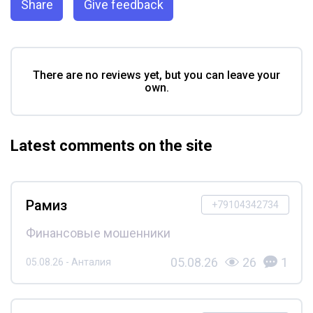
Share
Give feedback
There are no reviews yet, but you can leave your
own.
Latest comments on the site
Рамиз
+79104342734
Финансовые мошенники
05.08.26
26
1
05.08.26 - Анталия