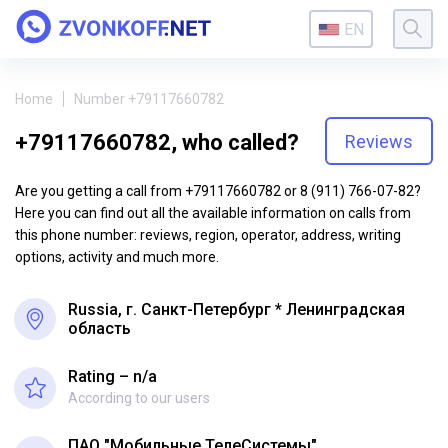
EN
Home
Number +79117660782
+79117660782, who called?
Reviews
Are you getting a call from +79117660782 or 8 (911) 766-07-82?
Here you can find out all the available information on calls from
this phone number: reviews, region, operator, address, writing
options, activity and much more.
Russia, г. Санкт-Петербург * Ленинградская
область
Rating – n/a
According to our users
ПАО "Мобильные ТелеСистемы"