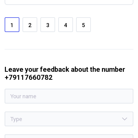
1
2
3
4
5
Leave your feedback about the number
+79117660782