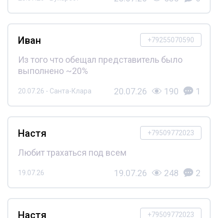
Иван
+79255070590
Из того что обещал представитель было
выполнено ~20%
20.07.26
190
1
20.07.26 - Санта-Клара
Настя
+79509772023
Любит трахаться под всем
19.07.26
248
2
19.07.26
Настя
+79509772023