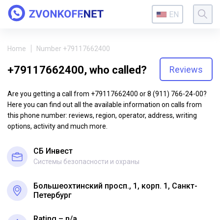
EN
Home
Number +79117662400
+79117662400, who called?
Reviews
Are you getting a call from +79117662400 or 8 (911) 766-24-00?
Here you can find out all the available information on calls from
this phone number: reviews, region, operator, address, writing
options, activity and much more.
СБ Инвест
Системы безопасности и охраны
Большеохтинский просп., 1, корп. 1, Санкт-
Петербург
Rating – n/a