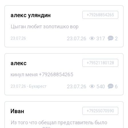
алекс уляндин
+79268854265
Цыган любит золотишко вор
23.07.26
317
2
23.07.26
алекс
+79521180128
кинул меня +79268854265
23.07.26
540
6
23.07.26 - Бухарест
Иван
+79255070590
Из того что обещал представитель было