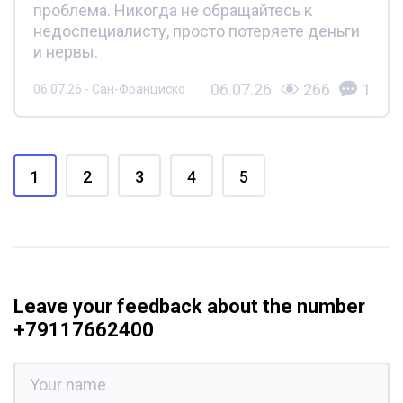
проблема. Никогда не обращайтесь к
недоспециалисту, просто потеряете деньги
и нервы.
06.07.26
266
1
06.07.26 - Сан-Франциско
1
2
3
4
5
Leave your feedback about the number
+79117662400