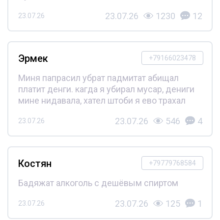
23.07.26
1230
12
23.07.26
Эрмек
+79166023478
Миня папрасил убрат падмитат абищал
платит денги. кагда я убирал мусар, дениги
мине нидавала, хател штоби я ево трахал
23.07.26
546
4
23.07.26
Костян
+79779768584
Бадяжат алкоголь с дешёвым спиртом
23.07.26
125
1
23.07.26