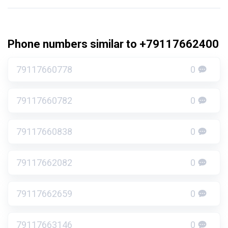
Phone numbers similar to +79117662400
79117660778
0
79117660782
0
79117660838
0
79117662082
0
79117662659
0
79117663146
0