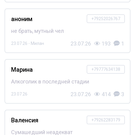
аноним
+79252026767
не брать, мутный чел
23.07.26
193
1
23.07.26 - Милан
Марина
+79777634138
Алкоголик в последней стадии
23.07.26
414
3
23.07.26
Валенсия
+79262283179
Сумашедший неадекват