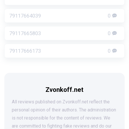
79117664039
0
79117665803
0
79117666173
0
Zvonkoff.net
All reviews published on Zvonkoff.net reflect the
personal opinion of their authors. The administration
is not responsible for the content of reviews. We
are committed to fighting fake reviews and do our