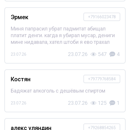
Эрмек
+79166023478
Миня папрасил убрат падмитат абищал
платит денги. кагда я убирал мусар, дениги
мине нидавала, хател штоби я ево трахал
23.07.26
547
4
23.07.26
Костян
+79779768584
Бадяжат алкоголь с дешёвым спиртом
23.07.26
125
1
23.07.26
алекс уляндин
+79268854265