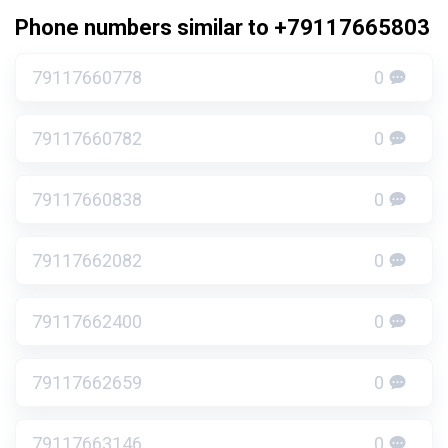
Phone numbers similar to +79117665803
79117660778
0
79117660782
0
79117660838
0
79117662082
0
79117662400
0
79117662659
0
79117663146
0