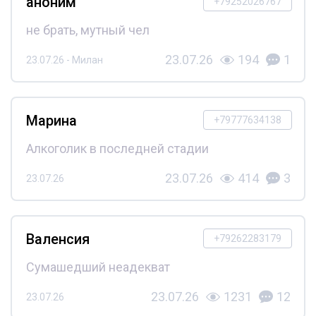
аноним
+79252026767
не брать, мутный чел
23.07.26
194
1
23.07.26 - Милан
Марина
+79777634138
Алкоголик в последней стадии
23.07.26
414
3
23.07.26
Валенсия
+79262283179
Сумашедший неадекват
23.07.26
1231
12
23.07.26