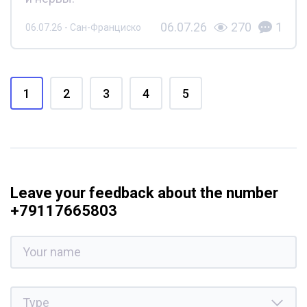
06.07.26
270
1
06.07.26 - Сан-Франциско
1
2
3
4
5
Leave your feedback about the number
+79117665803