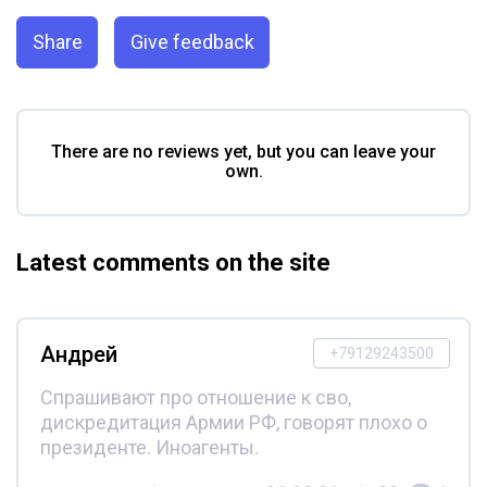
Share
Give feedback
There are no reviews yet, but you can leave your
own.
Latest comments on the site
Андрей
+79129243500
Спрашивают про отношение к сво,
дискредитация Армии РФ, говорят плохо о
президенте. Иноагенты.