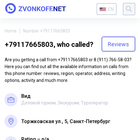
EN
Home
Number +79117665803
+79117665803, who called?
Reviews
Are you getting a call from +79117665803 or 8 (911) 766-58-03?
Here you can find out all the available information on calls from
this phone number: reviews, region, operator, address, writing
options, activity and much more.
Вид
Деловой туризм, Экскурсии, Туроператор
Торжковская ул., 5, Санкт-Петербург
Rating – n/a