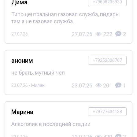
Дима
+79608235930
Типо центральная газовая служба, пидары
там а не газовая служба.
27.07.26
222
2
27.07.26
аноним
+79252026767
не брать, мутный чел
23.07.26
201
1
23.07.26 - Милан
Марина
+79777634138
Алкоголик в последней стадии
23.07.26
420
3
23.07.26