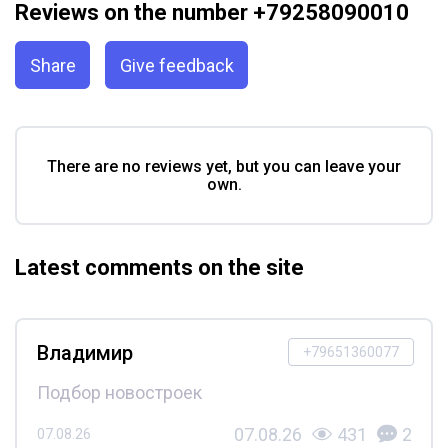
Reviews on the number +79258090010
Share
Give feedback
There are no reviews yet, but you can leave your
own.
Latest comments on the site
Владимир
+79651360077
Подбор новостроек
07.08.26
431
2
07.08.26