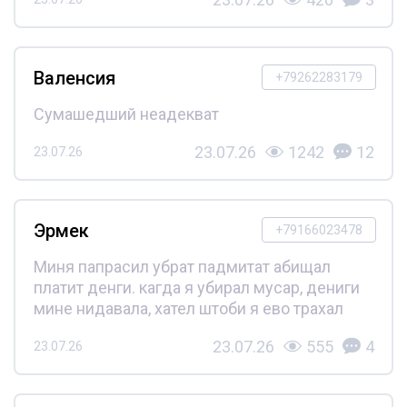
Валенсия
+79262283179
Сумашедший неадекват
23.07.26
1242
12
23.07.26
Эрмек
+79166023478
Миня папрасил убрат падмитат абищал
платит денги. кагда я убирал мусар, дениги
мине нидавала, хател штоби я ево трахал
23.07.26
555
4
23.07.26