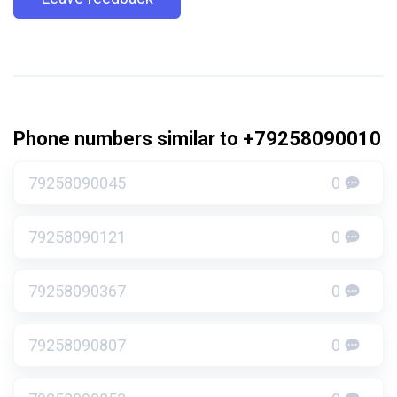
Phone numbers similar to +79258090010
79258090045
0
79258090121
0
79258090367
0
79258090807
0