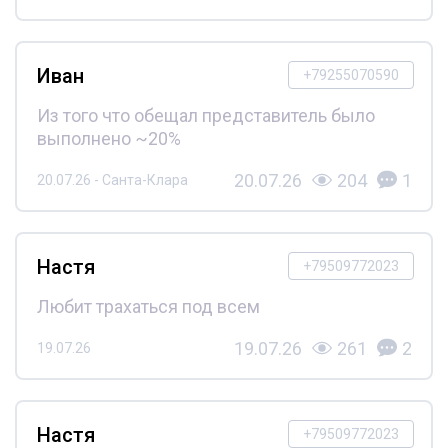
Иван
+79255070590
Из того что обещал представитель было
выполнено ~20%
20.07.26
204
1
20.07.26 - Санта-Клара
Настя
+79509772023
Любит трахаться под всем
19.07.26
261
2
19.07.26
Настя
+79509772023