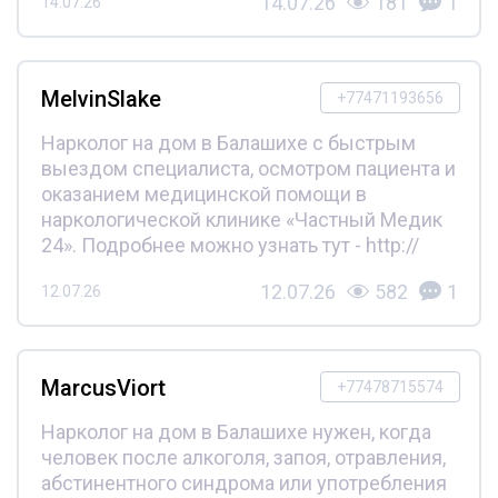
14.07.26
181
1
14.07.26
MelvinSlake
+77471193656
Нарколог на дом в Балашихе с быстрым
выездом специалиста, осмотром пациента и
оказанием медицинской помощи в
наркологической клинике «Частный Медик
24». Подробнее можно узнать тут - http://
12.07.26
582
1
12.07.26
MarcusViort
+77478715574
Нарколог на дом в Балашихе нужен, когда
человек после алкоголя, запоя, отравления,
абстинентного синдрома или употребления