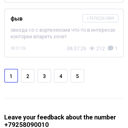
фыв
+74742261884
звезда со с вортелекома что-то в интересах
конторки впарить хочет
08.07.26
212
1
08.07.26
1
2
3
4
5
Leave your feedback about the number
+79258090010