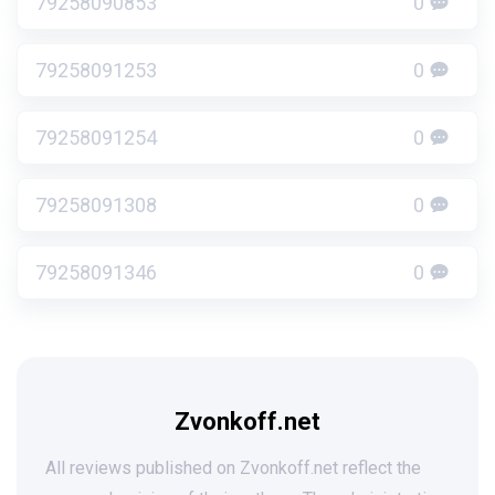
79258090853
0
79258091253
0
79258091254
0
79258091308
0
79258091346
0
Zvonkoff.net
All reviews published on Zvonkoff.net reflect the