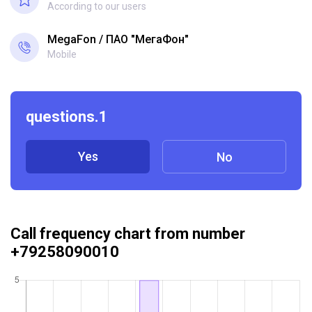
According to our users
MegaFon
ПАО "МегаФон"
Mobile
questions.1
Yes
No
Call frequency chart from number
+79258090010