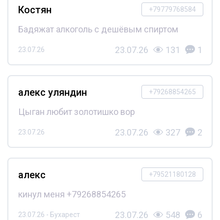
Костян
+79779768584
Бадяжат алкоголь с дешёвым спиртом
23.07.26
131
1
23.07.26
алекс уляндин
+79268854265
Цыган любит золотишко вор
23.07.26
327
2
23.07.26
алекс
+79521180128
кинул меня +79268854265
23.07.26
548
6
23.07.26 - Бухарест