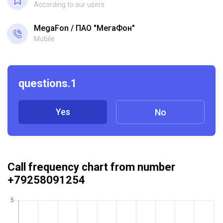
According to our users
MegaFon
ПАО "МегаФон"
Mobile
questions.1
Yes
No
Call frequency chart from number
+79258091254