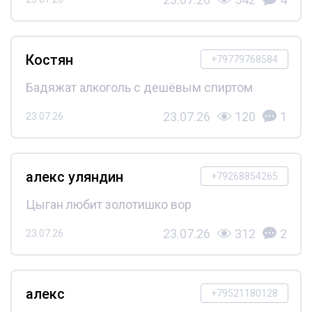
Костян
+79779768584
Бадяжат алкоголь с дешёвым спиртом
23.07.26
120
1
23.07.26
алекс уляндин
+79268854265
Цыган любит золотишко вор
23.07.26
312
2
23.07.26
алекс
+79521180128