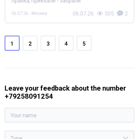
пранка, приехали - забрали
06.07.26
505
2
06.07.26 - Москва
1
2
3
4
5
Leave your feedback about the number
+79258091254