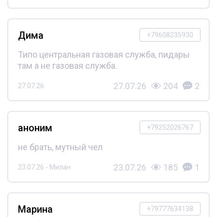
Дима
+79608235930
Типо центральная газовая служба, пидары
там а не газовая служба.
27.07.26
204
2
27.07.26
аноним
+79252026767
не брать, мутный чел
23.07.26
185
1
23.07.26 - Милан
Марина
+79777634138