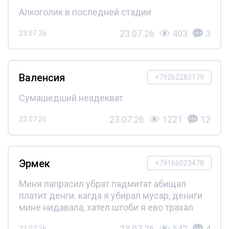
Алкоголик в последней стадии
23.07.26
403
3
23.07.26
Валенсия
+79262283179
Сумашедший неадекват
23.07.26
1221
12
23.07.26
Эрмек
+79166023478
Миня папрасил убрат падмитат абищал
платит денги. кагда я убирал мусар, дениги
мине нидавала, хател штоби я ево трахал
23.07.26
542
4
23.07.26