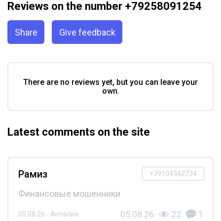
Reviews on the number +79258091254
Share
Give feedback
There are no reviews yet, but you can leave your
own.
Latest comments on the site
Рамиз
+79104342734
Финансовые мошенники
05.08.26
22
1
05.08.26 - Анталия