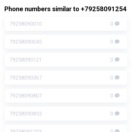
Phone numbers similar to +79258091254
79258090010
0
79258090045
0
79258090121
0
79258090367
0
79258090807
0
79258090853
0
79258091253
0