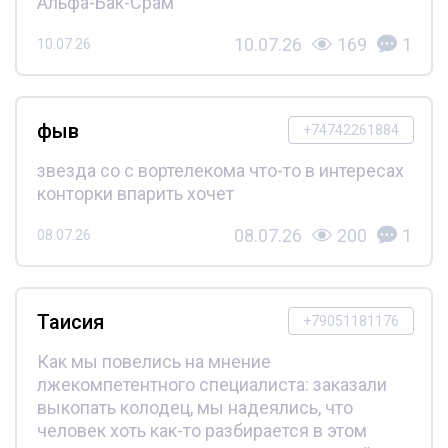
Альфа-Бак-Срам
10.07.26
169
1
10.07.26
фыв
+74742261884
звезда со с вортелекома что-то в интересах
конторки впарить хочет
08.07.26
200
1
08.07.26
Таисия
+79051181176
Как мы повелись на мнение
лжекомпетентного специалиста: заказали
выкопать колодец, мы надеялись, что
человек хоть как-то разбирается в этом