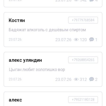
Костян
+79779768584
Бадяжат алкоголь с дешёвым спиртом
23.07.26
120
1
23.07.26
алекс уляндин
+79268854265
Цыган любит золотишко вор
23.07.26
312
2
23.07.26
алекс
+79521180128