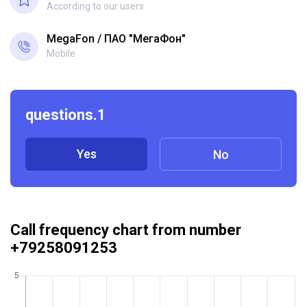
According to our users
MegaFon
ПАО "МегаФон"
Mobile
questions.1
Yes
No
Call frequency chart from number
+79258091253