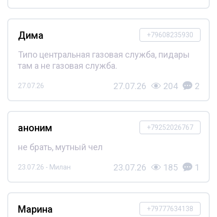
Дима
+79608235930
Типо центральная газовая служба, пидары
там а не газовая служба.
27.07.26
204
2
27.07.26
аноним
+79252026767
не брать, мутный чел
23.07.26
185
1
23.07.26 - Милан
Марина
+79777634138