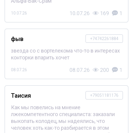
Альфа-Бак-Срам
10.07.26
169
1
10.07.26
фыв
+74742261884
звезда со с вортелекома что-то в интересах
конторки впарить хочет
08.07.26
200
1
08.07.26
Таисия
+79051181176
Как мы повелись на мнение
лжекомпетентного специалиста: заказали
выкопать колодец, мы надеялись, что
человек хоть как-то разбирается в этом