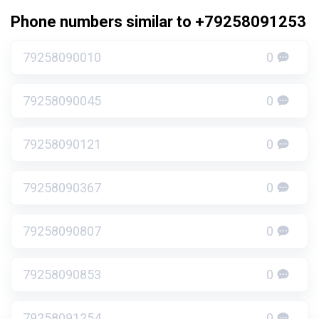
Phone numbers similar to +79258091253
79258090010
0
79258090045
0
79258090121
0
79258090367
0
79258090807
0
79258090853
0
79258091254
0