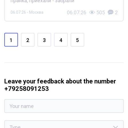
пранка, приехали - забрали
06.07.26
505
2
06.07.26 - Москва
1
2
3
4
5
Leave your feedback about the number
+79258091253