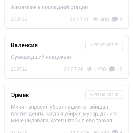
Алкоголик в последней стадии
23.07.26
403
3
23.07.26
Валенсия
+79262283179
Сумашедший неадекват
23.07.26
1220
12
23.07.26
Эрмек
+79166023478
Миня папрасил убрат падмитат абищал
платит денги. кагда я убирал мусар, дениги
мине нидавала, хател штоби я ево трахал
23.07.26
542
4
23.07.26