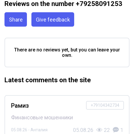
Reviews on the number +79258091253
Share
Give feedback
There are no reviews yet, but you can leave your
own.
Latest comments on the site
Рамиз
+79104342734
Финансовые мошенники
05.08.26
22
1
05.08.26 - Анталия