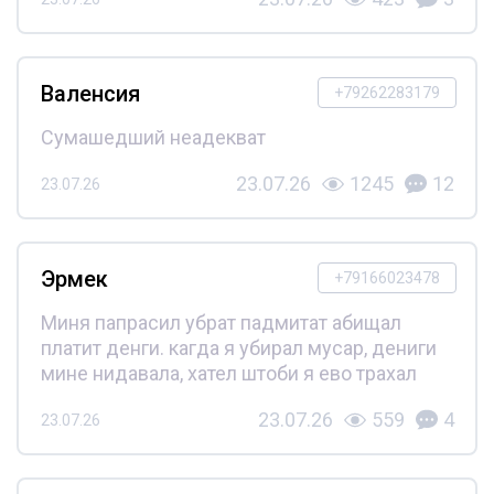
Валенсия
+79262283179
Сумашедший неадекват
23.07.26
1245
12
23.07.26
Эрмек
+79166023478
Миня папрасил убрат падмитат абищал
платит денги. кагда я убирал мусар, дениги
мине нидавала, хател штоби я ево трахал
23.07.26
559
4
23.07.26