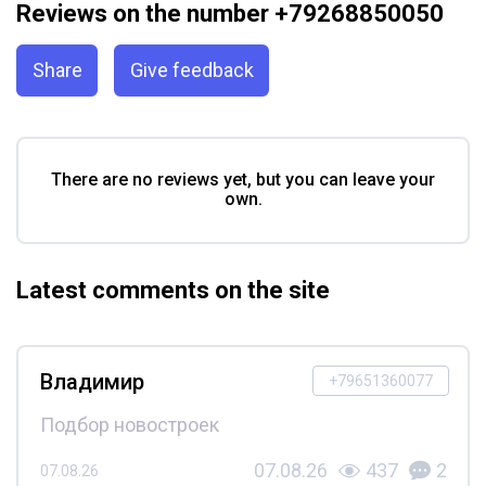
Reviews on the number +79268850050
Share
Give feedback
There are no reviews yet, but you can leave your
own.
Latest comments on the site
Владимир
+79651360077
Подбор новостроек
07.08.26
437
2
07.08.26