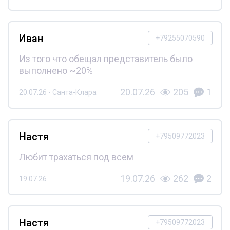
Иван
+79255070590
Из того что обещал представитель было
выполнено ~20%
20.07.26
205
1
20.07.26 - Санта-Клара
Настя
+79509772023
Любит трахаться под всем
19.07.26
262
2
19.07.26
Настя
+79509772023