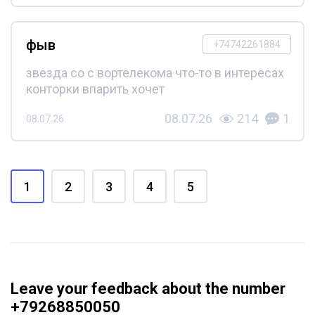
фыв
+74742261884
звезда со с вортелекома что-то в интересах
конторки впарить хочет
08.07.26
214
1
08.07.26
1
2
3
4
5
Leave your feedback about the number
+79268850050