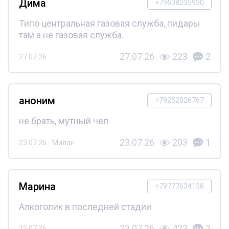
Дима
+79608235930
Типо центральная газовая служба, пидары
там а не газовая служба.
27.07.26
223
2
27.07.26
аноним
+79252026767
не брать, мутный чел
23.07.26
203
1
23.07.26 - Милан
Марина
+79777634138
Алкоголик в последней стадии
23.07.26
423
3
23.07.26