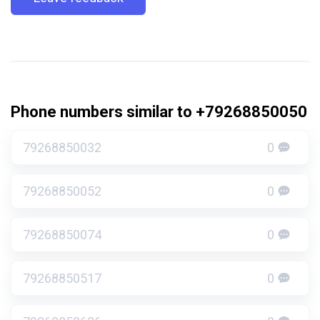
Phone numbers similar to +79268850050
79268850032
0
79268850052
0
79268850074
0
79268850517
0