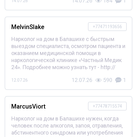
14.07.26
184
1
14.07.26
MelvinSlake
+77471193656
Нарколог на дом в Балашихе с быстрым
выездом специалиста, осмотром пациента и
оказанием медицинской помощи в
наркологической клинике «Частный Медик
24». Подробнее можно узнать тут - http://
12.07.26
590
1
12.07.26
MarcusViort
+77478715574
Нарколог на дом в Балашихе нужен, когда
человек после алкоголя, запоя, отравления,
абстинентного синдрома или употребления