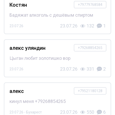
Костян
+79779768584
Бадяжат алкоголь с дешёвым спиртом
23.07.26
132
1
23.07.26
алекс уляндин
+79268854265
Цыган любит золотишко вор
23.07.26
331
2
23.07.26
алекс
+79521180128
кинул меня +79268854265
23.07.26
550
6
23.07.26 - Бухарест