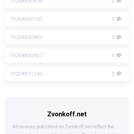
79268850636
0
79268850747
0
79268850881
0
79268850907
0
79268851240
0
Zvonkoff.net
All reviews published on Zvonkoff.net reflect the