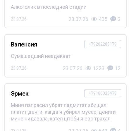
Алкоголик в последней стадии
23.07.26
405
3
23.07.26
Валенсия
+79262283179
Сумашедший неадекват
23.07.26
1223
12
23.07.26
Эрмек
+79166023478
Миня папрасил убрат падмитат абищал
платит денги. кагда я убирал мусар, дениги
мине нидавала, хател штоби я ево трахал
23.07.26
543
4
23.07.26