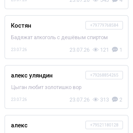
Костян
+79779768584
Бадяжат алкоголь с дешёвым спиртом
23.07.26
121
1
23.07.26
алекс уляндин
+79268854265
Цыган любит золотишко вор
23.07.26
313
2
23.07.26
алекс
+79521180128