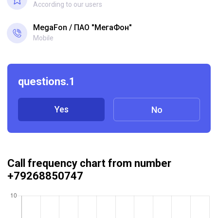
According to our users
MegaFon
ПАО "МегаФон"
Mobile
questions.1
Yes
No
Call frequency chart from number
+79268850747