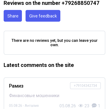
Reviews on the number +79268850747
Share
Give feedback
There are no reviews yet, but you can leave your
own.
Latest comments on the site
Рамиз
+79104342734
Финансовые мошенники
05.08.26
23
1
05.08.26 - Анталия