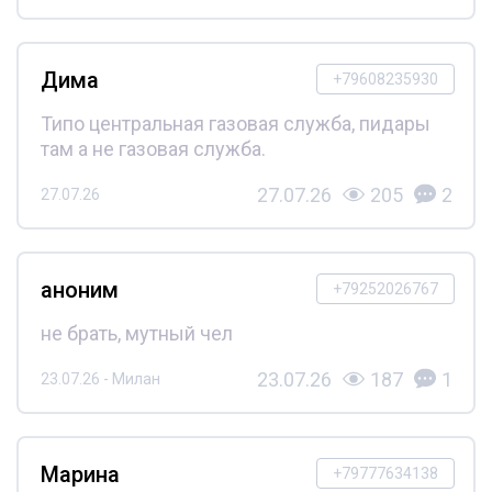
Дима
+79608235930
Типо центральная газовая служба, пидары
там а не газовая служба.
27.07.26
205
2
27.07.26
аноним
+79252026767
не брать, мутный чел
23.07.26
187
1
23.07.26 - Милан
Марина
+79777634138