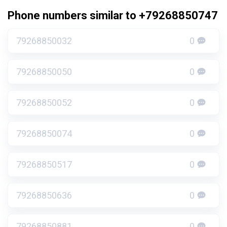
Phone numbers similar to +79268850747
79268850032
0
79268850050
0
79268850052
0
79268850074
0
79268850517
0
79268850636
0
79268850881
0