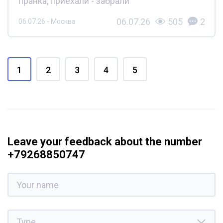
пранка, приехали - забрали
06.07.26
505
2
06.07.26 - Москва
1
2
3
4
5
Leave your feedback about the number
+79268850747