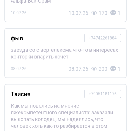
Альфа-Бак-Срам
10.07.26
170
1
10.07.26
фыв
+74742261884
звезда со с вортелекома что-то в интересах
конторки впарить хочет
08.07.26
200
1
08.07.26
Таисия
+79051181176
Как мы повелись на мнение
лжекомпетентного специалиста: заказали
выкопать колодец, мы надеялись, что
человек хоть как-то разбирается в этом