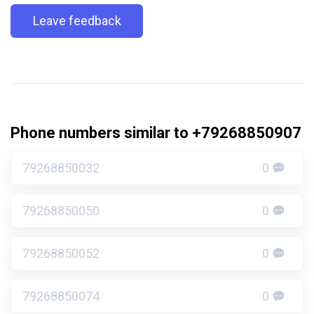
Leave feedback
Phone numbers similar to +79268850907
79268850032
0
79268850050
0
79268850052
0
79268850074
0