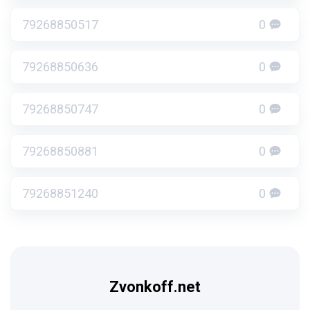
79268850517
0
79268850636
0
79268850747
0
79268850881
0
79268851240
0
Zvonkoff.net