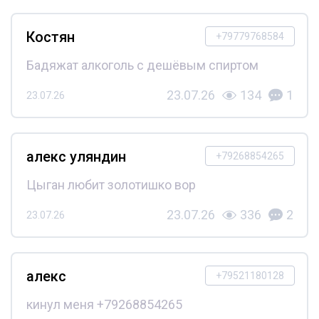
Костян
+79779768584
Бадяжат алкоголь с дешёвым спиртом
23.07.26
134
1
23.07.26
алекс уляндин
+79268854265
Цыган любит золотишко вор
23.07.26
336
2
23.07.26
алекс
+79521180128
кинул меня +79268854265