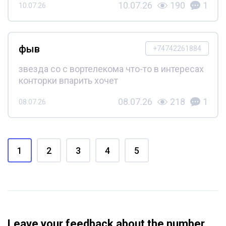
10.07.26
190
1
10.07.26
фыв
+74742261884
звезда со с вортелекома что-то в интересах
конторки впарить хочет
08.07.26
218
1
08.07.26
1
2
3
4
5
Leave your feedback about the number