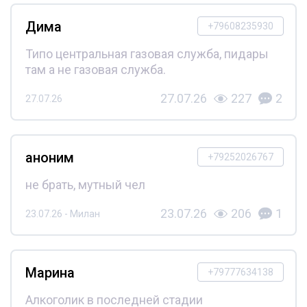
Дима
+79608235930
Типо центральная газовая служба, пидары
там а не газовая служба.
27.07.26
227
2
27.07.26
аноним
+79252026767
не брать, мутный чел
23.07.26
206
1
23.07.26 - Милан
Марина
+79777634138
Алкоголик в последней стадии